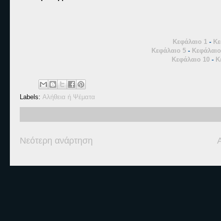
Κεφάλαιο 1
-
Κε
Κεφάλαιο 5
-
Κεφάλαιο
Κεφάλαιο 10
-
Κ
Labels:
Αλήθεια ή Ψέματα
Νεότερη ανάρτηση