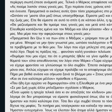
περίεργη σιωπή έπεσε ανάμεσά μας. Τελικά ο Μάρκος αποφάσισε να 
«Ας πιούμε λοιπόν στους γονείς μας. Έχει περάσει ένας χρόνος από
και ένευσα. Πραγματικά οι εικόνες αυτές ήταν τόσο χαραγμένες στο 
«Ωστόσο να ‘μαστε όλοι μαζί όπως υποσχεθήκαμε. Είμαστε μαζί και έ
της ζωής μας. Είτε θα είμαστε σε αυτό το σπίτι ή σε κάποιο άλλο, η
«Θα μαζευόμαστε και θα τιμούμε τους γονείς μας και μετά από κά
Ελευθερία κοιτάζοντας εμένα και τον Μάξιμο και όλοι γέλασαν «δεν ε
μας. Μια μέρα που την αφιερώνουμε στους γονείς μας»
«Πραγματικά δεν ξέω τι να πω» είπε ο Μάξιμος « χαίρομαι που με δε
για μένα. Μπορεί να μην ήταν γνωστοί μου, ωστόσο τουλάχιστον ο Φ
τα προβλήματα με το θείο μου. Τον λόγο που είχα μπλεχτεί στη μα
πολύ λίγο. Παρά τις πράξεις της… φαινόταν καλή γυναίκα» τελείωσε 
«Θυμάμαι που μου είχες πει ότι ο μπαμπάς ήθελε να γίνει ομάδα μ
θύματά του» είπα απευθύνοντας τον λόγο στον Μάρκο «Τώρα εύχομαι 
να είχαμε φροντίσει να γλιτώσουμε το όλο συμβάν. Έπειτα σκέφτομα
μόνοι σας. Απλώς εύχομαι να είχαμε προλάβει να το αποφύγουμε όλο 
Πήρα μια βαθιά ανάσα και σήκωσα ξανά το βλέμμα μου « Στους γονεί
«Και σε ένα καλύτερο μέλλον» πρόσθεσε ο Κίμωνας.
«Που ήδη έχει αρχίσει να δημιουργείται» είπε η Ελευθερία με ένα μικ
«Σε μια ζωή χωρίς άλλα μπλεξίματα» σχολίασε ο Μάρκος.
«Είναι ωραία η ησυχία τελικά όσο κι αν αποζητάς τον κίνδυνο» μου 
λέγαμε ότι δεν μπορούσαμε να είμαστε φυσιολογικοί όπως όλα τ
ήμασταν και πολύ καλύτερα έτσι. Τότε δεν είχε συμβεί τίποτα το τ
δίχτυα της μαφίας. Τα ποτήρια μας τσούγκρισαν και κοίταξα την οικογ
Ήμασταν ευτυχισμένοι. Ίσως να έλειπαν δύο άτομα αλλά ήμασταν κ