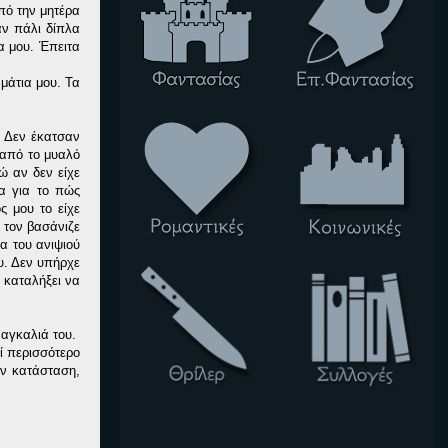
πό την μητέρα
αν πάλι δίπλα
α μου. Έπειτα
μάτια μου. Τα
. Δεν έκατσαν
 από το μυαλό
ώ αν δεν είχε
ρα για το πώς
ς μου το είχε
υ τον βασάνιζε
α του ανιψιού
υ. Δεν υπήρχε
ε καταλήξει να
 αγκαλιά του.
ί περισσότερο
ν κατάσταση,