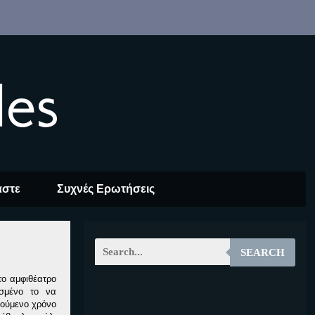
les
αστε
Συχνές Ερωτήσεις
SEARCH
το αμφιθέατρο
σμένο το να
EOALT
ούμενο χρόνο