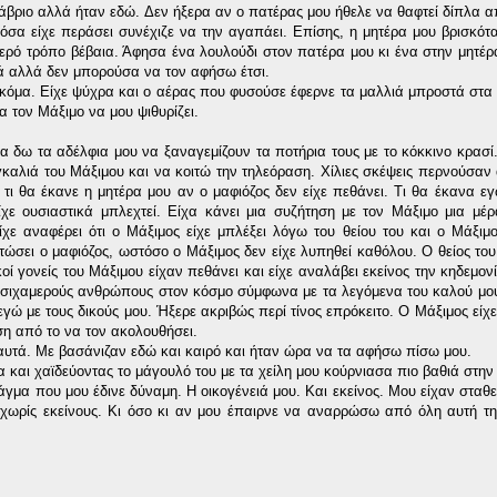
άβριο αλλά ήταν εδώ. Δεν ήξερα αν ο πατέρας μου ήθελε να θαφτεί δίπλα α
όσα είχε περάσει συνέχιζε να την αγαπάει. Επίσης, η μητέρα μου βρισκότ
ιβερό τρόπο βέβαια. Άφησα ένα λουλούδι στον πατέρα μου κι ένα στην μητέρ
ά αλλά δεν μπορούσα να τον αφήσω έτσι.
 ακόμα. Είχε ψύχρα και ο αέρας που φυσούσε έφερνε τα μαλλιά μπροστά στα 
 τον Μάξιμο να μου ψιθυρίζει.
α δω τα αδέλφια μου να ξαναγεμίζουν τα ποτήρια τους με το κόκκινο κρασί
καλιά του Μάξιμου και να κοιτώ την τηλεόραση. Χίλιες σκέψεις περνούσαν
τι θα έκανε η μητέρα μου αν ο μαφιόζος δεν είχε πεθάνει. Τι θα έκανα εγ
είχε ουσιαστικά μπλεχτεί. Είχα κάνει μια συζήτηση με τον Μάξιμο μια μέ
ε αναφέρει ότι ο Μάξιμος είχε μπλέξει λόγω του θείου του και ο Μάξιμο
κοτώσει ο μαφιόζος, ωστόσο ο Μάξιμος δεν είχε λυπηθεί καθόλου. Ο θείος το
ί γονείς του Μάξιμου είχαν πεθάνει και είχε αναλάβει εκείνος την κηδεμονί
ο σιχαμερούς ανθρώπους στον κόσμο σύμφωνα με τα λεγόμενα του καλού μο
εγώ με τους δικούς μου. Ήξερε ακριβώς περί τίνος επρόκειτο. Ο Μάξιμος είχ
ση από το να τον ακολουθήσει.
αυτά. Με βασάνιζαν εδώ και καιρό και ήταν ώρα να τα αφήσω πίσω μου.
 και χαϊδεύοντας το μάγουλό του με τα χείλη μου κούρνιασα πιο βαθιά στην
μα που μου έδινε δύναμη. Η οικογένειά μου. Και εκείνος. Μου είχαν σταθε
ωρίς εκείνους. Κι όσο κι αν μου έπαιρνε να αναρρώσω από όλη αυτή τη