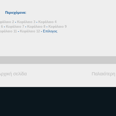
Περιεχόμενα:
φάλαιο 2
-
Κεφάλαιο 3
-
Κεφάλαιο 4
 6
-
Κεφάλαιο 7
-
Κεφάλαιο 8
-
Κεφάλαιο 9
εφάλαιο 11
-
Κεφάλαιο 12
-
Επίλογος
Αρχική σελίδα
Παλαιότερη