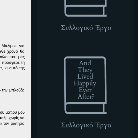
 Μάξιμος- για
ATLHEA
κάθε χρόνο θα
αρόλο που μας
ς πρόσφερε τη
, κι αυτό της
ό την μπλούζα
του ματιού μου
ταζε χωρίς να
;» τον ρώτησα