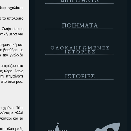
θες» σχολίασε
Ποιήματα
α το υπόλοιπο
ν Ζωή» είπε η
ντική μέρα για
Ολοκληρωμένες Ιστορίες
σημαντική και
ε βοηθήσει με
ά την γνώριζα
 μαφιόζου στα
Ιστορίες
ως τώρα. Ίσως
μην πηγαίνατε
στο δικό μου.
Κενό
α χρόνο. Τότε
ρούσαμε αλλά
κοτάδι και τα
τι όλοι μαζί,