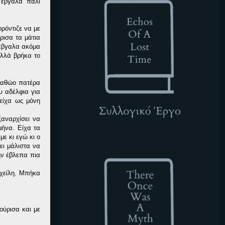
 έβγαλα πάλι
φρόντιζε να με
ρισα τα μάτια
 έβγαλα ακόμα
λλά βρήκα το
ν αθώο πατέρα
υ αδέλφια για
είχα ως μόνη
ξαναρχίσει να
μήνα. Είχα τα
με κι εγώ κι ο
TOWAM
ει μάλιστα να
την έβλεπα πια
 χείλη. Μπήκα
ούρισα και με