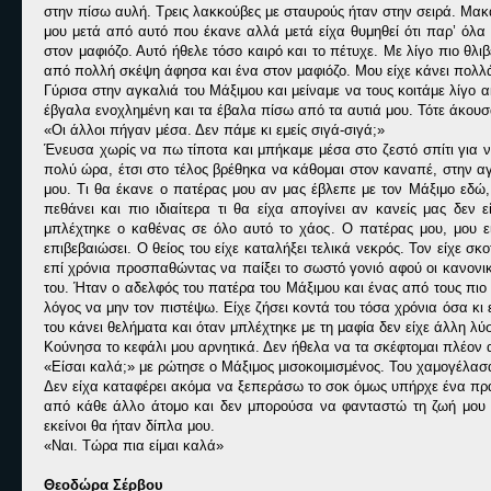
στην πίσω αυλή. Τρεις λακκούβες με σταυρούς ήταν στην σειρά. Μακ
μου μετά από αυτό που έκανε αλλά μετά είχα θυμηθεί ότι παρ’ όλα 
στον μαφιόζο. Αυτό ήθελε τόσο καιρό και το πέτυχε. Με λίγο πιο θλ
από πολλή σκέψη άφησα και ένα στον μαφιόζο. Μου είχε κάνει πολλ
Γύρισα στην αγκαλιά του Μάξιμου και μείναμε να τους κοιτάμε λίγο
έβγαλα ενοχλημένη και τα έβαλα πίσω από τα αυτιά μου. Τότε άκουσα
«Οι άλλοι πήγαν μέσα. Δεν πάμε κι εμείς σιγά-σιγά;»
Ένευσα χωρίς να πω τίποτα και μπήκαμε μέσα στο ζεστό σπίτι για ν
πολύ ώρα, έτσι στο τέλος βρέθηκα να κάθομαι στον καναπέ, στην αγ
μου. Τι θα έκανε ο πατέρας μου αν μας έβλεπε με τον Μάξιμο εδώ, 
πεθάνει και πιο ιδιαίτερα τι θα είχα απογίνει αν κανείς μας δεν 
μπλέχτηκε ο καθένας σε όλο αυτό το χάος. Ο πατέρας μου, μου είχ
επιβεβαιώσει. Ο θείος του είχε καταλήξει τελικά νεκρός. Τον είχε σ
επί χρόνια προσπαθώντας να παίξει το σωστό γονιό αφού οι κανονικο
του. Ήταν ο αδελφός του πατέρα του Μάξιμου και ένας από τους πι
λόγος να μην τον πιστέψω. Είχε ζήσει κοντά του τόσα χρόνια όσα κι 
του κάνει θελήματα και όταν μπλέχτηκε με τη μαφία δεν είχε άλλη λύ
Κούνησα το κεφάλι μου αρνητικά. Δεν ήθελα να τα σκέφτομαι πλέον 
«Είσαι καλά;» με ρώτησε ο Μάξιμος μισοκοιμισμένος. Του χαμογέλασα
Δεν είχα καταφέρει ακόμα να ξεπεράσω το σοκ όμως υπήρχε ένα πράγ
από κάθε άλλο άτομο και δεν μπορούσα να φανταστώ τη ζωή μου χ
εκείνοι θα ήταν δίπλα μου.
«Ναι. Τώρα πια είμαι καλά»
Θεοδώρα Σέρβου