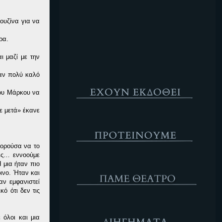
Κενό
ουζίνα για να
ρα.
ι μαζί με την
ταν πολύ καλό
Έχουν Εκδοθεί
του Μάρκου να
ε μετά» έκανε
Προτέινουμε
πορούσα να το
μες… εννοούμε
ΘΕΑΤΡΟ
 μια ήταν πιο
ινο. Ήταν και
αν εμφανιστεί
ό ότι δεν τις
Διηγήματα
 όλοι και μια