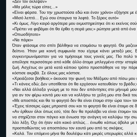
«Δεν τον έκλεψαν»
«Μα μόλις τώρα είπες…»
«Είναι φάρσα. Του την χρωστούσα εδώ και έναν χρόνο» εξήγησε με έν
«Μισό λεπτό… Εγώ σου έπαιρνα τα λεφτά. Το ξέρεις αυτό»
«Κι όμως. Λίγο καιρό αργότερα μου εκμυστηρεύτηκε ότι κι εκείνος σ
«Πρέπει να φοβάμαι ότι θα έρθει η σειρά μου;» ρώτησα μετά από ένα
«Οπωσδήποτε»
«Να πάρει»
Όταν φτάσαμε στο σπίτι βάλθηκα να ετοιμάσω το φαγητό. Θα μαζευόμ
δείπνο. Ήταν μια κοινή συμφωνία που είχαμε κάνει μεταξύ μας. 
συγκεντρωνόμασταν για να τιμήσουμε τους γονείς μας. Πιο πολύ 
απείλησε περισσότερο από κάθε άλλο άτομα μπλεγμένο στην ιστορία,
ζωή. Ασχέτως αν μετά κατά κάποιο τρόπο προσπάθησε να την πάρε
κόστισε ακριβά. Σε όλους μας κόστισε.
«Χρειάζεσαι βοήθεια;» άκουσα την φωνή του Μάξιμου από πίσω μου κ
«Τι κάνεις εδώ; Δεν υποτίθεται ότι θα ερχόσουν κατευθείαν το βράδυ;
«Ναι αλλά άλλαξα γνώμη με το που δεν απάντησες στο μήνυμά μου.
για αν τον φέρω κοντά μου και να κολλήσω τα χείλη μου στα δικά τ
«Με αποσπάς και θα το φαγητό δεν θα είναι έτοιμο στην ώρα του» τ
«Έχεις τέσσερις ώρες μπροστά σου και το φαγητό θα είναι έτοιμο σε 
«Αν έρθουν όλοι όπως εσύ, τότε δεν θα προλάβει να είναι έτοιμο» το
να στηρίζεται στον πάγκο και ένιωσα την ανάγκη να καλύψω την σιω
λέει λέξη. Όχι ότι ήταν κάτι κακό απλώς… ένιωθα κάπως άβολα με
προσπαθώντας να αποσπάσω τον εαυτό μου από τις σκέψεις.
«Καλά. Τον επόμενο μήνα θα δουλέψω κάτι μικρές υπερωρίες αλλά κ