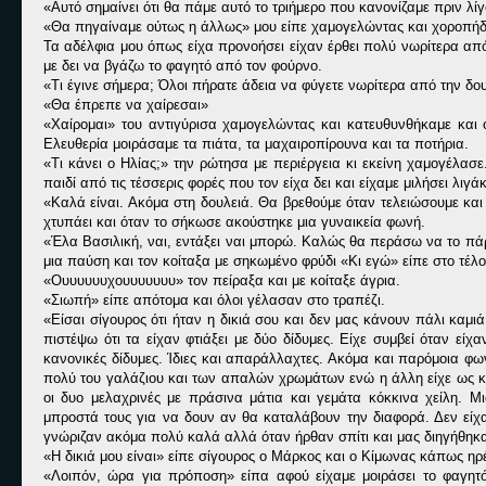
«Αυτό σημαίνει ότι θα πάμε αυτό το τριήμερο που κανονίζαμε πριν λ
«Θα πηγαίναμε ούτως η άλλως» μου είπε χαμογελώντας και χοροπήδ
Τα αδέλφια μου όπως είχα προνοήσει είχαν έρθει πολύ νωρίτερα από
με δει να βγάζω το φαγητό από τον φούρνο.
«Τι έγινε σήμερα; Όλοι πήρατε άδεια να φύγετε νωρίτερα από την δ
«Θα έπρεπε να χαίρεσαι»
«Χαίρομαι» του αντιγύρισα χαμογελώντας και κατευθυνθήκαμε και 
Ελευθερία μοιράσαμε τα πιάτα, τα μαχαιροπίρουνα και τα ποτήρια.
«Τι κάνει ο Ηλίας;» την ρώτησα με περιέργεια κι εκείνη χαμογέλασε
παιδί από τις τέσσερις φορές που τον είχα δει και είχαμε μιλήσει λιγάκ
«Καλά είναι. Ακόμα στη δουλειά. Θα βρεθούμε όταν τελειώσουμε και
χτυπάει και όταν το σήκωσε ακούστηκε μια γυναικεία φωνή.
«Έλα Βασιλική, ναι, εντάξει ναι μπορώ. Καλώς θα περάσω να το πάρ
μια παύση και τον κοίταξα με σηκωμένο φρύδι «Κι εγώ» είπε στο τέλο
«Ουυυυυυχουυυυυυυ» τον πείραξα και με κοίταξε άγρια.
«Σιωπή» είπε απότομα και όλοι γέλασαν στο τραπέζι.
«Είσαι σίγουρος ότι ήταν η δικιά σου και δεν μας κάνουν πάλι καμ
πιστέψω ότι τα είχαν φτιάξει με δύο δίδυμες. Είχε συμβεί όταν είχ
κανονικές δίδυμες. Ίδιες και απαράλλαχτες. Ακόμα και παρόμοια φων
πολύ του γαλάζιου και των απαλών χρωμάτων ενώ η άλλη είχε ως κα
οι δυο μελαχρινές με πράσινα μάτια και γεμάτα κόκκινα χείλη. Μι
μπροστά τους για να δουν αν θα καταλάβουν την διαφορά. Δεν είχαν
γνώριζαν ακόμα πολύ καλά αλλά όταν ήρθαν σπίτι και μας διηγήθηκα
«Η δικιά μου είναι» είπε σίγουρος ο Μάρκος και ο Κίμωνας κάπως ηρ
«Λοιπόν, ώρα για πρόποση» είπα αφού είχαμε μοιράσει το φαγητό 