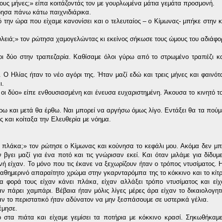
ίγους μήνες;» είπα κοιτάζοντάς τον με γουρλωμένα μάτια γεμάτα προσμονή.
ησα πάνω κάτω παιχνιδιάρικα.
 την ώρα που είχαμε κανονίσει και ο τελευταίος – ο Κίμωνας- μπήκε στην κ
ουλειά;» τον ρώτησα χαμογελώντας κι εκείνος σήκωσε τους ώμους του αδιάφο
οι δύο στην τραπεζαρία. Καθίσαμε όλοι γύρω από το στρωμένο τραπέζι κα
. Ο Ηλίας ήταν το νέο αγόρι της. Ήταν μαζί εδώ και τρεις μήνες και φαινό
ι.
 οι δύο» είπε ενθουσιασμένη και ένευσα ευχαριστημένη. Άκουσα το κινητό 
ω και μετά θα έρθω. Ναι μπορεί να αργήσω όμως λίγο. Εντάξει θα τα πούμ
ς και κοίταξα την Ελευθερία με νόημα.
ιά πλάκα;» τον ρώτησε ο Κίμωνας και κούνησα το κεφάλι μου. Ακόμα δεν μ
αν βγει μαζί για ένα ποτό και τις γνώρισαν εκεί. Και όταν μιλάμε για δίδυ
ή είχαν. Το μόνο που τις έκανε να ξεχωρίζουν ήταν ο τρόπος ντυσίματος. Η
θημερινό απαραίτητο χρώμα στην γκαρνταρόμπα της το κόκκινο και το κίτρ
α φορά τους είχαν κάνει πλάκα, είχαν αλλάξει τρόπο ντυσίματος και είχ
 πάρει χαμπάρι. Βέβαια ήταν μόλις λίγες μέρες άρα είχαν το δικαιολογητικ
ν το περιστατικό ήταν αδύνατον να μην ξεσπάσουμε σε υστερικά γέλια.
έμησε.
στα πιάτα και είχαμε γεμίσει τα ποτήρια με κόκκινο κρασί. Σηκωθήκαμε