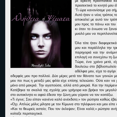
με αρκετή προσπάθεια κ
προσεκτικά το κινητό μου 
‘Τι ώρα κανονίσαμε για σή
Αυτό ήταν ο νέος τρόπος το
αποκαλεί με αυτό τον τρόπ
μου προς τα πάνω και του 
κι όταν το ένιωσα να ξαν
μυαλό μου να περιπλανείτα
Όλα τότε ήταν διαφορετικά
μου και παράλληλα την τρε
παρηγοριά και την ανάμν
επιλογή να συνεχίσω τη ζωή 
Τώρα, ένα χρόνο μετά, εί
δουλεύω στο βιβλιοπωλείο 
αδέλφια μου, είχα το αγόρι
αδερφός μου προ πολλού. Δύο μέρες μετά τον θάνατο των γονιών μας
μου πει πως η μεταξύ μας φιλία είχε επίσης τελειώσει. Ούτε καν να 
μόνο από μακριά. Την αγαπούσα, αλλά από μακριά. Και την περίμενα
Κατέβηκα τα σκαλιά της σχολής μου γρήγορα και βρήκα τον μεγαλύτ
στο αυτοκίνητο κι αφού έδεσα την ζώνη μου γύρισα να τον κοιτάξω.
«Τι έγινε; Σου είπαν κανένα καλό ανέκδοτο;» τον ρώτησα καθώς έβαλ
«Όχι. Απλώς μόλις μίλησα με τον Κίμωνα στο τηλέφωνο και μου είπε 
«Και το θεωρείς αστείο; Που τον έκλεψαν; Είναι καλά;» ρώτησα αν
κοίταξε περιπαιχτικά.