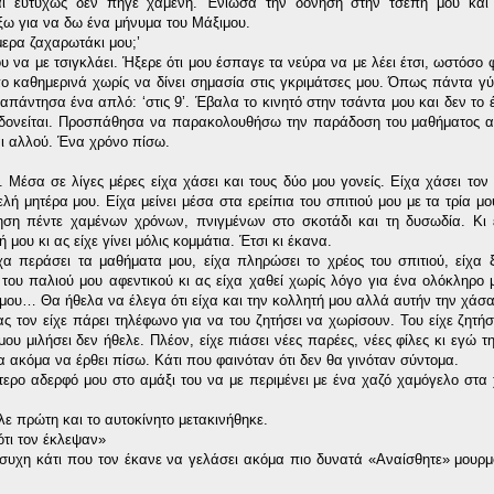
αι ευτυχώς δεν πήγε χαμένη. Ένιωσα την δόνηση στην τσέπη μου και
έξω για να δω ένα μήνυμα του Μάξιμου.
μερα ζαχαρωτάκι μου;’
υ να με τσιγκλάει. Ήξερε ότι μου έσπαγε τα νεύρα να με λέει έτσι, ωστόσο 
ο καθημερινά χωρίς να δίνει σημασία στις γκριμάτσες μου. Όπως πάντα γύ
απάντησα ένα απλό: ‘στις 9’. Έβαλα το κινητό στην τσάντα μου και δεν το
αδονείται. Προσπάθησα να παρακολουθήσω την παράδοση του μαθήματος α
ι αλλού. Ένα χρόνο πίσω.
. Μέσα σε λίγες μέρες είχα χάσει και τους δύο μου γονείς. Είχα χάσει το
λή μητέρα μου. Είχα μείνει μέσα στα ερείπια του σπιτιού μου με τα τρία μο
ηση πέντε χαμένων χρόνων, πνιγμένων στο σκοτάδι και τη δυσωδία.
Κι 
μου κι ας είχε γίνει μόλις κομμάτια. Έτσι κι έκανα.
χα περάσει τα μαθήματα μου, είχα πληρώσει το χρέος του σπιτιού, είχα 
του παλιού μου αφεντικού κι ας είχα χαθεί χωρίς λόγο για ένα ολόκληρο 
 μου… Θα ήθελα να έλεγα ότι είχα και την κολλητή μου αλλά αυτήν την χάσα
 τον είχε πάρει τηλέφωνο για να του ζητήσει να χωρίσουν. Του είχε ζητήσ
μου μιλήσει δεν ήθελε. Πλέον, είχε πιάσει νέες παρέες, νέες φίλες κι εγώ 
 ακόμα να έρθει πίσω. Κάτι που φαινόταν ότι δεν θα γινόταν σύντομα.
ερο αδερφό μου στο αμάξι του να με περιμένει με ένα χαζό χαμόγελο στα
ε πρώτη και το αυτοκίνητο μετακινήθηκε.
ότι τον έκλεψαν»
ήσυχη κάτι που τον έκανε να γελάσει ακόμα πιο δυνατά «Αναίσθητε» μουρμ