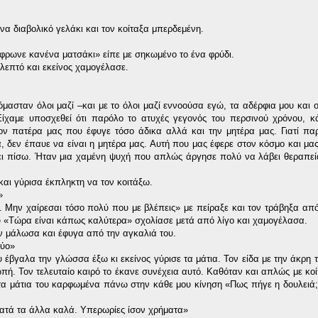
α διαβολικό γελάκι και τον κοίταξα μπερδεμένη.
ούφρωνε κανένα ματσάκι» είπε με σηκωμένο το ένα φρύδι.
 λεπτό και εκείνος χαμογέλασε.
ασταν όλοι μαζί –και με το όλοι μαζί εννοούσα εγώ, τα αδέρφια μου και ο
Είχαμε υποσχεθεί ότι παρόλο το ατυχές γεγονός του περσινού χρόνου, 
τον πατέρα μας που έφυγε τόσο άδικα αλλά και την μητέρα μας. Γιατί π
 δεν έπαυε να είναι η μητέρα μας. Αυτή που μας έφερε στον κόσμο και μα
ι πίσω. Ήταν μια χαμένη ψυχή που απλώς άργησε πολύ να λάβει θεραπεία
αι γύρισα έκπληκτη να τον κοιτάξω.
»
 Μην χαίρεσαι τόσο πολύ που με βλέπεις» με πείραξε και τον τράβηξα απ
ου «Τώρα είναι κάπως καλύτερα» σχολίασε μετά από λίγο και χαμογέλασα.
ον μάλωσα και έφυγα από την αγκαλιά του.
δύο»
υ έβγαλα την γλώσσα έξω κι εκείνος γύρισε τα μάτια. Τον είδα με την άκρη 
πή. Τον τελευταίο καιρό το έκανε συνέχεια αυτό. Καθόταν και απλώς με κοί
 τα μάτια του καρφωμένα πάνω στην κάθε μου κίνηση «Πως πήγε η δουλειά
ατά τα άλλα καλά. Υπερωρίες ίσον χρήματα»