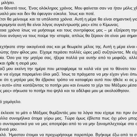
μιλήσει.
 το θάνατό τους. Ένας ολόκληρος χρόνος. Μου φαίνεται σαν να ήταν μόλις χ
μυαλό μου και δεν θα έφευγαν εύκολα. Ίσως και ποτέ.
τσι θα μείνουμε και τα υπόλοιπα χρόνια. Αυτή η μέρα θα είναι σημαντική γι
 ημερομηνία αυτή θα είναι λόγος συγκέντρωσής μας» είπε ο Κίμωνας.
ποια χρόνια ίσως να μυήσουμε και τους συντρόφους μας – με εξαίρεση τη
ίναι ανάγκη να τους πούμε την ιστορία, απλώς θα ξέρουν ότι είναι μια σημα
χτήκατε στην οικογένειά σας και με θεωρείτε μέλος της. Αυτή η μέρα είναι 
ώτης ήταν φίλος μου. Είχαμε περάσει πολλές ώρες μαζί συζητώντας. Με είχ
φία. Όσο για την μητέρα σας, ήξερα πολλά για αυτήν από το μαφιόζο, αλλ
και ήρθε η σειρά μου.
αζί μου εκείνη την ημέρα που μεταφέραμε τα καλά νέα για το θάνατο του
να είχαμε παραμείνει όλοι μαζί. Ίσως τα πράγματα να μην είχαν γίνει όπ
ι ότι η μητέρα μας θα έβρισκε τρόπο να καταφέρει αυτό που ήθελε κι ας 
αυτό» είπα κοιτάζοντας το ποτήρι μου και ένιωσα το χέρι του Μάξιμου μέσα 
ς μας» σήκωσα το ποτήρι πιο ψηλά και τα αδέλφια μου με ακολούθησαν.
ρό χαμόγελο.
έκλεισε το μάτι ο Μάξιμος θυμίζοντάς μου τα λόγια που είχαμε πει πριν έν
α άλλα συνομήλικα άτομα γύρω μας. Τώρα όμως έβλεπα πως όχι μόνο μπο
όσο συνταρακτικό για να μας αποτρέψει από το να μην ξαναμπλεχτούμε στο σ
ένειά μου.
αλά. Ήμασταν έτοιμοι να προχωρήσουμε παραπέρα. Βγήκαμε έξω από το σπί