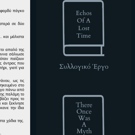
ν φαρδύ πάγκο
στερά σε δύο
.. και μάλιστα
 το απαλό της
ιάννα σάλιωσε
όταν παίζουν
ος άντρας που
ρι, γιατί για
άνου, ως τις
θηκευμένο στο
TOWAM
λίγο πάνω από
της παλάμη το
βάζει προς το
 και ξεκίνησε
κανε την ίδια
τα χάδια της.
.