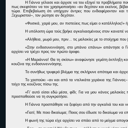
Η Γιάννα γέλασε και άρχισε να του εξηγεί τα προβλήματα που 
πως σκεφτόταν να τον χρησιμοποιήσει –αν δεχόταν και εκείνος, βέβα
τώρα. Επιβεβαίωση ότι υπήρχαν άντρες που ενδιαφέρονταν και τ
Ξεχωριστού
–, τον ρώτησε αν δεχόταν.
«Φυσικά, χαρά μου, αν πιστεύεις πως είμαι ο κατάλληλος!» 
Η υπόλοιπη ώρα τούς βρήκε αγκαλιασμένους στον καναπέ να
«Αλήθεια, μωρό μου, πριν... τις μαλακίες με το στοίχημα που
«Στην ενδοσυνεννόηση, στο μπάνιο επάνω» απάντησε ο Γι
αρχίσει να τρέχει προς τον πρώτο όροφο.
«Η Μαριάννα! Θα τη σκίσω» αναφώνησε γεμάτη έκπληξη κοιτ
κουζίνα της ενδοσυνεννόησης.
Το συνήθως τρυφερό βλέμμα της σκλήρυνε απότομα και άρχισε
Το χαστούκι –αν και από τα ντελικάτα χεράκια της Γιάννας
τοίχο της κουζίνας πίσω της.
«Γι’ αυτό είσαι εδώ μέσα, φίδι; Για να μου κάνεις μαλακί
προσπαθούσε να τη συγκρατήσει.
Η Γιάννα προσπάθησε να ξεφύγει από την αγκαλιά του και να
«Γιατί; Με ποιο δικαίωμα; Ποιος σου έδωσε το δικαίωμα να επ
Η φωνή της τώρα είχε αρχίσει να σπάει από το μείγμα απογο