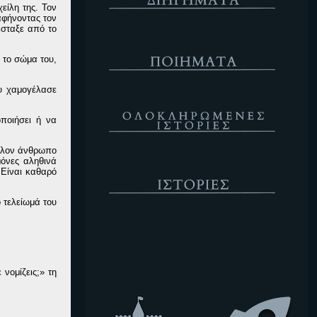
είλη της. Τον
αφήνοντας τον
έσταξε από το
Ποιήματα
 το σώμα του,
ου χαμογέλασε
Ολοκληρωμένες Ιστορίες
οποιήσει ή να
 άλλον άνθρωπο
μόνες αληθινά
Ιστορίες
 Είναι καθαρό
 τελείωμά του
Κενό
νομίζεις;» τη