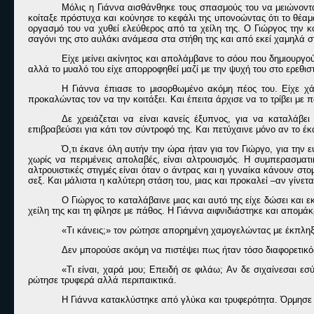
Μόλις η Γιάννα αισθάνθηκε τους σπασμούς του να μειώνονται
κοίταξε πρόστυχα και κούνησε το κεφάλι της υπονοώντας ότι το θέαμ
οργασμό του να χυθεί ελεύθερος από τα χείλη της. Ο Γιώργος την κ
σαγόνι της στο αυλάκι ανάμεσα στα στήθη της και από εκεί χαμηλά στ
Είχε μείνει ακίνητος και απολάμβανε το σόου που δημιουργο
αλλά το μυαλό του είχε απορροφηθεί μαζί με την ψυχή του στο ερεθισ
Η Γιάννα έπιασε το μισορθωμένο ακόμη πέος του. Είχε χά
προκαλώντας τον να την κοιτάξει. Και έπειτα άρχισε να το τρίβει με π
Δε χρειάζεται να είναι κανείς έξυπνος, για να καταλάβε
επιβραβεύσει για κάτι τον σύντροφό της. Και πετύχαινε μόνο αν το έκ
Ό,τι έκανε όλη αυτήν την ώρα ήταν για τον Γιώργο, για την 
χωρίς να περιμένεις απολαβές, είναι αλτρουισμός. Η συμπερασματ
αλτρουιστικές στιγμές είναι όταν ο άντρας και η γυναίκα κάνουν στ
σεξ. Και μάλιστα η καλύτερη στάση του, μιας και προκαλεί –αν γίνε
Ο Γιώργος το καταλάβαινε μιας και αυτό της είχε δώσει και
χείλη της και τη φίλησε με πάθος. Η Γιάννα αιφνιδιάστηκε και απομάκ
«Τι κάνεις;» τον ρώτησε απορημένη χαμογελώντας με έκπληξ
Δεν μπορούσε ακόμη να πιστέψει πως ήταν τόσο διαφορετικό
«Τι είναι, χαρά μου; Επειδή σε φιλάω; Αν δε σιχαίνεσαι εσ
ρώτησε τρυφερά αλλά περιπαικτικά.
Η Γιάννα κατακλύστηκε από γλύκα και τρυφερότητα. Όρμησε π