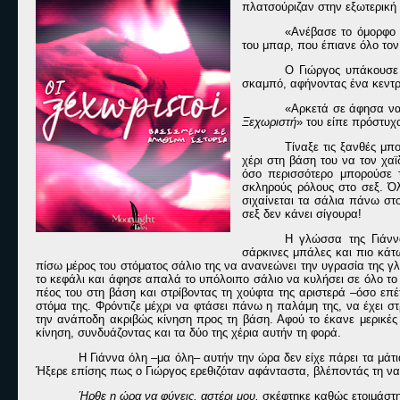
πλατσούριζαν στην εξωτερική 
«Ανέβασε το όμορφο 
του μπαρ, που έπιανε όλο τον
Ο Γιώργος υπάκουσε 
σκαμπό, αφήνοντας ένα κεντρι
«Αρκετά σε άφησα να κ
Ξεχωριστή
» του είπε πρόστυχ
Τίναξε τις ξανθές μπ
χέρι στη βάση του να τον χαϊ
όσο περισσότερο μπορούσε τ
σκληρούς ρόλους στο σεξ. Όλ
σιχαίνεται τα σάλια πάνω στο
σεξ δεν κάνει σίγουρα!
Η γλώσσα της Γιάννα
σάρκινες μπάλες και πιο κάτ
πίσω μέρος του στόματος σάλιο της να ανανεώνει την υγρασία της γλ
το κεφάλι και άφησε απαλά το υπόλοιπο σάλιο να κυλήσει σε όλο το 
πέος του στη βάση και στρίβοντας τη χούφτα της αριστερά –όσο επέ
στόμα της. Φρόντιζε μέχρι να φτάσει πάνω η παλάμη της, να έχει στ
την ανάποδη ακριβώς κίνηση προς τη βάση. Αφού το έκανε μερικές 
κίνηση, συνδυάζοντας και τα δύο της χέρια αυτήν τη φορά.
Η Γιάννα όλη –μα όλη– αυτήν την ώρα δεν είχε πάρει τα μάτ
Ήξερε επίσης πως ο Γιώργος ερεθιζόταν αφάνταστα, βλέποντάς τη να τ
Ήρθε η ώρα να φύγεις, αστέρι μου,
σκέφτηκε καθώς ετοιμάστηκ