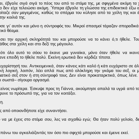
, έβγαλε σιγά σιγά το πέος του από το στόμα της, με σφιγμένα ακόμη τα χ
α δεν είχε τελειώσει ακόμη. Ύστερα έβγαλε τη γλώσσα της επιδεικτικά έξω 
οίταζε σαν μαγεμένος, καθώς το σπέρμα του κύλησε από τα χείλη της και 
ην κοιλιά της.
ύσε γι’ αυτόν και μόνο η σύντροφός του. Μικροί σπασμοί τάραζαν σποραδικά
τικό θέαμα.
σει την αρχική σκληρότητά του και μπορούσε να το κάνει ό,τι ήθελε. Τ
άθος στα χείλη και στο δεξί της μάγουλο.
ι ότι όλο αυτό το σόου το έκανε μια γυναίκα, μόνο όταν ήθελε να ικαν
ανε επειδή το ήθελε πολύ. Εκείνη ερωτικά δεν κέρδιζε τίποτα.
ευχαρίστησή του. Αντικειμενικά, όταν κάνεις κάτι καλό ή κάτι ευχάριστο σε
ική λογική, λοιπόν, λέει απλά πως από ολόκληρη την γκάμα του σεξ, οι 
οματικό σεξ στον ή στη σύντροφό τους. Δεν είναι προκαταρκτικά, όπως λένε.
ται σωστά– σίγουρο οργασμό.
 εκείνος νωρίτερα. Έσκυψε προς τη Γιάννα, ακούμπησε απαλά τα υγρά από το
ρυνε το πρόσωπό της, για να τον κοιτάξει.
η.
ς από οποιονδήποτε είχε συναντήσει.
ύ να με έχεις στο στόμα σου, λες να σιχαθώ εγώ; Θα ήταν πολύ γελοίο, δε 
άνω του αγκαλιάζοντάς τον όσο πιο σφιχτά μπορούσε και έμεινε εκεί.