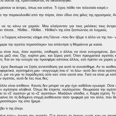
 τα δόντια της προσπαθώντας να δικαιολογηθεί.
αρέσουν οι άντρες, όπως και εσένα. Τι έχεις πάθει τον τελευταίο καιρό;»
 την παρακολουθεί από την πόρτα, όταν έδινε στις φίλες της οργασμούς. Α
α να τις κάνω να χαρούν. Μου κλαίγονταν για τους μαλάκες τους άντρε
ίποτα... Ηλίθια... Ηλίθια... Ηλίθια!» της είπε ξεσπώντας σε λυγμούς.
 ο Γιώργος κάνοντας νόημα στη Γιάννα –που δεν ήξερε τι άλλο να της πει– 
σήμερα την αγαπώ περισσότερο» του απάντησε η Μαριάννα με κακία.
ρω είναι πως, όταν αγαπάς, επιθυμείς ο άλλος να είναι ευτυχισμένος. Δε
ος μαζί σου. Όχι, κορίτσι μου, και ξέρεις γιατί; Όταν πραγματικά αγαπάς 
ένη. Και αν την ευτυχία την προσφέρει κάποιος άλλος, εσύ πρέπει να χαρείς γι
 έχεις δικαίωμα να ζητάς ανταπόδοση για αυτό το συναίσθημα. Αν το αισθανθ
 Διαφορετικά, αγαπημένη μου –συγγνώμη που σ’ το λέω– αυτό δεν είναι αγάπη
, για να μην το παραδεχτείς ούτε καν στον εαυτό σου. Γιατί να είναι με κά
ην αγαπάς, αυτό δε λες πως θες;
λλο είναι απίθανο. Κανείς δεν μπορεί να μην έχει καθόλου εγωισμό. Ούτε 
δεν αγάπησα αληθινά. Όπως θα έπρεπε, τουλάχιστον. Θεωρούσα την αγάπη
ει το «Σ’ αγαπώ» με το «Σ’ αγαπάω». Μοιάζουν ολόιδια, ε; Καμία σχέση. Τ
μαίνει ότι τη δεδομένη στιγμή αισθάνεσαι τόσο τρυφερά για τον άλλο, που δ
ρισσότερο» της είπε ήρεμα.
ι τι της έλεγε.
μένη έστω– έννοια την αγαπάς. Ό,τι έκανες το έκανες χωρίς καν να σκεφτε