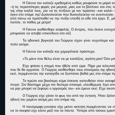
Η Γιάννα τον κοίταζε ερεθισμένη καθώς ρουφούσε το μόριό τ
–ή τις περισσότερες φορές για μαγκιά, μιας και το βλέπουν και στι
της στην κοιλιά τους, για να τις πνίξουν με τον τεράστιο –και καλά
όγκο στο στόμα της! Δυσκολεύεται που δυσκολεύεται να αναπνεύσει 
από πάνω να προσπαθεί να την πνίξει επειδή το είδε στο έργο. Ε, μά
λοιπόν, το πάθος με μέτρο!
Η Γιάννα αισθάνθηκε ασφαλής. Ο άντρας, που έκανε ευτυχισμέ
μπορούσε να αποβεί επικίνδυνο στο σεξ.
Τα ηδονικά βογκητά του Γιώργου είχαν γίνει συχνότερα κα
πολύ ακόμα.
Η Γιάννα τον κοίταξε και χαμογέλασε πρόστυχα.
«Το μόνο που θέλω είναι να με κοιτάζεις, αγάπη μου! Όσο μπ
Είχε φτάσει η στιγμή που ήθελε από ώρα. Πήρε μια τελευταί
που δε θα αργούσε. Ο Γιώργος αισθάνθηκε τους σπασμούς της ηδονής
εκεί, περιμένοντας την καταιγίδα να ξεσπάσει βαθιά μες στο στόμα τη
Το πρώτο και βιαιότερο κύμα έσκασε κατευθείαν στον οισοφά
πνιγεί. Στο διάστημα μέχρι τον δεύτερο σπασμό, ελευθέρωσε λίγο απ
να μην μπορεί να ξεφύγει ο οργασμός του– και έμεινε εκεί. Είχε σκ
Ο Γιώργος είχε χάσει το φως του από την ένταση. Ήταν ζαλισ
ηδονή του χαμένο ακόμη μες στο στόμα της.
Η πανέμορφη γυναίκα είχε μείνει ακίνητη περιμένοντας να σ
να το σκεφτεί είχε κάνει μαζί του τα πάντα. Ύστερα από τόσους εραστ