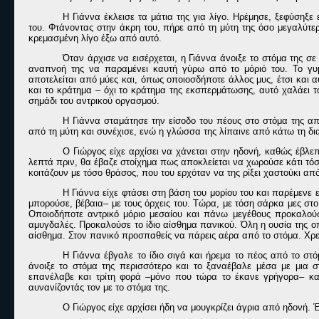
Η Γιάννα έκλεισε τα μάτια της για λίγο. Ηρέμησε, ξεφύσηξε
του. Φτάνοντας στην άκρη του, πήρε από τη μύτη της όσο μεγαλύτ
κρεμασμένη λίγο έξω από αυτό.
Όταν άρχισε να εισέρχεται, η Γιάννα άνοιξε το στόμα της σ
αναπνοή της να παραμένει καυτή γύρω από το μόριό του. Το γυμ
αποτελείται από μύες και, όπως οποιοσδήποτε άλλος μυς, έτσι και α
και το κράτημα – όχι το κράτημα της εκσπερμάτωσης, αυτό χαλάει 
σημάδι του αντρικού οργασμού.
Η Γιάννα σταμάτησε την είσοδο του πέους στο στόμα της απ
από τη μύτη και συνέχισε, ενώ η γλώσσα της λίπαινε από κάτω τη δι
Ο Γιώργος είχε αρχίσει να χάνεται στην ηδονή, καθώς έβλε
λεπτά πριν, θα έβαζε στοίχημα πως αποκλείεται να χωρούσε κάτι τόσο 
κοιτάζουν με τόσο θράσος, που του ερχόταν να της ρίξει χαστούκι απ
Η Γιάννα είχε φτάσει στη βάση του μορίου του και παρέμενε
μπορούσε, βέβαια– με τους όρχεις του. Τώρα, με τόση σάρκα μες στο
Οποιοδήποτε αντρικό μόριο μεσαίου και πάνω μεγέθους προκαλούσ
αμυγδαλές. Προκαλούσε το ίδιο αίσθημα πανικού. Όλη η ουσία της οπ
αίσθημα. Στον πανικό προσπαθείς να πάρεις αέρα από το στόμα. Χρει
Η Γιάννα έβγαλε το ίδιο σιγά και ήρεμα το πέος από το στό
άνοιξε το στόμα της περισσότερο και το ξαναέβαλε μέσα με μια 
επανέλαβε και τρίτη φορά –μόνο που τώρα το έκανε γρήγορα– και
αυνανίζοντάς τον με το στόμα της.
Ο Γιώργος είχε αρχίσει ήδη να μουγκρίζει άγρια από ηδονή.