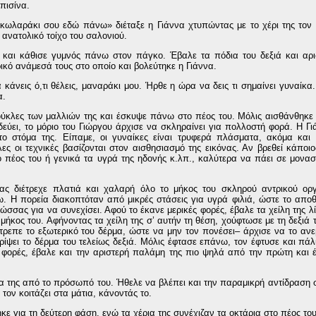
πισίνα.
κωλαράκι σου εδώ πάνω» διέταξε η Γιάννα χτυπώντας με το χέρι της το
 ανατολικό τοίχο του σαλονιού.
και κάθισε γυμνός πάνω στον πάγκο. Έβαλε τα πόδια του δεξιά και αρι
κό ανάμεσά τους στο οποίο και βολεύτηκε η Γιάννα.
άνεις ό,τι θέλεις, μαναράκι μου. Ήρθε η ώρα να δεις τι σημαίνει γυναίκα.
α.
ούκλες των μαλλιών της και έσκυψε πάνω στο πέος του. Μόλις αισθάνθηκε
δεύει, το μόριο του Γιώργου άρχισε να σκληραίνει για πολλοστή φορά. Η Γ
ο στόμα της. Είπαμε, οι γυναίκες είναι τρυφερά πλάσματα, ακόμα και 
ες οι τεχνικές βασίζονται στον αισθησιασμό της εικόνας. Αν βρεθεί κάποι
 πέος του ή γενικά τα υγρά της ηδονής κ.λπ., καλύτερα να πάει σε μοναστή
ς διέτρεχε πλατιά και χαλαρή όλο το μήκος του σκληρού αντρικού οργ
ω. Η πορεία διακοπτόταν από μικρές στάσεις για υγρά φιλιά, ώστε το απο
ώσσας για να συνεχίσει. Αφού το έκανε μερικές φορές, έβαλε τα χείλη της 
μήκος του. Αφήνοντας τα χείλη της σ’ αυτήν τη θέση, χούφτωσε με τη δεξιά 
τρεπε το εξωτερικό του δέρμα, ώστε να μην τον πονέσει– άρχισε να το ανε
ρίψει το δέρμα του τελείως δεξιά. Μόλις έφτασε επάνω, τον έφτυσε και πάλι
φορές, έβαλε και την αριστερή παλάμη της πιο ψηλά από την πρώτη και έ
ια της από το πρόσωπό του. Ήθελε να βλέπει και την παραμικρή αντίδραση σ
ον κοιτάζει στα μάτια, κάνοντάς το.
ε για τη δεύτερη φάση, ενώ τα χέρια της συνέχιζαν τα οκτάρια στο πέος του