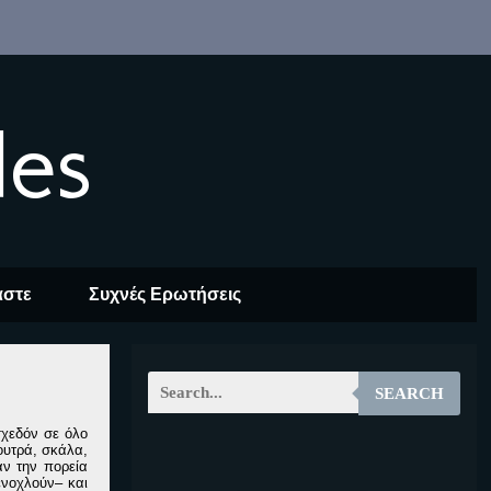
les
αστε
Συχνές Ερωτήσεις
SEARCH
σχεδόν σε όλο
ουτρά, σκάλα,
EOALT
αν την πορεία
ενοχλούν– και