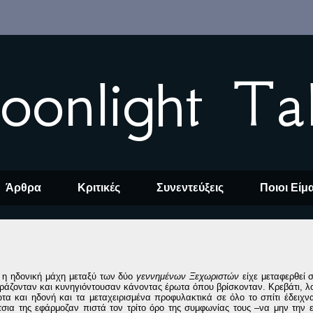
oonlight Ta
Άρθρα
Κριτικές
Συνεντεύξεις
Ποιοι Είμ
, η ηδονική μάχη μεταξύ των δύο
γεννημένων Ξεχωριστών
είχε μεταφερθεί 
υράζονταν και κυνηγιόντουσαν κάνοντας έρωτα όπου βρίσκονταν. Κρεβάτι, λ
ώτα και ηδονή και τα μεταχειρισμένα προφυλακτικά σε όλο το σπίτι έδειχν
σια της εφάρμοζαν πιστά τον τρίτο όρο της συμφωνίας τους –να μην την 