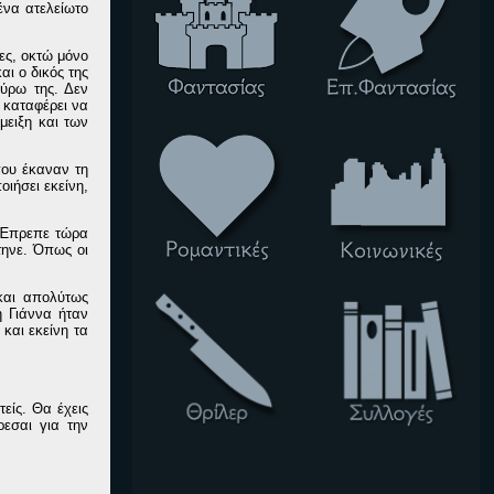
ένα ατελείωτο
ες, οκτώ μόνο
αι ο δικός της
γύρω της. Δεν
 καταφέρει να
μειξη και των
που έκαναν τη
οιήσει εκείνη,
. Έπρεπε τώρα
τηνε. Όπως οι
 και απολύτως
η Γιάννα ήταν
και εκείνη τα
είς. Θα έχεις
ρεσαι για την