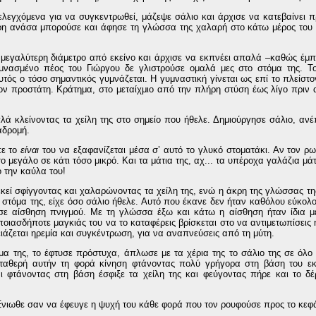
 ελεγχόμενα για να συγκεντρωθεί, μάζεψε σάλιο και άρχισε να κατεβαίνει π
ερη ανάσα μπορούσε και άφησε τη γλώσσα της χαλαρή στο κάτω μέρος του 
ε μεγαλύτερη διάμετρο από εκείνο και άρχισε να εκπνέει απαλά –καθώς έμπ
νασμένο πέος του Γιώργου δε γλιστρούσε ομαλά μες στο στόμα της. Το
υτός ο τόσο σημαντικός γυμνάζεται. Η γυμναστική γίνεται ως επί το πλείστο
τον προστάτη. Κράτημα, στο μεταίχμιο από την πλήρη στύση έως λίγο πριν
λά κλείνοντας τα χείλη της στο σημείο που ήθελε. Δημιούργησε σάλιο, αν
αδρομή.
πε το
είναι
του να εξαφανίζεται μέσα σ’ αυτό το γλυκό στοματάκι. Αν τον ρ
μεγάλο σε κάτι τόσο μικρό. Και τα μάτια της, αχ... τα υπέροχα γαλάζια μάτ
ό την καύλα του!
 εκεί σφίγγοντας και χαλαρώνοντας τα χείλη της, ενώ η άκρη της γλώσσας τη
 στόμα της, είχε όσο σάλιο ήθελε. Αυτό που έκανε δεν ήταν καθόλου εύκολο 
ε αίσθηση πνιγμού. Με τη γλώσσα έξω και κάτω η αίσθηση ήταν ίδια με
οιασδήποτε μαγκιάς του να το καταφέρεις βρίσκεται στο να αντιμετωπίσεις 
άζεται ηρεμία και συγκέντρωση, για να αναπνεύσεις από τη μύτη.
μα της, το έφτυσε πρόστυχα, άπλωσε με τα χέρια της το σάλιο της σε όλο 
σταθερή αυτήν τη φορά κίνηση φτάνοντας πολύ γρήγορα στη βάση του εκ
 φτάνοντας στη βάση έσφιξε τα χείλη της και φεύγοντας πήρε και το δέ
 Ένιωθε σαν να έφευγε η ψυχή του κάθε φορά που τον ρουφούσε προς το κεφά