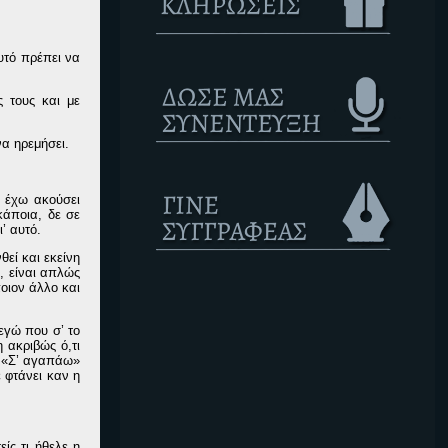
υτό πρέπει να
ς τους και με
να ηρεμήσει.
ν έχω ακούσει
κάποια, δε σε
’ αυτό.
εί και εκείνη
, είναι απλώς
ποιον άλλο και
εγώ που σ’ το
 ακριβώς ό,τι
ο «Σ’ αγαπάω»
ε φτάνει καν η
ίς τι ήθελε η