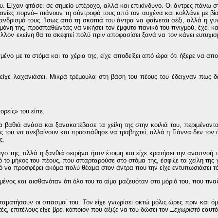
ου. Είχαν φτάσει σε σημείο υπέροχο, αλλά και επικίνδυνο. Οι άντρες πάνω σ
ς ταινίες πορνό– πιάνουν τη σύντροφό τους από τον αυχένα και κολλάνε με β
– ανδρισμό τους. Ίσως από τη σκοπιά του άντρα να φαίνεται σέξι, αλλά η γυ
μόνη της, προσπαθώντας να νικήσει τον έμφυτο πανικό του πνιγμού, έχει κ
λλον εκείνη θα το σκεφτεί πολύ πριν αποφασίσει ξανά να τον κάνει ευτυχισμ
νο με το στόμα και τα χέρια της, είχε αποδείξει από ώρα ότι ήξερε να αποφ
ι είχε λαχανιάσει. Μικρά τρέμουλα στη βάση του πέους του έδειχναν πως 
ορείς» του είπε.
α βαθιά ανάσα και ξανακατέβασε τα χείλη της στην κοιλιά του, περιμένοντα
 του να ανεβαίνουν και προσπάθησε να τραβηχτεί, αλλά η Γιάννα δεν τον 
ς.
γο της, αλλά η ξανθιά σειρήνα ήταν έτοιμη και είχε κρατήσει την αναπνοή τ
ό το μήκος του πέους, που σπαρταρούσε στο στόμα της, έσφιξε τα χείλη της 
οπό να προσφέρει ακόμα πολύ θέαμα στον άντρα που την είχε εντυπωσιάσει τ
μένος και αισθανόταν ότι όλο του το αίμα μαζευόταν στο μόριό του, που τιν
ταματήσουν οι σπασμοί του. Τον είχε γνωρίσει οκτώ μόλις ώρες πριν και ό
ές, επιτέλους είχε βρει κάποιον που άξιζε να του δώσει τον
Ξεχωριστό
εαυτό