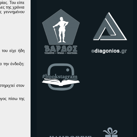
ρίας. Του είπε
ες της χρόνια
ός
γεννημένου
του είχε ήδη
 την ένδειξη:
τηριχτεί στον
ργος πίσω της