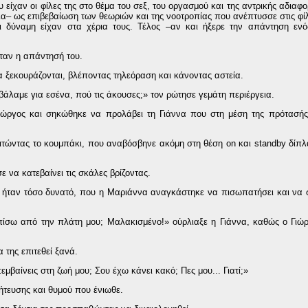
είχαν οι φίλες της στο θέμα του σεξ, του οργασμού και της αντρικής αδιαφο
ια– ως επιβεβαίωση των θεωριών και της νοοτροπίας που ανέπτυσσε στις φίλ
ι δύναμη είχαν στα χέρια τους. Τέλος –αν και ήξερε την απάντηση εν
ήταν η απάντησή του.
 ξεκουράζονται, βλέποντας τηλεόραση και κάνοντας αστεία.
 βάλαμε για εσένα, πού τις άκουσες;» τον ρώτησε γεμάτη περιέργεια.
ώργος και σηκώθηκε να προλάβει τη Γιάννα που στη μέση της πρότασής 
ώντας το κουμπάκι, που αναβόσβηνε ακόμη στη θέση on και standby δίπλα
 να κατεβαίνει τις σκάλες βρίζοντας.
– ήταν τόσο δυνατό, που η Μαριάννα αναγκάστηκε να πισωπατήσει και να σ
ες πίσω από την πλάτη μου; Μαλακισμένο!» ούρλιαξε η Γιάννα, καθώς ο Γιώ
 της επιτεθεί ξανά.
εμβαίνεις στη ζωή μου; Σου έχω κάνει κακό; Πες μου... Γιατί;»
ήτευσης και θυμού που ένιωθε.