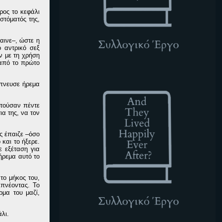
ρος το κεφάλι
στόματός της,
αινε–, ώστε η
 αντρικό σεξ
ν με τη χρήση
 από το πρώτο
ATLHEA
έπνευσε ήρεμα
ωτούσαν πέντε
ια της, να τον
ς έπαιζε –όσο
και το ήξερε.
 εξέταση για
ήρεμα αυτό το
το μήκος του,
πνέοντας. Το
ρμα του μαζί,
λι.