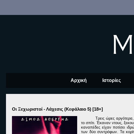
M
Αρχική
Ιστορίες
Οι Ξεχωριστοί - Λάχεσις (Κεφάλαιο 5) [18+]
Τρεις ώρες αργότερα
το σπίτι. Έκαναν ντους, ξεκο
καναπέδες είχαν ποτίσει ιδρ
των δύο συντρόφων. Τα κορίτ