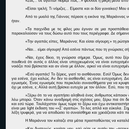
«Σας... σε αγαπώ! Νόμιζα πως...» ψέλλισε η μικρή μέσα από
«Είσαι τρελή; Τι νόμιζες... Είμαστε και οι δύο γυναίκες! Μου 
Από το μυαλό της Γιάννας πέρασε η εικόνα της Μαριάννας να
ήταν.
«Τα παιχνίδια με τις φίλες μου έγιναν σε μια προσπάθει
παρακαλούσαν να τους δώσω αυτό που τους περιέγραφα. Δε σήμαιναν τ
«Την αγαπάς είπες, Μαριάννα; Και είσαι σίγουρη;» τη ρώτησε
«Ναι... είμαι σίγουρη! Από εσένα πάντως που τη γνώρισες 
«Ναι, έχεις δίκιο, τη γνώρισα σήμερα. Όμως, αυτό που ξέ
πουθενά ότι αυτός ο άλλος είναι υποχρεωμένος να είναι ευτυχισμέν
νοιάζει πού βρίσκεται και αν είναι με άλλον, αρκεί να είναι ευτυχισμ
»Εσύ αγαπάς! Το ξέρεις, γιατί το αισθάνεσαι. Εσύ! Όμως δεν
για εσένα, έχει καλώς. Αν δεν το αισθανθεί, ας είναι ευτυχισμένη.
εγωισμός. Ένας εγωισμός που περικλείει συναισθήματα για να κρυφτεί
όχι με εσένα, ε; Αλλά αυτή βρίσκει ευτυχία με τον άλλον. Εσύ, που τ
»Ξέρω ότι το να αγαπήσει αληθινά ένας άνθρωπος κάποιον ά
λέω μπορώ. Όταν κάνω αναδρομή στις σχέσεις μου, ξέρω πια ότι 
και εσύ τώρα. Τουλάχιστον όμως τώρα το ξέρω και έχω αντικαταστήσ
είναι μια light έκδοση του ««Σ’ αγαπώ». Το λες απλά και εύκολα. Ση
λέξη τρυφερά, για να αποδώσει το συναίσθημα και χρειάζεσαι κάτι πε
Η Μαριάννα τον κοίταζε στα μάτια προσπαθώντας να καταλάβε
«Και δυστυχώς, κορίτσι μου, εσύ ούτε με αυτήν την –τετριμ