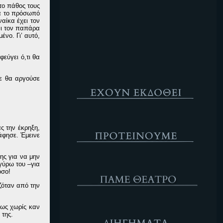
το πάθος τους
Κενό
ία το πρόσωπό
ναίκα έχει τον
αι τον παπάρα
ένο. Γι’ αυτό,
εύγει ό,τι θα
Έχουν Εκδοθεί
δε θα αργούσε
Προτέινουμε
ς την έκρηξη,
άφησε. Έμεινε
ης για να μην
ΘΕΑΤΡΟ
γύρω του –για
όσο!
αζόταν από την
Διηγήματα
μως χωρίς καν
 της.