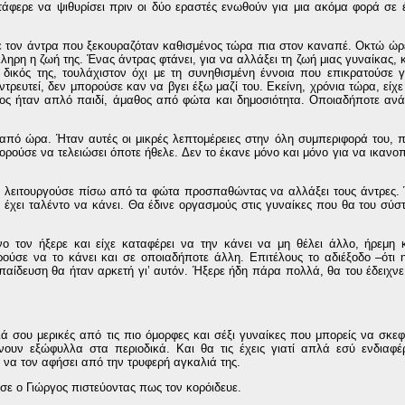
τάφερε να ψιθυρίσει πριν οι δύο εραστές ενωθούν για μια ακόμα φορά σε 
ε τον άντρα που ξεκουραζόταν καθισμένος τώρα πια στον καναπέ. Οκτώ ώρ
ηρη η ζωή της. Ένας άντρας φτάνει, για να αλλάξει τη ζωή μιας γυναίκας, κ
δικός της, τουλάχιστον όχι με τη συνηθισμένη έννοια που επικρατούσε 
ρευτεί, δεν μπορούσε καν να βγει έξω μαζί του. Εκείνη, χρόνια τώρα, είχε
γος ήταν απλό παιδί, άμαθος από φώτα και δημοσιότητα. Οποιαδήποτε ανά
 από ώρα. Ήταν αυτές οι μικρές λεπτομέρειες στην όλη συμπεριφορά του, 
ορούσε να τελειώσει όποτε ήθελε. Δεν το έκανε μόνο και μόνο για να ικανοπ
υς λειτουργούσε πίσω από τα φώτα προσπαθώντας να αλλάξει τους άντρες
υ έχει ταλέντο να κάνει. Θα έδινε οργασμούς στις γυναίκες που θα του σύσ
ο τον ήξερε και είχε καταφέρει να την κάνει να μη θέλει άλλο, ήρεμη
ρούσε να το κάνει και σε οποιαδήποτε άλλη. Επιτέλους το αδιέξοδο –ότι 
αίδευση θα ήταν αρκετή γι’ αυτόν. Ήξερε ήδη πάρα πολλά, θα του έδειχνε 
 σου μερικές από τις πιο όμορφες και σέξι γυναίκες που μπορείς να σκεφτ
ουν εξώφυλλα στα περιοδικά. Και θα τις έχεις γιατί απλά εσύ ενδιαφέ
ς να τον αφήσει από την τρυφερή αγκαλιά της.
ησε ο Γιώργος πιστεύοντας πως τον κορόιδευε.