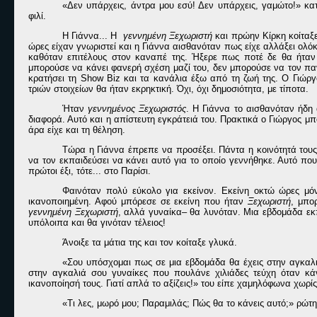
«Δεν υπάρχεις, άντρα μου εσύ! Δεν υπάρχεις, γαμώτο!» κα
φιλί.
Η Γιάννα... Η
γεννημένη Ξεχωριστή
και πρώην Κίρκη κοίταξ
ώρες είχαν γνωριστεί και η Γιάννα αισθανόταν πως είχε αλλάξει ολόκλ
καθόταν επιτέλους στον καναπέ της. Ήξερε πως ποτέ δε θα ήταν 
μπορούσε να κάνει φανερή σχέση μαζί του, δεν μπορούσε να τον παντ
κρατήσει τη Show Biz και τα κανάλια έξω από τη ζωή της. O Γιώρ
τριών στοιχείων θα ήταν εκρηκτική. Όχι, όχι δημοσιότητα, με τίποτα.
Ήταν
γεννημένος Ξεχωριστός
. Η Γιάννα το αισθανόταν ήδη
διαφορά. Αυτό και η απίστευτη εγκράτειά του. Πρακτικά ο Γιώργος μπ
άρα είχε και τη θέληση.
Τώρα η Γιάννα έπρεπε να προσέξει. Πάντα η κοινότητά το
να τον εκπαιδεύσει να κάνει αυτό για το οποίο γεννήθηκε. Αυτό πο
πρώτοι έξι, τότε... στο Παρίσι.
Φαινόταν πολύ εύκολο για εκείνον. Εκείνη οκτώ ώρες μόν
ικανοποιημένη. Αφού μπόρεσε σε εκείνη που ήταν
Ξεχωριστή
, μπο
γεννημένη Ξεχωριστή
, αλλά γυναίκα– θα λυνόταν. Μια εβδομάδα εκπ
υπόλοιπα και θα γινόταν τέλειος!
Άνοιξε τα μάτια της και τον κοίταξε γλυκά.
«Σου υπόσχομαι πως σε μια εβδομάδα θα έχεις στην αγκαλιά
στην αγκαλιά σου γυναίκες που πουλάνε χιλιάδες τεύχη όταν κάν
ικανοποίησή τους. Γιατί απλά το αξίζεις!» του είπε χαμηλόφωνα χωρί
«Τι λες, μωρό μου; Παραμιλάς; Πώς θα το κάνεις αυτό;» ρώτ