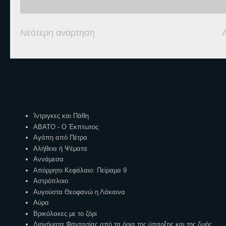
Νεότερη ανάρτηση
Ετικέτες
Ίντριγκες και Πάθη
ΑΒΑΤΟ - Ο Έκπτωτος
Αγάπη από Πέτρα
Αλήθεια ή Ψέματα
Αννάμεσα
Απόρρητο Κεφάλαιο: Πείραμα 9
Αστρόπλοιο
Αυγούστα Θεοφανώ η Λάκαινα
Αύρα
Βρικόλακες με το ζόρι
Διηγήματα Φαντασίας από τα όρια της ύπαρξης και της ζωής