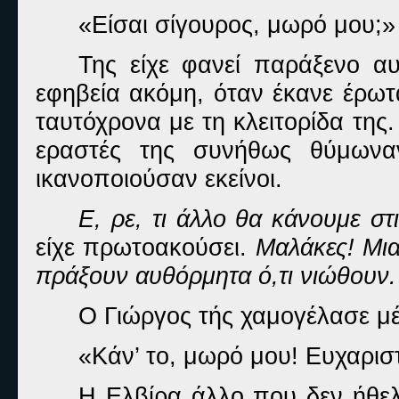
«Είσαι σίγουρος, μωρό μου;
Της είχε φανεί παράξενο α
εφηβεία ακόμη, όταν έκανε έρωτ
ταυτόχρονα με τη κλειτορίδα της.
εραστές της συνήθως θύμωναν
ικανοποιούσαν εκείνοι
.
Ε, ρε, τι άλλο θα κάνουμε στ
είχε πρωτοακούσει.
Μαλάκες! Μια
πράξουν αυθόρμητα ό,τι νιώθουν.
Ο Γιώργος τής χαμογέλασε μ
«Κάν’ το, μωρό μου! Ευχαρισ
Η Ελβίρα άλλο που δεν ήθε