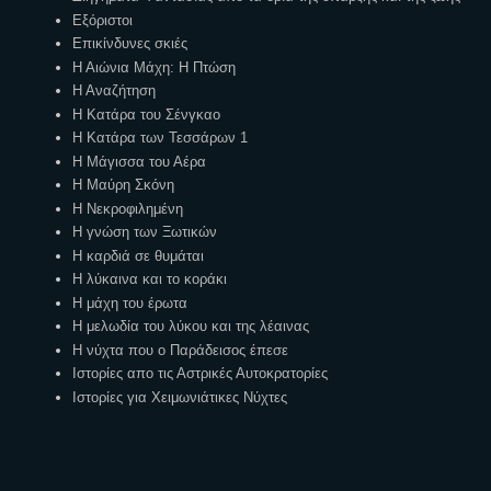
Εξόριστοι
Επικίνδυνες σκιές
Η Αιώνια Μάχη: Η Πτώση
Η Αναζήτηση
Η Κατάρα του Σένγκαο
Η Κατάρα των Τεσσάρων 1
Η Μάγισσα του Αέρα
Η Μαύρη Σκόνη
Η Νεκροφιλημένη
Η γνώση των Ξωτικών
Η καρδιά σε θυμάται
Η λύκαινα και το κοράκι
Η μάχη του έρωτα
Η μελωδία του λύκου και της λέαινας
Η νύχτα που ο Παράδεισος έπεσε
Ιστορίες απο τις Αστρικές Αυτοκρατορίες
Ιστορίες για Χειμωνιάτικες Νύχτες