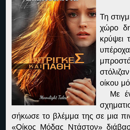
Τη στιγ
χώρο δ
κρύψει 
υπέροχα
μπροστά
στόλιζα
οίκου μό
Με ένα
σχηματ
σήκωσε το βλέμμα της σε μια πι
«Οίκος Μόδας Ντάστον» διάβασ