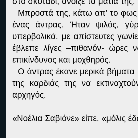
στο σκοτάδι, άνοιξε τα μάτια της. 
Μπροστά της, κάτω απ’ το φως 
ένας άντρας. Ήταν ψιλός, γύ
υπερβολικά, με απίστευτες γωνί
έβλεπε λίγες –πιθανόν- ώρες 
επικίνδυνος και μοχθηρός.
Ο άντρας έκανε μερικά βήματα π
της καρδιάς της να εκτιναχτο
αρχηγός.
«Νοέλια Σαβιόνε» είπε, «μόλις έ