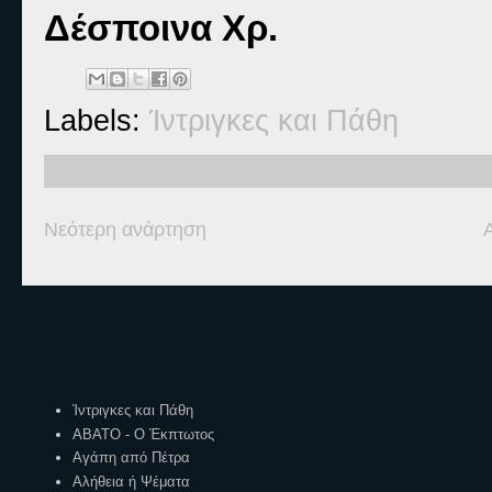
Δέσποινα Χρ.
Labels:
Ίντριγκες και Πάθη
Νεότερη ανάρτηση
Ετικέτες
Ίντριγκες και Πάθη
ΑΒΑΤΟ - Ο Έκπτωτος
Αγάπη από Πέτρα
Αλήθεια ή Ψέματα