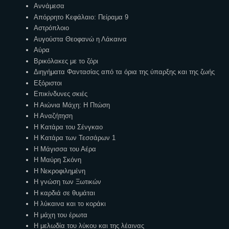
Αννάμεσα
Απόρρητο Κεφάλαιο: Πείραμα 9
Αστρόπλοιο
Αυγούστα Θεοφανώ η Λάκαινα
Αύρα
Βρικόλακες με το ζόρι
Διηγήματα Φαντασίας από τα όρια της ύπαρξης και της ζωής
Εξόριστοι
Επικίνδυνες σκιές
Η Αιώνια Μάχη: Η Πτώση
Η Αναζήτηση
Η Κατάρα του Σένγκαο
Η Κατάρα των Τεσσάρων 1
Η Μάγισσα του Αέρα
Η Μαύρη Σκόνη
Η Νεκροφιλημένη
Η γνώση των Ξωτικών
Η καρδιά σε θυμάται
Η λύκαινα και το κοράκι
Η μάχη του έρωτα
Η μελωδία του λύκου και της λέαινας