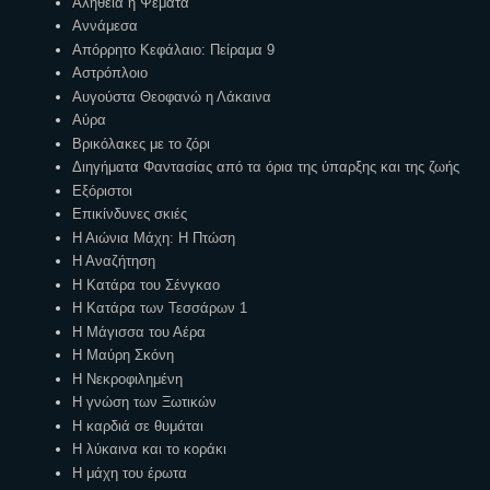
Αλήθεια ή Ψέματα
Αννάμεσα
Απόρρητο Κεφάλαιο: Πείραμα 9
Αστρόπλοιο
Αυγούστα Θεοφανώ η Λάκαινα
Αύρα
Βρικόλακες με το ζόρι
Διηγήματα Φαντασίας από τα όρια της ύπαρξης και της ζωής
Εξόριστοι
Επικίνδυνες σκιές
Η Αιώνια Μάχη: Η Πτώση
Η Αναζήτηση
Η Κατάρα του Σένγκαο
Η Κατάρα των Τεσσάρων 1
Η Μάγισσα του Αέρα
Η Μαύρη Σκόνη
Η Νεκροφιλημένη
Η γνώση των Ξωτικών
Η καρδιά σε θυμάται
Η λύκαινα και το κοράκι
Η μάχη του έρωτα