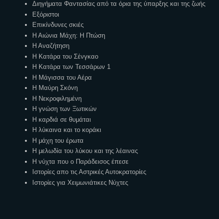
Διηγήματα Φαντασίας από τα όρια της ύπαρξης και της ζωής
Εξόριστοι
Επικίνδυνες σκιές
Η Αιώνια Μάχη: Η Πτώση
Η Αναζήτηση
Η Κατάρα του Σένγκαο
Η Κατάρα των Τεσσάρων 1
Η Μάγισσα του Αέρα
Η Μαύρη Σκόνη
Η Νεκροφιλημένη
Η γνώση των Ξωτικών
Η καρδιά σε θυμάται
Η λύκαινα και το κοράκι
Η μάχη του έρωτα
Η μελωδία του λύκου και της λέαινας
Η νύχτα που ο Παράδεισος έπεσε
Ιστορίες απο τις Αστρικές Αυτοκρατορίες
Ιστορίες για Χειμωνιάτικες Νύχτες