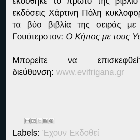
εκδόθηκε το πρώτο της βιβλί
εκδόσεις Χάρτινη Πόλη κυκλοφο
τα βύο βιβλία της σειράς με
Γουότερστον:
Ο Κήπος με τους Υ
Μπορείτε να επισκεφθ
διεύθυνση:
www.evifrigana.gr
Labels:
Έχουν Εκδοθεί