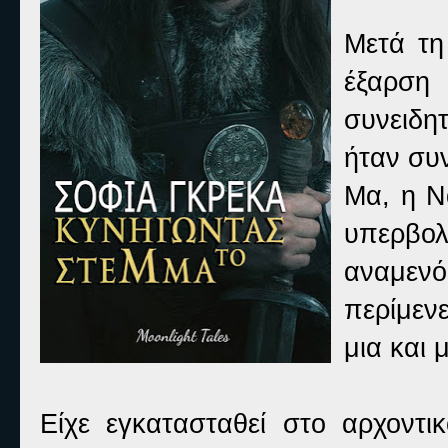
Μετά τη
έξαρση
συνειδη
ήταν συν
Μα, η Ν
υπερβο
αναμεν
περίμεν
μια και 
Είχε εγκατασταθεί στο αρχοντι