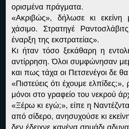
ορισμένα πράγματα.
«Ακριβώς», δήλωσε κι εκείνη 
χάσιμο. Στρατηγέ Ραντοσλάβι
έναρξη της εκστρατείας».
Κι ήταν τόσο ξεκάθαρη η εντολ
αντίρρηση. Όλοι συμφώνησαν μεμ
και πως τάχα οι Πετσενέγοι δε θ
«Πιστεύεις ότι έχουμε ελπίδες;»
μόνοι στο γραφείο του νεκρού άρ
«Ξέρω κι εγώ;», είπε η Ναντέζντ
από σίδερο, ανησυχούσε κι εκείν
δεν έδειχνε κανένα σημάδι αδυνα