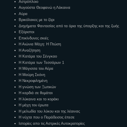
Αστρόπλοιο
Αυγούστα Θεοφανώ η Λάκαινα
Αύρα
Βρικόλακες με το ζόρι
Διηγήματα Φαντασίας από τα όρια της ύπαρξης και της ζωής
Εξόριστοι
Επικίνδυνες σκιές
Η Αιώνια Μάχη: Η Πτώση
Η Αναζήτηση
Η Κατάρα του Σένγκαο
Η Κατάρα των Τεσσάρων 1
Η Μάγισσα του Αέρα
Η Μαύρη Σκόνη
Η Νεκροφιλημένη
Η γνώση των Ξωτικών
Η καρδιά σε θυμάται
Η λύκαινα και το κοράκι
Η μάχη του έρωτα
Η μελωδία του λύκου και της λέαινας
Η νύχτα που ο Παράδεισος έπεσε
Ιστορίες απο τις Αστρικές Αυτοκρατορίες