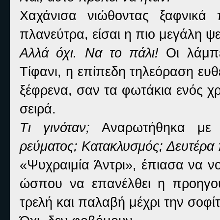
Χαχάνισα νιώθοντας ξαφνικά 
πλανεύτρα, είσαι η πιο μεγάλη ψε
Αλλά όχι. Να το πάλι!
Οι λάμπε
Τίφανι, η επίπεδη τηλεόραση ευ
ξέφρενα, σαν τα φωτάκια ενός χ
σειρά.
Τι γινόταν;
Αναρωτήθηκα με π
ρεύματος; Κατακλυσμός; Δευτέρα π
«Ψυχραιμία Άντρι», έπιασα να ν
ώσπου να επανέλθει η προηγού
τρελή και παλαβή μέχρι την σοφίτ