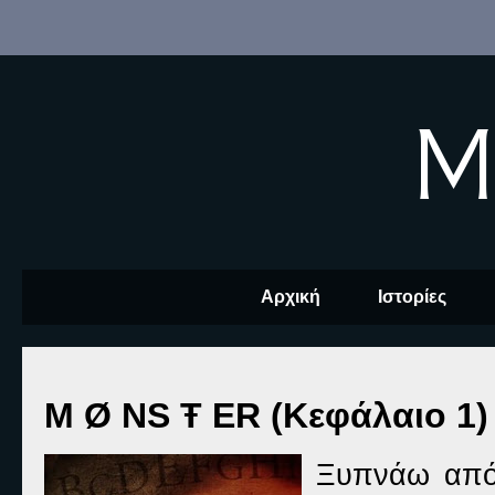
M
Αρχική
Ιστορίες
M Ø NS Ŧ ER (Κεφάλαιο 1)
Ξυπνάω από 