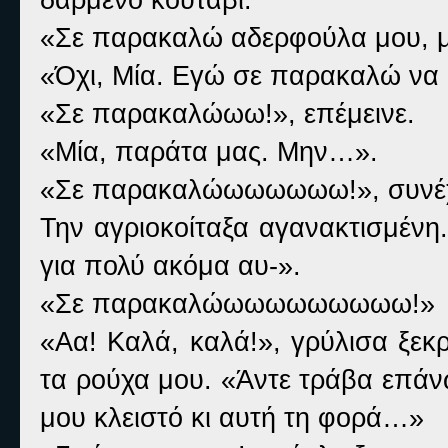
«Σε παρακαλώ αδερφούλα μου, μ
«Όχι, Μία. Εγώ σε παρακαλώ να π
«Σε παρακαλώωω!», επέμεινε.
«Μία, παράτα μας. Μην…».
«Σε παρακαλώωωωωωω!», συνέχισ
Την αγριοκοίταξα αγανακτισμένη.
για πολύ ακόμα αυ-».
«Σε παρακαλώωωωωωωωωω!»
«Αα! Καλά, καλά!», γρύλισα ξεκ
τα ρούχα μου. «Άντε τράβα επάν
μου κλειστό κι αυτή τη φορά…»