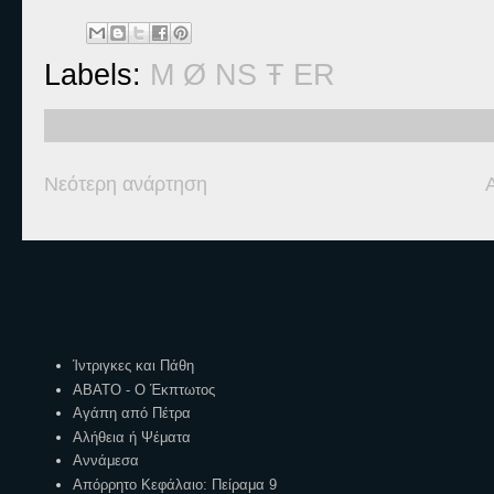
Labels:
M Ø NS Ŧ ER
Νεότερη ανάρτηση
Ετικέτες
Ίντριγκες και Πάθη
ΑΒΑΤΟ - Ο Έκπτωτος
Αγάπη από Πέτρα
Αλήθεια ή Ψέματα
Αννάμεσα
Απόρρητο Κεφάλαιο: Πείραμα 9