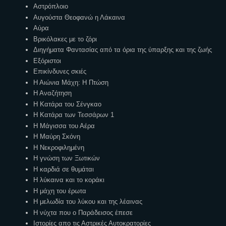
Αστρόπλοιο
Αυγούστα Θεοφανώ η Λάκαινα
Αύρα
Βρικόλακες με το ζόρι
Διηγήματα Φαντασίας από τα όρια της ύπαρξης και της ζωής
Εξόριστοι
Επικίνδυνες σκιές
Η Αιώνια Μάχη: Η Πτώση
Η Αναζήτηση
Η Κατάρα του Σένγκαο
Η Κατάρα των Τεσσάρων 1
Η Μάγισσα του Αέρα
Η Μαύρη Σκόνη
Η Νεκροφιλημένη
Η γνώση των Ξωτικών
Η καρδιά σε θυμάται
Η λύκαινα και το κοράκι
Η μάχη του έρωτα
Η μελωδία του λύκου και της λέαινας
Η νύχτα που ο Παράδεισος έπεσε
Ιστορίες απο τις Αστρικές Αυτοκρατορίες