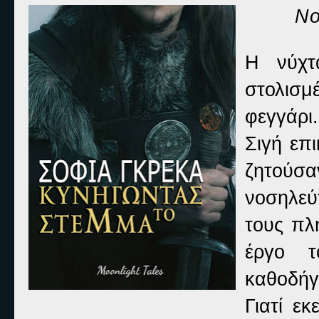
Νο
Η νύχτ
στολισμ
φεγγάρι
Σιγή επ
ζητούσ
νοσηλεύ
τους πλ
έργο τ
καθοδήγ
Γιατί ε