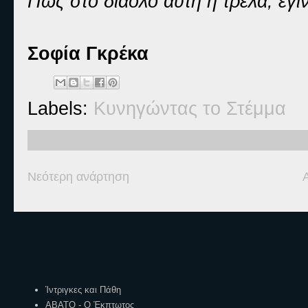
Πώς στο διάολο αυτή η τρέλα,
έγι
Σοφία Γκρέκα
Labels:
Κυνηγώντας το Στέμμα
Νεότερη ανάρτηση
Ετικέτες
Ίντριγκες και Πάθη
ΑΒΑΤΟ - Ο Έκπτωτος