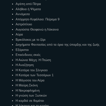
Αγάπη από Πέτρα
Αλήθεια ή Ψέματα
Αννάμεσα
Απόρρητο Κεφάλαιο: Πείραμα 9
Αστρόπλοιο
Αυγούστα Θεοφανώ η Λάκαινα
Αύρα
Βρικόλακες με το ζόρι
Διηγήματα Φαντασίας από τα όρια της ύπαρξης και της ζωής
Εξόριστοι
Επικίνδυνες σκιές
Η Αιώνια Μάχη: Η Πτώση
Η Αναζήτηση
Η Κατάρα του Σένγκαο
Η Κατάρα των Τεσσάρων 1
Η Μάγισσα του Αέρα
Η Μαύρη Σκόνη
Η Νεκροφιλημένη
Η γνώση των Ξωτικών
Η καρδιά σε θυμάται
Η λύκαινα και το κοράκι