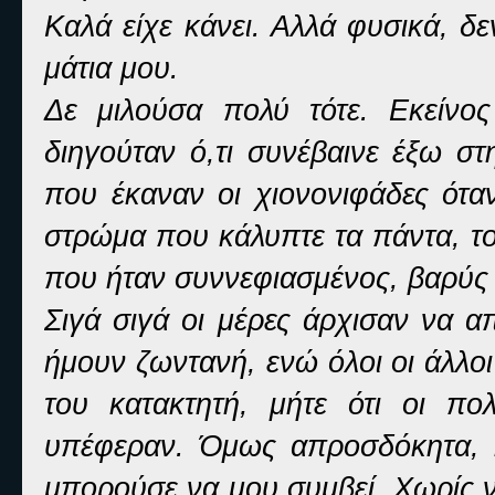
Καλά είχε κάνει. Αλλά φυσικά, δε
μάτια μου.
Δε μιλούσα πολύ τότε. Εκείνο
διηγούταν ό,τι συνέβαινε έξω σ
που έκαναν οι χιονονιφάδες ότα
στρώμα που κάλυπτε τα πάντα, το
που ήταν συννεφιασμένος, βαρύς
Σιγά σιγά οι μέρες άρχισαν να 
ήμουν ζωντανή, ενώ όλοι οι άλλοι 
του κατακτητή, μήτε ότι οι πο
υπέφεραν. Όμως απροσδόκητα, 
μπορούσε να μου συμβεί. Χωρίς ν