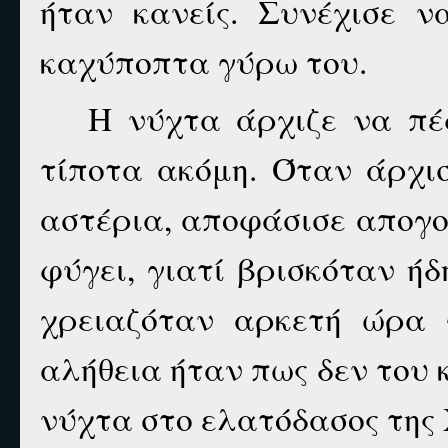
ήταν κανείς. Συνέχισε ν
καχύποπτα γύρω του.
Η νύχτα άρχιζε να πέφ
τίποτα ακόμη. Όταν άρχι
αστέρια, αποφάσισε απογο
φύγει, γιατί βρισκόταν ή
χρειαζόταν αρκετή ώρα 
αλήθεια ήταν πως δεν του 
νύχτα στο ελατόδασος της