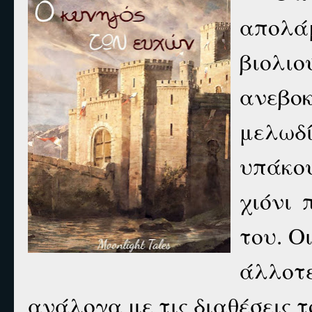
απολά
βιολιο
ανεβο
μελωδ
υπάκου
χιόνι
του. Ο
άλλο
ανάλογα με τις διαθέσεις τ