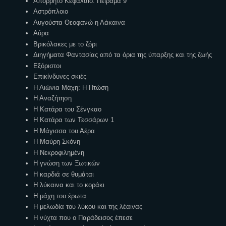
Απόρρητο Κεφάλαιο: Πείραμα 9
Αστρόπλοιο
Αυγούστα Θεοφανώ η Λάκαινα
Αύρα
Βρικόλακες με το ζόρι
Διηγήματα Φαντασίας από τα όρια της ύπαρξης και της ζωής
Εξόριστοι
Επικίνδυνες σκιές
Η Αιώνια Μάχη: Η Πτώση
Η Αναζήτηση
Η Κατάρα του Σένγκαο
Η Κατάρα των Τεσσάρων 1
Η Μάγισσα του Αέρα
Η Μαύρη Σκόνη
Η Νεκροφιλημένη
Η γνώση των Ξωτικών
Η καρδιά σε θυμάται
Η λύκαινα και το κοράκι
Η μάχη του έρωτα
Η μελωδία του λύκου και της λέαινας
Η νύχτα που ο Παράδεισος έπεσε