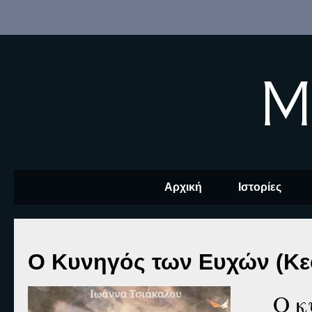
M
Αρχική
Ιστορίες
Ο Κυνηγός των Ευχών (Κεφ
Ο κ