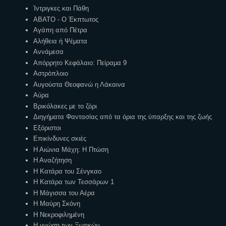
Ίντριγκες και Πάθη
ΑΒΑΤΟ - Ο Έκπτωτος
Αγάπη από Πέτρα
Αλήθεια ή Ψέματα
Αννάμεσα
Απόρρητο Κεφάλαιο: Πείραμα 9
Αστρόπλοιο
Αυγούστα Θεοφανώ η Λάκαινα
Αύρα
Βρικόλακες με το ζόρι
Διηγήματα Φαντασίας από τα όρια της ύπαρξης και της ζωής
Εξόριστοι
Επικίνδυνες σκιές
Η Αιώνια Μάχη: Η Πτώση
Η Αναζήτηση
Η Κατάρα του Σένγκαο
Η Κατάρα των Τεσσάρων 1
Η Μάγισσα του Αέρα
Η Μαύρη Σκόνη
Η Νεκροφιλημένη
Η γνώση των Ξωτικών