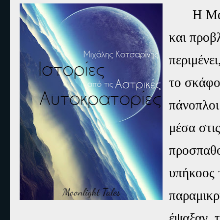
Η Μα
και προβ
περιμένε
το σκάφο
πάνοπλοι
μέσα στι
προσπαθο
υπήκοος 
παραμικρ
έψαξαν, τ