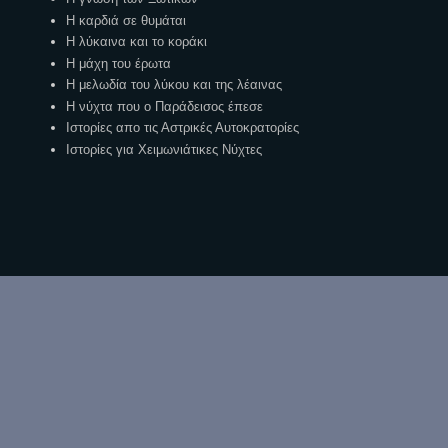
Η καρδιά σε θυμάται
Η λύκαινα και το κοράκι
Η μάχη του έρωτα
Η μελωδία του λύκου και της λέαινας
Η νύχτα που ο Παράδεισος έπεσε
Ιστορίες απο τις Αστρικές Αυτοκρατορίες
Ιστορίες για Χειμωνιάτικες Νύχτες