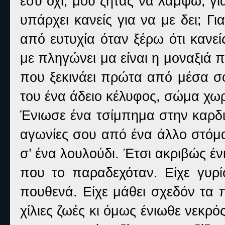
εσύ όχι, μου ζητάς να λάμψω, γι
υπάρχει κανείς για να με δει; Γ
από ευτυχία όταν ξέρω ότι κανεί
με πληγώνει μα είναι η μοναξιά π
που ξεκινάει πρώτα από μέσα σο
του ένα άδειο κέλυφος, σώμα χωρ
Ένιωσε ένα τσίμπημα στην καρδιά.
αγωνίες σου από ένα άλλο στόμα
σ’ ένα λουλούδι. Έτσι ακριβώς ένι
που το παραδεχόταν. Είχε γυρί
πουθενά. Είχε μάθει σχεδόν τα π
χίλιες ζωές κι όμως ένιωθε νεκρός.