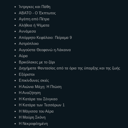
Ίντριγκες και Πάθη
ΑΒΑΤΟ - Ο Έκπτωτος
Αγάπη από Πέτρα
Αλήθεια ή Ψέματα
Αννάμεσα
Απόρρητο Κεφάλαιο: Πείραμα 9
Αστρόπλοιο
Αυγούστα Θεοφανώ η Λάκαινα
Αύρα
Βρικόλακες με το ζόρι
Διηγήματα Φαντασίας από τα όρια της ύπαρξης και της ζωής
Εξόριστοι
Επικίνδυνες σκιές
Η Αιώνια Μάχη: Η Πτώση
Η Αναζήτηση
Η Κατάρα του Σένγκαο
Η Κατάρα των Τεσσάρων 1
Η Μάγισσα του Αέρα
Η Μαύρη Σκόνη
Η Νεκροφιλημένη