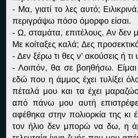
- Μα, γιατί το λες αυτό; Ειλικρι
περιγράψω πόσο όμορφο είσαι.
- Ω, σταμάτα, επιτέλους. Αν δεν μ
Με κοίταξες καλά; Δες προσεκτικά
- Δεν ξέρω τι θες ν’ ακούσεις ή τ
- Λοιπόν, θα σε βοηθήσω. Είμαι
εδώ που η άμμος έχει τυλίξει ό
πέταλά μου και τα έχει μαραζώ
από πάνω μου αυτή επιστρέφε
αφέθηκα στην πολιορκία της κι 
τον ήλιο δεν μπορώ να δω, η άμ
τελευταία ίχνη ζωής που μου απ