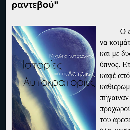
ραντεβού"
Ο ενοχλ
να κοιμά
και με δ
ύπνος. Ε
καφέ από
καθιερωμ
πήγαιναν
προχωρού
του άρεσε