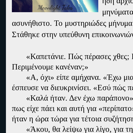
ήδη αρχί
μηνύματα
ασυνήθιστο. Το μυστηριώδες μήνυμα 
Στάθηκε στην υπεύθυνη επικοινωνιών
«Καπετάνιε. Πώς πέρασες χθες; 
Περιμένουμε κανέναν;»
«Α, όχι» είπε αμήχανα. «Έχω μι
έσπευσε να διευκρινίσει. «Εσύ πώς 
«Καλά ήταν. Δεν έχω παράπονο» 
πως είχε πάει και αυτή για «περίπατ
ήταν η ώρα τώρα για τέτοια συζήτησ
«Άκου, θα λείψω για λίγο, για τ