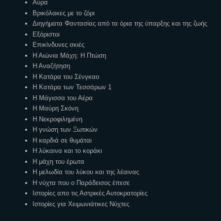
Αύρα
Βρικόλακες με το ζόρι
Διηγήματα Φαντασίας από τα όρια της ύπαρξης και της ζωής
Εξόριστοι
Επικίνδυνες σκιές
Η Αιώνια Μάχη: Η Πτώση
Η Αναζήτηση
Η Κατάρα του Σένγκαο
Η Κατάρα των Τεσσάρων 1
Η Μάγισσα του Αέρα
Η Μαύρη Σκόνη
Η Νεκροφιλημένη
Η γνώση των Ξωτικών
Η καρδιά σε θυμάται
Η λύκαινα και το κοράκι
Η μάχη του έρωτα
Η μελωδία του λύκου και της λέαινας
Η νύχτα που ο Παράδεισος έπεσε
Ιστορίες απο τις Αστρικές Αυτοκρατορίες
Ιστορίες για Χειμωνιάτικες Νύχτες