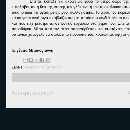
Έπειτα, κοίταξε για ακόμη μία φορά το νεκρό σώμα τη
καταλάβει, αν η θέα της νεκρής τον γλύκαινε ή του προκαλούσε απο
τους το αίμα της αγαπημένης μου,
συλλογίστηκε. Το μίσος τον κυρίευ
να καίγεται σιγά σιγά αναβλύζοντας μία απαίσια μυρωδιά. Με το σακ
και που είχε μετατραπεί σε φονικό εργαλείο στα χέρια του. Έπειτ
παραθύρου. Μέσα από τον αέρα παρασύρθηκαν και οι στάχτες που 
σατανικό χαμόγελο να στολίζει το πρόσωπό του, κρατώντας σφιχτά στ
Ιφιγένεια Μπακογιάννη
Labels:
ΑΒΑΤΟ - Ο Έκπτωτος
Νεότερη ανάρτηση