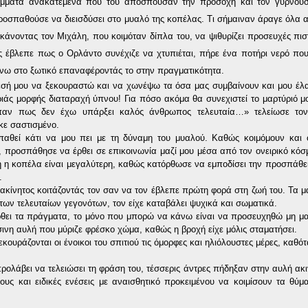
άμματα ανακατεμένα που του αποσπούσαν την προσοχή και τον γυρνού
προσπαθούσε να διεισδύσει στο μυαλό της κοπέλας. Τι σήμαιναν άραγε όλα 
κάνοντας τον Μιχάλη, που κοιμόταν δίπλα του, να ψιθυρίζει προσευχές πι
 έβλεπε πως ο Ορλάντο συνέχιζε να χτυπιέται, πήρε ένα ποτήρι νερό που
άνω στο ξωτικό επαναφέροντάς το στην πραγματικότητα
.
θεσή μου να ξεκουραστώ και να χωνέψω τα όσα μας συμβαίνουν και μου έλ
άς μορφής διαταραχή ύπνου! Για πόσο ακόμα θα συνεχιστεί το μαρτύριό μο
αν πως δεν έχω υπάρξει καλός άνθρωπος τελευταία…» τελείωσε το
κε σαστισμένο.
αθεί κάτι να μου πει με τη δύναμη του μυαλού.
Καθώς κοιμόμουν και ο
 προσπάθησε να έρθει σε επικοινωνία μαζί μου μέσα από τον ονειρικό κόσ
 η κοπέλα είναι μεγαλύτερη, καθώς κατόρθωσε να εμποδίσει την προσπάθε
.
ακίνητος κοιτάζοντάς τον σαν να τον έβλεπε πρώτη φορά στη ζωή του. Τα μά
των τελευταίων γεγονότων, τον είχε καταβάλει ψυχικά και σωματικά.
ει τα πράγματα, το μόνο που μπορώ να κάνω είναι να προσευχηθώ μη μας
ινη αυλή που μύριζε φρέσκο χώμα, καθώς η βροχή είχε μόλις σταματήσει.
κουράζονται οι ένοικοι του σπιτιού τις όμορφες και ηλιόλουστες μέρες, καθ
προλάβει να τελειώσει τη φράση του, τέσσερις άντρες πήδηξαν στην αυλή ακ
υς και ειδικές ενέσεις με αναισθητικό προκειμένου να κοιμίσουν τα θύμ