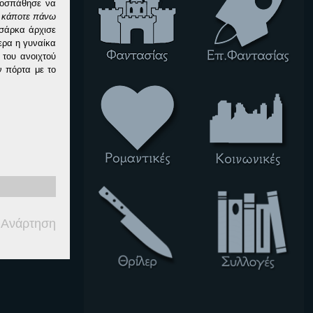
ροσπάθησε να
ν κάποτε πάνω
 σάρκα άρχισε
ερα η γυναίκα
 του ανοιχτού
ν πόρτα με το
 Ανάρτηση