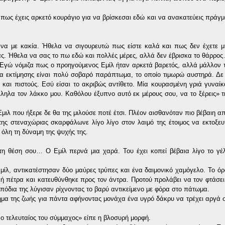
πως έχεις αρκετό κουράγιο για να βρίσκεσαι εδώ και να ανακατεύεις πράγμ
 έκανα με κακία. Ήθελα να σιγουρευτώ πως είστε καλά και πως δεν έχετε 
ας. Ήθελα να σας το πω εδώ και πολλές μέρες, αλλά δεν έβρισκα το θάρρο
. Εγώ νόμιζα πως ο προηγούμενος Εμίλ ήταν αρκετά βαρετός, αλλά μάλλον τ
ία εκτίμησης είναι πολύ σοβαρό παράπτωμα, το οποίο τιμωρώ αυστηρά. Δ
και πιστούς. Εσύ είσαι το ακριβώς αντίθετο. Μία κουρασμένη γριά γυναίκ
λα τον λάκκο μου. Καθόλου έξυπνο αυτό εκ μέρους σου, να το ξέρεις» τη
ιλ που ήξερε δε θα της μιλούσε ποτέ έτσι. Πλέον αισθανόταν πιο βέβαιη α
ης στεναχώριας σκαρφάλωνε λίγο λίγο στον λαιμό της έτοιμος να εκτοξευ
 όλη τη δύναμη της ψυχής της.
ς τη θέση σου… Ο Εμίλ περνά μια χαρά. Του έχει κοπεί βέβαια λίγο το γέ
μίλ, αντικατέστησαν δύο μαύρες τρύπες και ένα δαιμονικό χαμόγελο. Το όρ
ική πέτρα και κατευθύνθηκε προς τον άντρα. Προτού προλάβει να τον φτάσει
α πόδια της λύγισαν ρίχνοντας το βαρύ αντικείμενο με φόρα στο πάτωμα.
 νήμα της ζωής για πάντα αφήνοντας μονάχα ένα υγρό δάκρυ να τρέχει αργά
ο τελευταίος του σύμμαχος» είπε η βλοσυρή μορφή.