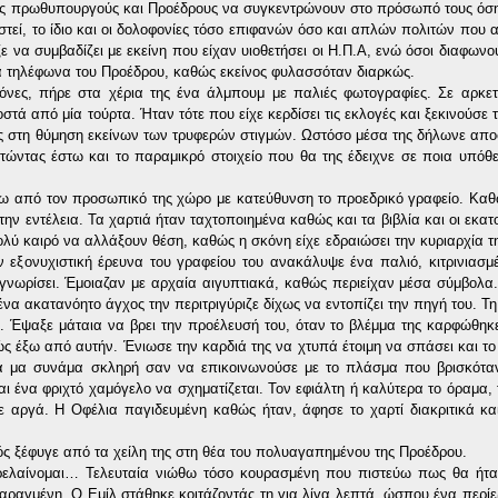
ους πρωθυπουργούς και Προέδρους να συγκεντρώνουν στο πρόσωπό τους όσ
εί, το ίδιο και οι δολοφονίες τόσο επιφανών όσο και απλών πολιτών που αν
ε να συμβαδίζει με εκείνη που είχαν υιοθετήσει οι Η.Π.Α, ενώ όσοι διαφων
α τηλέφωνα του Προέδρου, καθώς εκείνος φυλασσόταν διαρκώς.
κόνες, πήρε στα χέρια της ένα άλμπουμ με παλιές φωτογραφίες.
Σε αρκετ
στά από μία τούρτα. Ήταν τότε που είχε κερδίσει τις εκλογές και ξεκινούσε
ς στη θύμηση εκείνων των τρυφερών στιγμών. Ωστόσο μέσα της δήλωνε απ
τώντας έστω και το παραμικρό στοιχείο που θα της έδειχνε σε ποια υπόθ
ξω από τον προσωπικό της χώρο με κατεύθυνση το προεδρικό γραφείο. Καθ
ην εντέλεια. Τα χαρτιά ήταν ταχτοποιημένα καθώς και τα βιβλία και οι εκατ
ολύ καιρό να αλλάξουν θέση, καθώς η σκόνη είχε εδραιώσει την κυριαρχία τ
ν εξ
o
νυχιστική έρευνα του γραφείου του ανακάλυψε ένα παλιό, κιτρινιασμ
νωρίσει. Έμοιαζαν με αρχαία αιγυπτιακά, καθώς περιείχαν μέσα σύμβολα
α ακατανόητο άγχος την περιτριγύριζε δίχως να εντοπίζει την πηγή του. Τη 
. Έψαξε μάταια να βρει την προέλευσή του, όταν το βλέμμα της καρφώθηκ
ς έξω από αυτήν. Ένιωσε την καρδιά της να χτυπά έτοιμη να σπάσει και το
ιά μα συνάμα σκληρή σαν να επικοινωνούσε με το πλάσμα που βρισκότα
και ένα φριχτό χαμόγελο να σχηματίζεται. Τον εφιάλτη ή καλύτερα το όραμα,
σε αργά. Η Οφέλια παγιδευμένη καθώς ήταν, άφησε το χαρτί διακριτικά κα
ός ξέφυγε από τα χείλη της στη θέα του πολυαγαπημένου της Προέδρου.
τρελαίνομαι… Τελευταία νιώθω τόσο κουρασμένη που πιστεύω πως θα ήτα
αραγμένη. Ο Εμίλ στάθηκε κοιτάζοντάς τη για λίγα λεπτά, ώσπου ένα περί