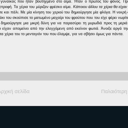
ς γυναίκας που ήταν βουτηγμένο στο αίμα. Ήταν ο πρώτος του φόνος. Π
στροφή. Τα χέρια του μύριζαν φρέσκο αίμα.
Κάποιου άλλου τα χέρια θα είχα
σε και πάλι. Με μία κίνηση του χεριού του δημιούργησε μία φλόγα. Η νεκρή
άκι του σκούπισε το ματωμένο μαχαίρι του φρούτου που του είχε φέρει νωρίτ
α δημιούργησε μια μικρή δύνη για να παρασύρει τη μυρωδιά προς τη μεριά
είχαν απομείνει από την ελεγχόμενη από εκείνον φωτιά. Άνοιξε αργά τη
α χέρια του το μενταγιόν του που έλαμψε, για να σβήσει όμως για πάντα.
Αρχική σελίδα
Παλαιότερη