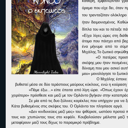
καθαρή, εμφανίζονταν γρ
όραμα που είχε δει, όταν 
του τρανταζόταν ολόκληρο 
ήταν δαιμονισμένος. Καθώς
δίπλα του και το πέταξε π
«Είχα λίγες ώρες στη διά
άτομο που πάσχει από βαρι
ένα μήνυμα από το σύμπ
Μιχάλης.
To
ξωτικό σηκώθη
«Ο πατέρας προσπ
σκέψης μου ήταν πεσμένες,
δύναμη που μου ασκεί αυτή
μου» μονολόγησε το ξωτικό
Ο Μιχάλης έστεκε 
βυθιστεί μέσα σε δύο τεράστιους μαύρους κύκλους, ενώ η κούραση 
«Πάμε έξω…» είπε έπειτα από λίγη ώρα. «Όπως έχουν έρθ
χειρότερο» πρόσθεσε και μαζί με τον Ορλάντο βγήκαν στην καταπράσ
Σε μία από τις δυο ξύλινες καρέκλες που υπήρχαν για να ξε
Κάτα βυθισμένος στις σκέψεις του. Ο Ορλάντο τον πλησίασε αργά.
«Δεν κινδυνεύεις μαζί μας» του ψιθύρισε, ωστόσο προτού 
τους και χτυπώντας τους στο κεφάλι. Κουβαλούσαν μάλιστα μαζί το
μεταφέρουν μαζί τους δίχως το παραμικρό πρόβλημα.