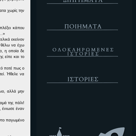
ατα χωρίς την
Ποιήματα
μπλέξει κάπου
ς…»
ελικά εκείνον
Ολοκληρωμένες Ιστορίες
ε θέλω να έχω
α, η οποία δε
ς είπε και το
πό ποτέ πως ο
Ιστορίες
τεί. Ήθελε να
λιο, αλλά μην
Κενό
αμά της πάλι!
, ένιωσε έναν
 στο παγωμένο