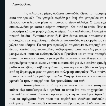
Λευκός Οίκος
Τις τελευταίες μέρες δούλευε μανιωδώς δίχως το παραμικ
αυτό την τρόμαζε. Τον γνώριζε σχεδόν μια ζωή. Θα μπορούσε να π
Ωστόσο τον τελευταίο μήνα τα πράγματα είχαν αλλάξει. Ο Εμίλ είχ
επικοινωνήσει με κάποια αόρατη οντότητα. Και αυτό το κρύο; Πώς τ
προσφέρει κάποιο μικρό γεύμα, ο αέρας ήταν αλλιώτικος. Παγωμένο
πλεκτή ζακέτα. Εντούτοις στον Εμίλ δεν έκανε καμία απολύτως ε
αποδεχόταν με ευχαρίστηση. Δούλευε πυρετωδώς δημιουργώντας έν
χώρες του κόσμου. Για να μην προκληθεί παγκόσμια αναταραχή από
θέσεις κλειδιά στις ευρωπαϊκές κυβερνήσεις, ώστε να ελέγχουν τ
μορφωμένοι, ώστε να ενθαρρυνθούν οι Πρόεδροι και να τους προτιμήσ
αυτόν τον ύπουλο τρόπο, σιγά σιγά θα αποκτούσε τον έλεγχο και τ
αστρονόμους προκειμένου να τους εμπιστευθεί για ένα σπάνιο φαιν
μάθει τι ακριβώς συνέβαινε φτάνοντας στο σημείο να βλέπει ακόμη 
από τη δημιουργία μιας παγκόσμιας πολεμικής σύρραξης. Ένα πράγ
πραγματικά πολύ μεγαλύτερο σχέδιο. Υπήρχε ένα φυσικό φαινόμεν
χρονιά θα ήταν η τυχερή του. Θα εμφανιζόταν και πάλι.
Αποκαρδιωμένη από τη συμπεριφορά τού πολυαγαπημένου
καθώς είχε τοποθετήσει ένα κρεβάτι, το οποίο ίσα που τη χωρούσε
πιο πολύ από ποτέ, ήταν να προσέχει τις κινήσεις του Εμίλ. Αρχικ
πως τα πράγματα ήταν πολύ πιο περίπλοκα. Απέλυσε πολλούς έμ
σκληρότητα. Ο κόσμος βρισκόταν σε αναβρασμό, με Πρόξενους να 