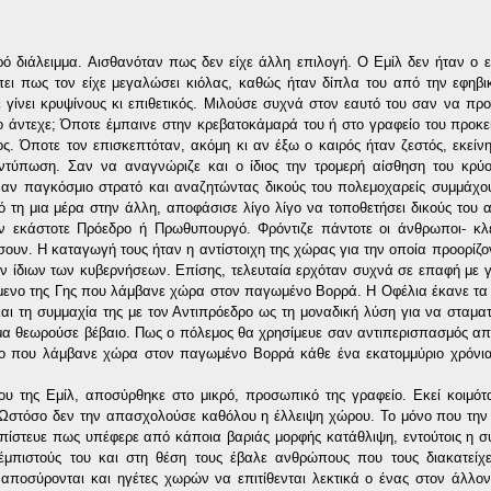
ρό διάλειμμα. Αισθανόταν πως δεν είχε άλλη επιλογή. Ο Εμίλ δεν ήταν ο ε
ει πως τον είχε μεγαλώσει κιόλας, καθώς ήταν δίπλα του από την εφηβικ
ε γίνει κρυψίνους κι επιθετικός. Μιλούσε συχνά στον εαυτό του σαν να π
ο άντεχε; Όποτε έμπαινε στην κρεβατοκάμαρά του ή στο γραφείο του προκε
ς. Όποτε τον επισκεπτόταν, ακόμη κι αν έξω ο καιρός ήταν ζεστός, εκείν
ντύπωση. Σαν να αναγνώριζε και ο ίδιος την τρομερή αίσθηση του κρύο
αν παγκόσμιο στρατό και αναζητώντας δικούς του πολεμοχαρείς συμμάχου
 τη μια μέρα στην άλλη, αποφάσισε λίγο λίγο να τοποθετήσει δικούς του
ον εκάστοτε Πρόεδρο ή Πρωθυπουργό. Φρόντιζε πάντοτε οι άνθρωποι- κλε
ουν. Η καταγωγή τους ήταν η αντίστοιχη της χώρας για την οποία προορίζον
ων ίδιων των κυβερνήσεων. Επίσης, τελευταία ερχόταν συχνά σε επαφή με 
όμενο της Γης που λάμβανε χώρα στον παγωμένο Βορρά. Η Οφέλια έκανε τα
και τη συμμαχία της με τον Αντιπρόεδρο ως τη μοναδική λύση για να σταματ
μα θεωρούσε βέβαιο. Πως ο πόλεμος θα χρησίμευε σαν αντιπερισπασμός απ
ο που λάμβανε χώρα στον παγωμένο Βορρά κάθε ένα εκατομμύριο χρόνια 
 της Εμίλ, αποσύρθηκε στο μικρό, προσωπικό της γραφείο. Εκεί κοιμότα
. Ωστόσο δεν την απασχολούσε καθόλου η έλλειψη χώρου. Το μόνο που την
ά πίστευε πως υπέφερε από κάποια βαριάς μορφής κατάθλιψη, εντούτοις η συ
πιστούς του και στη θέση τους έβαλε ανθρώπους που τους διακατείχε
αποσύρονται και ηγέτες χωρών να επιτίθενται λεκτικά ο ένας στον άλλο