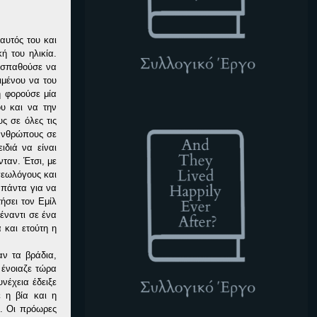
αυτός του και
ή του ηλικία.
ροσπαθούσε να
ιμένου να του
η φορούσε μία
υ και να την
ATLHEA
ς σε όλες τις
 ανθρώπους σε
ιδιά να είναι
ταν. Έτσι, με
γεωλόγους και
 πάντα για να
ήσει τον Εμίλ
έναντι σε ένα
και ετούτη η
ν τα βράδια,
 ένοιαζε τώρα
νέχεια έδειξε
 η βία και η
ν. Οι πρόωρες