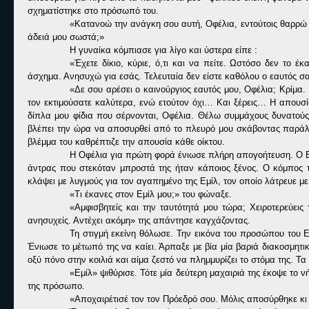
σχηματίστηκε στο πρόσωπό του.
«Κατανοώ την ανάγκη σου αυτή, Οφέλια, εντούτοις θαρρώ 
άδειά μου σωστά;»
Η γυναίκα κόμπιασε για λίγο και ύστερα είπε :
«Έχετε δίκιο, κύριε, ό,τι και να πείτε. Ωστόσο δεν το
άσχημα. Ανησυχώ για εσάς. Τελευταία δεν είστε καθόλου ο εαυτός σ
«Δε σου αρέσει ο καινούργιος εαυτός μου, Οφέλια; Κρίμα
τον εκτιμούσατε καλύτερα, ενώ ετούτον όχι… Και ξέρεις… Η απουσ
δίπλα μου φίδια που σέρνονται, Οφέλια. Θέλω συμμάχους δυνατούς 
βλέπει την ώρα να αποσυρθεί από το πλευρό μου σκάβοντας παράλλη
βλέμμα του καθρέπτιζε την απουσία κάθε οίκτου.
Η Οφέλια για πρώτη φορά ένιωσε πλήρη απογοήτευση. Ο Εμ
άντρας που στεκόταν μπροστά της ήταν κάποιος ξένος. Ο κόμπος τ
κλάψει με λυγμούς για τον αγαπημένο της Εμίλ, τον οποίο λάτρευε με
«Τι έκανες στον Εμίλ μου;» του φώναξε.
«Αμφισβητείς και την ταυτότητά μου τώρα; Χειροτερεύει
ανησυχείς. Αντέχει ακόμη» της απάντησε καγχάζοντας.
Τη στιγμή εκείνη θόλωσε. Την εικόνα του προσώπου του Ε
Ένιωσε το μέτωπό της να καίει. Άρπαξε με βία μία βαριά διακοσμητ
οξύ πόνο στην κοιλιά και αίμα ζεστό να πλημμυρίζει το στόμα της. Τ
«Εμίλ» ψιθύρισε. Τότε μία δεύτερη μαχαιριά της έκοψε το
της πρόσωπο.
«Αποχαιρέτισέ τον τον Πρόεδρό σου. Μόλις αποσύρθηκε κι 