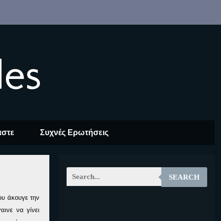
les
αστε
Συχνές Ερωτήσεις
SEARCH
ου άκουγε την
EOALT
αινε να γίνει