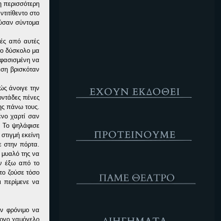
η περισσότερη
Κενό
τιτίθεντο στο
ούσαν σύντομα
ές από αυτές
 το δύσκολο μα
οφασισμένη να
εση βρισκόταν
Έχουν Εκδοθεί
ώς άνοιγε την
οντάδες πένες
ης πάνω τους.
ένο χαρτί σαν
Προτέινουμε
. Το ψηλάφισε
στιγμή εκείνη
ε στην πόρτα.
 μυαλό της να
ΘΕΑΤΡΟ
ν έξω από το
 το ζούσε τόσο
ι περίμενε να
Διηγήματα
ν φρόνιμο να
εργο χαμόγελο