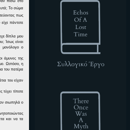
σαν πίσω στο
αυτά; Το σώμα
στεύοντας πως
 είχε πάντοτε
αχε δίπλα μου
υ; Ίσως είναι
ν μονόλογο ο
ι άμυνες της
μο. Ωστόσο, η
ια του πατέρα
τια του είχαν
TOWAM
 τύχει τίποτε
όταν σιωπηλά ο
ινητοποιώντας
ατα και να τα