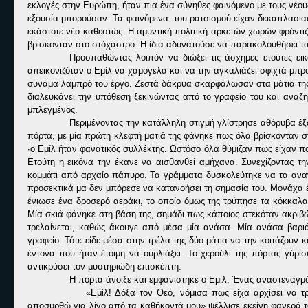
εκλογές στην Ευρώπη, ήταν πια ένα σύνηθες φαινόμενο με τους νέ
εξουσία μπορούσαν. Τα φαινόμενα. του ρατσισμού είχαν δεκαπλασιαστ
εκάστοτε νέο καθεστώς. Η αμυντική πολιτική αρκετών χωρών φρόντιζ
βρίσκονταν στο στόχαστρο. Η ίδια αδυνατούσε να παρακολουθήσει τ
Προσπαθώντας λοιπόν να διώξει τις άσχημες ετούτες ει
απεικονιζόταν ο Εμίλ να χαμογελά και να την αγκαλιάζει σφιχτά μπρο
συνάμα λαμπρό του έργο. Ζεστά δάκρυα σκαρφάλωσαν στα μάτια τη
διαλευκάνει την υπόθεση ξεκινώντας από το γραφείο του και αναζη
μπλεγμένος.
Περιμένοντας την κατάλληλη στιγμή γλίστρησε αθόρυβα έ
πόρτα, με μία πρώτη κλεφτή ματιά της φάνηκε πως όλα βρίσκονταν στ
∙ο Εμίλ ήταν φανατικός συλλέκτης. Ωστόσο όλα θύμιζαν πως είχαν π
Ετούτη η εικόνα την έκανε να αισθανθεί αμήχανα. Συνεχίζοντας τη
κομμάτι από αρχαίο πάπυρο. Τα γράμματα δυσκολεύτηκε να τα αναγ
προσεκτικά μα δεν μπόρεσε να κατανοήσει τη σημασία του. Μονάχα έν
ένιωσε ένα δροσερό αεράκι, το οποίο όμως της τρύπησε τα κόκκαλα
Μία σκιά φάνηκε στη βάση της, σημάδι πως κάποιος στεκόταν ακριβώ
τρελαίνεται, καθώς άκουγε από μέσα μία ανάσα. Μία ανάσα βαρ
γραφείο. Τότε είδε μέσα στην τρέλα της δύο μάτια να την κοιτάζουν 
έντονα που ήταν έτοιμη να ουρλιάξει. Το χερούλι της πόρτας γύρι
αντικρύσει τον μυστηριώδη επισκέπτη.
Η πόρτα άνοιξε και εμφανίστηκε ο Εμίλ. Ένας αναστεναγμ
«Εμίλ! Δόξα τον Θεό, νόμισα πως είχα αρχίσει να 
αποσυρθώ για λίγο από τα καθήκοντά μου» ψέλλισε εκείνη φανερά τ