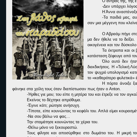
Ο άντρας της, της 
-Δεν υπάρχει λόγος
Η Άννα αναστέναξε
-Τα παιδιά μας, α
σαν μια μέγγενη που κλείνε
Ο Αβραάμ πήγε στο 
μα δεν ήθελε να το δείξει.
οικογένεια και τον δύσκολο
Τα έκτροπα και οι 
κατάσταση ξέφευγε από τον
Όλο αυτό δεν ήταν
διεκδικήσεις. Η «Τελική 
τον ψυχρό υπολογισμό κατά
το «καθαρότερο φυλετικά» έ
Η πόρτα άνοιξε ξ
φάνηκε στα χείλη τους όταν διαπίστωσαν πως ήταν ο
Anton
.
-Ήρθες γιε μου; του είπε η μητέρα του και έτρεξε να τον αγκα
Εκείνος το δέχτηκε απρόθυμα.
-Έγινε κάτι; ρώτησε ανήσυχη.
-Τίποτα, είπε κουνώντας το κεφάλι του. Απλά είμαι κουρασμέ
-Να σου βάλω να φας…
Την σταμάτησε κουνώντας τα χέρια του.
-Θέλω μόνο να ξεκουραστώ.
Τους φίλησε και αποσύρθηκε στο δωμάτιο του. Η μικρή του