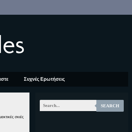
les
αστε
Συχνές Ερωτήσεις
SEARCH
ακτικές σκιές
EOALT