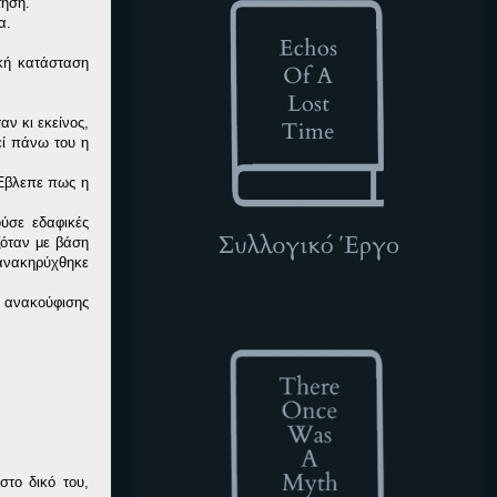
τηση.
α.
ική κατάσταση
ν κι εκείνος,
εί πάνω του η
 Έβλεπε πως η
ούσε εδαφικές
ζόταν με βάση
οανακηρύχθηκε
 ανακούφισης
TOWAM
στο δικό του,