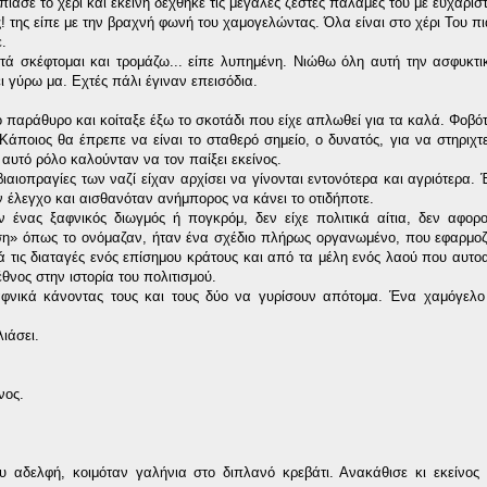
έπιασε το χέρι και εκείνη δέχθηκε τις μεγάλες ζεστές παλάμες του με ευχαρίσ
! της είπε με την βραχνή φωνή του χαμογελώντας. Όλα είναι στο χέρι Του πι
.
υτά σκέφτομαι και τρομάζω... είπε λυπημένη. Νιώθω όλη αυτή την ασφυκτ
ι γύρω μα. Εχτές πάλι έγιναν επεισόδια.
παράθυρο και κοίταξε έξω το σκοτάδι που είχε απλωθεί για τα καλά. Φοβότα
 Κάποιος θα έπρεπε να είναι το σταθερό σημείο, ο δυνατός, για να στηριχτ
 αυτό ρόλο καλούνταν να τον παίξει εκείνος.
βιαιοπραγίες των ναζί είχαν αρχίσει να γίνονται εντονότερα και αγριότερα.
 έλεγχο και αισθανόταν ανήμπορος να κάνει το οτιδήποτε.
 ένας ξαφνικός διωγμός ή πογκρόμ, δεν είχε πολιτικά αίτια, δεν αφορ
Λύση» όπως το ονόμαζαν, ήταν ένα σχέδιο πλήρως οργανωμένο, που εφαρμο
 τις διαταγές ενός επίσημου κράτους και από τα μέλη ενός λαού που αυτ
θνος στην ιστορία του πολιτισμού.
αφνικά κάνοντας τους και τους δύο να γυρίσουν απότομα. Ένα χαμόγελο
λιάσει.
νος.
 αδελφή, κοιμόταν γαλήνια στο διπλανό κρεβάτι. Ανακάθισε κι εκείνος 