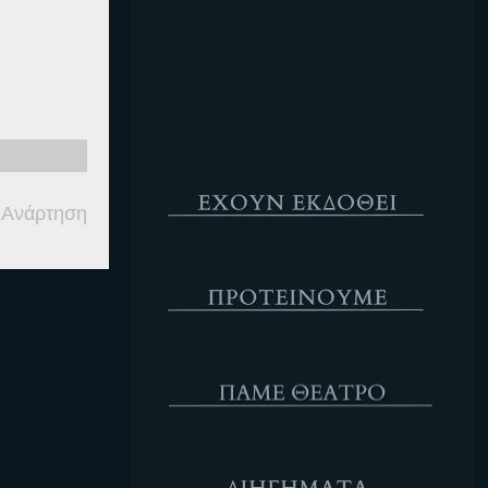
Κενό
Έχουν Εκδοθεί
 Ανάρτηση
Προτέινουμε
ΘΕΑΤΡΟ
Διηγήματα