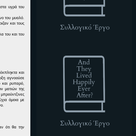
 στα υγρά του
νο του μυαλό.
ιζαν και τους
α του και του
ATLHEA
 έκπληκτα και
αρξη αγνοούσε
 και ρυπαρό,
ων ματιών της
 μπρούντζινες
ύχια όμοια με
νο.
ν ότι θα την