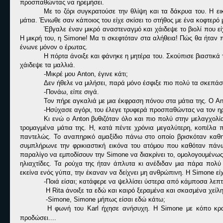
προσπαθώντας να ηρεμήσει.
Με το ζόρι συγκρατούσε την θλίψη και τα δάκρυα του. Η ε
μάτια. Ένιωθε σαν κάποιος του είχε σκίσει το στήθος με ένα κοφτερό 
Έβγαλε έναν μικρό αναστεναγμό και χάιδεψε το βιολί που εί
Η μικρή του, η
Simone
! Μα τι σκεφτόταν στα αλήθεια! Πώς θα ήταν π
ένωνε μόνον ο έρωτας.
Η πόρτα άνοιξε και φάνηκε η μητέρα του. Σκούπισε βιαστικ
χάιδεψε τα μαλλιά.
-Μικρέ μου
Anton
, έγινε κάτι;
Δεν ήθελε να μιλήσει, παρά μόνο έσφιξε πιο πολύ τα σκεπά
-Πονάω, είπε σιγά.
Τον πήρε αγκαλιά με μια έκφραση πόνου στα μάτια της. Ο
An
-Ησύχασε αγόρι, του έλεγε τρυφερά προσπαθώντας να τον ηρ
Κι ενώ ο Anton βυθιζόταν όλο και πιο πολύ στην μελαγχολ
τρομαγμένα μάτια της. Η, κατά πέντε χρόνια μεγαλύτερη, κοπέλα π
παντελώς. To αναπηρικό αμαξίδιο πάνω στο οποίο βρισκόταν καθ
συμπλήρωνε την φρικιαστική εικόνα του ατόμου που καθόταν πάνω
παραλίγο να εμποδίσουν την Simone να διακρίνει το, ομολογουμένω
ηλιαχτίδες. Τα ρούχα της ήταν άπλυτα κι ανέδιδαν μια πάρα πολ
εκείνα ενός γύπα, την έκαναν να δείχνει μη ανθρώπινη. Η Simone εί
-Ποιά είσαι; κατάφερε να ψελλίσει ύστερα από κάμποσα λεπτ
H Rita άνοιξε τα εδώ και καιρό ξεραμένα και σκασμένα χείλη
-Simone, Simone μήπως είσαι εδώ κάτω;
H φωνή του Karl ήχησε ανήσυχη. Η Simone με κόπο κρατ
προδώσει....