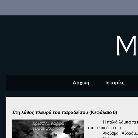
M
Αρχική
Ιστορίες
Στη λάθος πλευρά του παραδείσου (Κεφάλαιο 8)
Η παλιά λάμπα πετρ
στο μικρό δωμάτιο.
-Φοβάμαι, Αβραάμ..