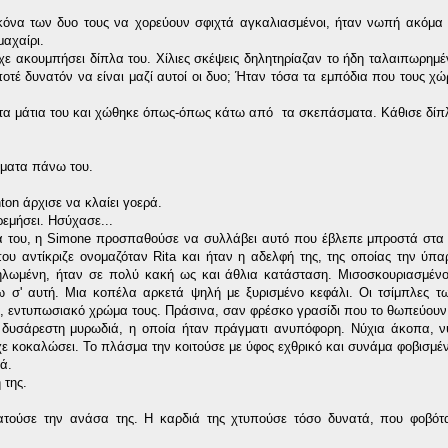
ικόνα των δυο τους να χορεύουν σφιχτά αγκαλιασμένοι, ήταν νωπή ακόμα
μαχαίρι.
χε ακουμπήσει δίπλα του. Χίλιες σκέψεις δηλητηρίαζαν το ήδη ταλαιπωρημέ
οτέ δυνατόν να είναι μαζί αυτοί οι δυο; Ήταν τόσα τα εμπόδια που τους χώρ
ά τα μάτια του και χώθηκε όπως-όπως κάτω από τα σκεπάσματα. Κάθισε δίπλ
σματα πάνω του.
ton
άρχισε να κλαίει γοερά.
εμήσει. Ησύχασε...
ία του, η Simone προσπαθούσε να συλλάβει αυτό που έβλεπε μπροστά στα
ου αντίκριζε ονομαζόταν Rita και ήταν η αδελφή της, της οποίας την ύπ
ηλωμένη, ήταν σε πολύ κακή ως και άθλια κατάσταση. Μισοσκουριασμένο
 σ' αυτή. Μια κοπέλα αρκετά ψηλή με ξυρισμένο κεφάλι. Οι τσίμπλες τ
ς, εντυπωσιακό χρώμα τους. Πράσινα, σαν φρέσκο γρασίδι που το θωπεύουν
ύ δυσάρεστη μυρωδιά, η οποία ήταν πράγματι ανυπόφορη. Nύχια άκοπα, ν
χε κοκαλώσει. Το πλάσμα την κοιτούσε με ύφος εχθρικό και συνάμα φοβισμέ
ά.
 της.
ούσε την ανάσα της. Η καρδιά της χτυπούσε τόσο δυνατά, που φοβότα