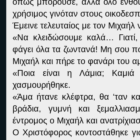
όπως μπορούσε, αλλά όλο ενθου
χρήσιμος γινόταν στους οικοδεσπ
Έμεινε τελευταίος με τον Μιχαήλ
«Να κλειδώσουμε καλά… Γιατί, 
φάγει όλα τα ζωντανά! Μη σου π
Μιχαήλ και πήρε το φανάρι του α
«Ποια είναι η Λάμια; Καμιά
χασμουρήθηκε.
«Άμα ήτανε κλέφτρα, θα ‘ταν κα
βράδια, γυμνή και ξεμαλλιασ
έντρομος ο Μιχαήλ και ανατρίχια
Ο Χριστόφορος κοντοστάθηκε γι