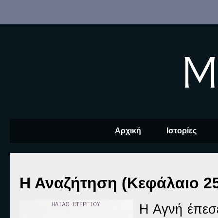
M
Αρχική
Ιστορίες
Η Αναζήτηση (Κεφάλαιο 25
Η Αγνή έπεσε