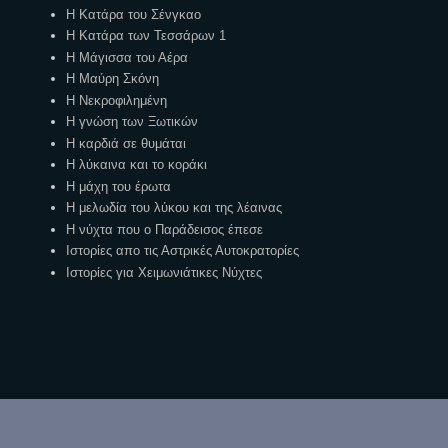
Η Κατάρα του Σένγκαο
Η Κατάρα των Τεσσάρων 1
Η Μάγισσα του Αέρα
Η Μαύρη Σκόνη
Η Νεκροφιλημένη
Η γνώση των Ξωτικών
Η καρδιά σε θυμάται
Η λύκαινα και το κοράκι
Η μάχη του έρωτα
Η μελωδία του λύκου και της λέαινας
Η νύχτα που ο Παράδεισος έπεσε
Ιστορίες απο τις Αστρικές Αυτοκρατορίες
Ιστορίες για Χειμωνιάτικες Νύχτες