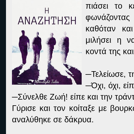
πιάσει το 
φωνάζοντας
καθόταν και
μιλήσει η ν
κοντά της κα
─Τελείωσε, τ
─Όχι, όχι, είπ
─Σύνελθε Ζωή! είπε και την τράν
Γύρισε και τον κοίταξε με βουρ
αναλύθηκε σε δάκρυα.