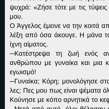
ψυχρά: «Ζήσε τότε με τις τύψει
μου.
Ο Άγγελος έμεινε να την κοιτά 
λέξη από όσα άκουγε. Η μάνα το
ίχνη αίματος.
─Κατέστρεψα τη ζωή ενός ανθ
ανθρώπου με γυναίκα και μια κό
εγωισμό!
─Γυναίκα; Κόρη; μονολόγησε στα
λες; Πες μου πως είναι ψέματα ό
Κούνησε με κόπο αρνητικά το κεφ
─Μετά από αυτό, όλοι θέλησαν ν