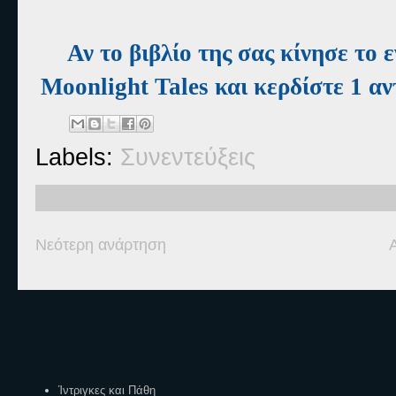
Αν το βιβλίο της σας κίνησε το
Moonlight Tales και κερδίστε 1 α
Labels:
Συνεντεύξεις
Νεότερη ανάρτηση
Ετικέτες
Ίντριγκες και Πάθη