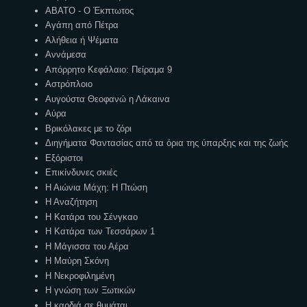
ΑΒΑΤΟ - Ο Έκπτωτος
Αγάπη από Πέτρα
Αλήθεια ή Ψέματα
Αννάμεσα
Απόρρητο Κεφάλαιο: Πείραμα 9
Αστρόπλοιο
Αυγούστα Θεοφανώ η Λάκαινα
Αύρα
Βρικόλακες με το ζόρι
Διηγήματα Φαντασίας από τα όρια της ύπαρξης και της ζωής
Εξόριστοι
Επικίνδυνες σκιές
Η Αιώνια Μάχη: Η Πτώση
Η Αναζήτηση
Η Κατάρα του Σένγκαο
Η Κατάρα των Τεσσάρων 1
Η Μάγισσα του Αέρα
Η Μαύρη Σκόνη
Η Νεκροφιλημένη
Η γνώση των Ξωτικών
Η καρδιά σε θυμάται