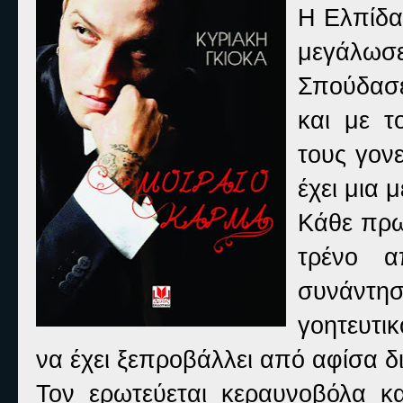
Η Ελπίδα
μεγάλωσ
Σπούδασε
και με τ
τους γονε
έχει μια 
Κάθε πρωί
τρένο α
συνάντησ
γοητευτικ
να έχει ξεπροβάλλει από αφίσα 
Τον ερωτεύεται κεραυνοβόλα κα