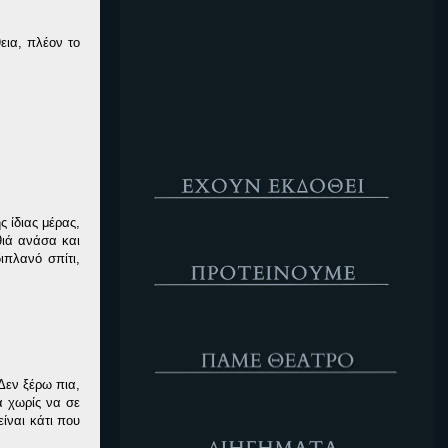
Κενό
εια, πλέον το
Έχουν Εκδοθεί
ς ίδιας μέρας,
Προτέινουμε
θιά ανάσα και
ιπλανό σπίτι,
ΘΕΑΤΡΟ
Δεν ξέρω πια,
α χωρίς να σε
Διηγήματα
ίναι κάτι που