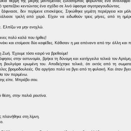
υκιά θέρμη της μικρής μαντεμένιας ξυλόσομπας φορώντας ένα ανάλαφρο
ό τραπεζάκι κεντώντας ένα σχέδιο σε λινό ύφασμα σιγοτραγουδώντας.
ξάφνιασε, δεν περίμενε επισκέψεις. Σηκώθηκε γεμάτη περιέργεια και μόλ
άλιασε τρελή από χαρά. Είχαν να ειδωθούν τρεις μήνες, από τη ημέρ
ε. Ελπίζω να μην ενοχλώ.
κανες πολύ καλά που ήρθες!
νάκι και ετοίμασε δύο καφέδες. Κάθισαν η μια απέναντι από την άλλη και π
 η Ζωή. Έχουμε τόσο καιρό να βρεθούμε!
άφησες στην αστυνομία, βρήκα τη δύναμη και κατήγγειλα τελικά τον Αρτέμη
τη βουλγάρα ερωμένη του.
Αποδείχτηκε τελικά, ότι εκτός από τη σωματ
λες βρομοδουλειές. Θα αργήσει πολύ να βγει από τη φυλακή. Και όταν βγει,
θα τον περιμένω.
της είπε. Μπράβο σου.
 θέση, στην παλιά ρουτίνα.
ς πλανήθηκε στη λίμνη.
ιο.