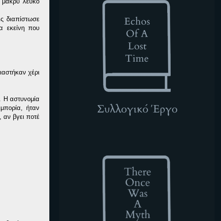
 μακρύ λευκό
ις διαπίστωσε
α εκείνη που
ιαστήκαν χέρι
. Η αστυνομία
εμπορία, ήταν
 αν βγει ποτέ
TOWAM