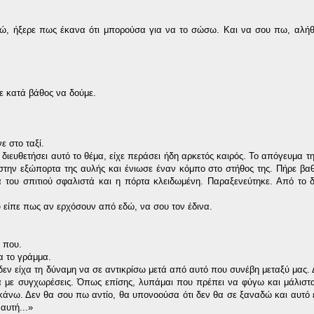
χώ, ήξερε πως έκανα ότι μπορούσα για να το σώσω. Και να σου πω, αλήθ
με κατά βάθος να δούμε.
 στο ταξί.
διευθετήσει αυτό το θέμα, είχε περάσει ήδη αρκετός καιρός. Το απόγευμα τη
 στην εξώπορτα της αυλής και ένιωσε έναν κόμπο στο στήθος της. Πήρε βα
 του σπιτιού σφαλιστά και η πόρτα κλειδωμένη. Παραξενεύτηκε. Από το δ
υ είπε πως αν ερχόσουν από εδώ, να σου τον έδινα.
α που.
α το γράμμα.
εν είχα τη δύναμη να σε αντικρίσω μετά από αυτό που συνέβη μεταξύ μας. 
 θα με συγχωρέσεις. Όπως επίσης, λυπάμαι που πρέπει να φύγω και μάλιστ
 κάνω. Δεν θα σου πω αντίο, θα υπονοούσα ότι δεν θα σε ξαναδώ και αυτό ε
αυτή...»