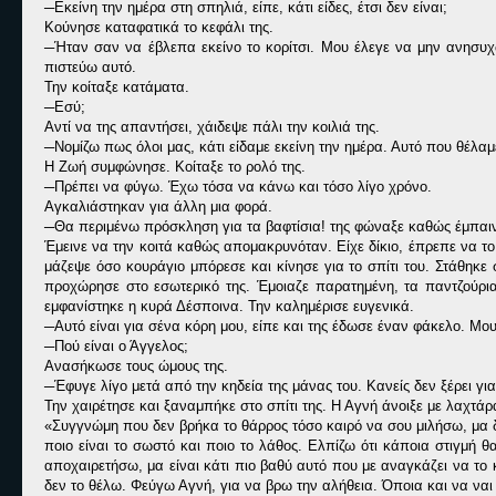
─Εκείνη την ημέρα στη σπηλιά, είπε, κάτι είδες, έτσι δεν είναι;
Κούνησε καταφατικά το κεφάλι της.
─Ήταν σαν να έβλεπα εκείνο το κορίτσι. Μου έλεγε να μην ανησυ
πιστεύω αυτό.
Την κοίταξε κατάματα.
─Εσύ;
Αντί να της απαντήσει, χάιδεψε πάλι την κοιλιά της.
─Νομίζω πως όλοι μας, κάτι είδαμε εκείνη την ημέρα. Αυτό που θέλα
Η Ζωή συμφώνησε. Κοίταξε το ρολό της.
─Πρέπει να φύγω. Έχω τόσα να κάνω και τόσο λίγο χρόνο.
Αγκαλιάστηκαν για άλλη μια φορά.
─Θα περιμένω πρόσκληση για τα βαφτίσια! της φώναξε καθώς έμπαινε
Έμεινε να την κοιτά καθώς απομακρυνόταν. Είχε δίκιο, έπρεπε να το 
μάζεψε όσο κουράγιο μπόρεσε και κίνησε για το σπίτι του. Στάθηκε
προχώρησε στο εσωτερικό της. Έμοιαζε παρατημένη, τα παντζούρια
εμφανίστηκε η κυρά Δέσποινα. Την καλημέρισε ευγενικά.
─Αυτό είναι για σένα κόρη μου, είπε και της έδωσε έναν φάκελο. Μο
─Πού είναι ο Άγγελος;
Ανασήκωσε τους ώμους της.
─Έφυγε λίγο μετά από την κηδεία της μάνας του. Κανείς δεν ξέρει γι
Την χαιρέτησε και ξαναμπήκε στο σπίτι της. Η Αγνή άνοιξε με λαχτάρ
«Συγγνώμη που δεν βρήκα το θάρρος τόσο καιρό να σου μιλήσω, μα δ
ποιο είναι το σωστό και ποιο το λάθος. Ελπίζω ότι κάποια στιγμή
αποχαιρετήσω, μα είναι κάτι πιο βαθύ αυτό που με αναγκάζει να το
δεν το θέλω. Φεύγω Αγνή, για να βρω την αλήθεια. Όποια και να ναι 