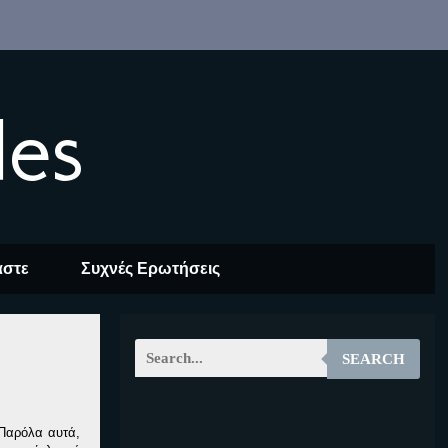
les
αστε
Συχνές Ερωτήσεις
SEARCH
EOALT
 Παρόλα αυτά,