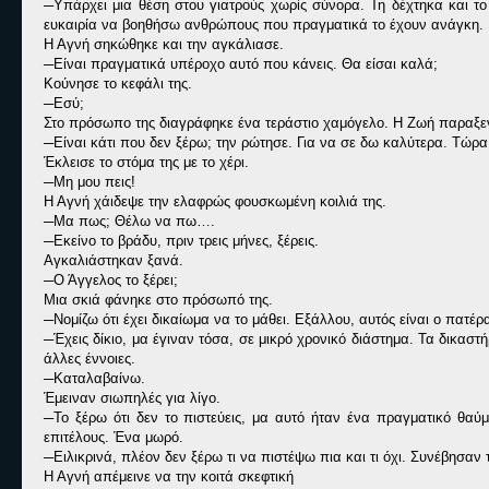
─Υπάρχει μια θέση στου γιατρούς χωρίς σύνορα. Τη δέχτηκα και τ
ευκαιρία να βοηθήσω ανθρώπους που πραγματικά το έχουν ανάγκη.
Η Αγνή σηκώθηκε και την αγκάλιασε.
─Είναι πραγματικά υπέροχο αυτό που κάνεις. Θα είσαι καλά;
Κούνησε το κεφάλι της.
─Εσύ;
Στο πρόσωπο της διαγράφηκε ένα τεράστιο χαμόγελο. Η Ζωή παραξε
─Είναι κάτι που δεν ξέρω; την ρώτησε. Για να σε δω καλύτερα. Τώρ
Έκλεισε το στόμα της με το χέρι.
─Μη μου πεις!
Η Αγνή χάιδεψε την ελαφρώς φουσκωμένη κοιλιά της.
─Μα πως; Θέλω να πω….
─Εκείνο το βράδυ, πριν τρεις μήνες, ξέρεις.
Αγκαλιάστηκαν ξανά.
─Ο Άγγελος το ξέρει;
Μια σκιά φάνηκε στο πρόσωπό της.
─Νομίζω ότι έχει δικαίωμα να το μάθει. Εξάλλου, αυτός είναι ο πατέρ
─Έχεις δίκιο, μα έγιναν τόσα, σε μικρό χρονικό διάστημα. Τα δικασ
άλλες έννοιες.
─Καταλαβαίνω.
Έμειναν σιωπηλές για λίγο.
─Το ξέρω ότι δεν το πιστεύεις, μα αυτό ήταν ένα πραγματικό θ
επιτέλους. Ένα μωρό.
─Ειλικρινά, πλέον δεν ξέρω τι να πιστέψω πια και τι όχι. Συνέβησαν
Η Αγνή απέμεινε να την κοιτά σκεφτική