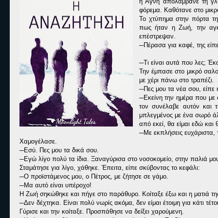
η Αγνή απολάμβανε τη γλ
φόρεμα. Καθότανε στο μικρ
Το χτύπημα στην πόρτα τη 
πως ήταν η Ζωή, την αγκ
επέστρεψαν.
─Πέρασα για καφέ, της είπ
─Τι είναι αυτά που λες; Έ
Την έμπασε στο μικρό σαλο
με χέρι πάνω στο τραπέζι.
─Πες μου τα νέα σου, είπε
─Εκείνη την ημέρα που με 
τον συνέλαβε αυτόν και 
μπλεγμένος με ένα σωρό άλ
από εκεί, θα είμαι εδώ και 
─Με εκπλήσεις ευχάριστα, 
Χαμογέλασε.
─Εσύ. Πες μου τα δικά σου.
─Εγώ λίγο πολύ τα ίδια. Ξαναγύρισα στο νοσοκομείο, στην παλιά μου
Σταμάτησε για λίγο, χάθηκε. Έπειτα, είπε σκύβοντας το κεφάλι:
─Ο προϊστάμενος μου, ο Πέτρος, με ζήτησε σε γάμο.
─Μα αυτό είναι υπέροχο!
Η Ζωή σηκώθηκε και πήγε στο παράθυρο. Κοίταξε έξω και η ματιά τη
─Δεν δέχτηκα. Είναι πολύ νωρίς ακόμα, δεν είμαι έτοιμη για κάτι τέτο
Γύρισε και την κοίταξε. Προσπάθησε να δείξει χαρούμενη.