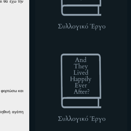
αι θα έχω την
ATLHEA
υ φορτώσω και
ληθινή αγάπη