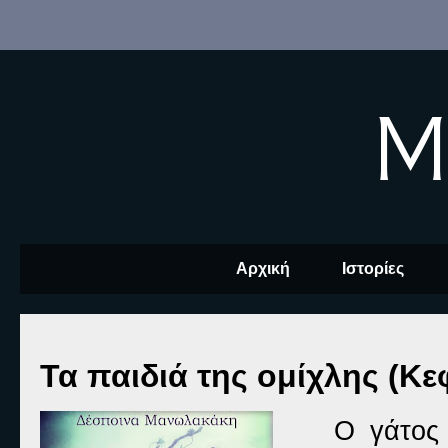
M
Αρχική
Ιστορίες
Τα παιδιά της ομίχλης (Κε
Ο γάτος 