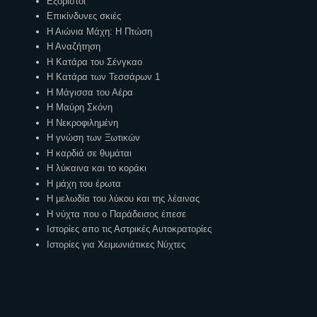
Εξόριστοι
Επικίνδυνες σκιές
Η Αιώνια Μάχη: Η Πτώση
Η Αναζήτηση
Η Κατάρα του Σένγκαο
Η Κατάρα των Τεσσάρων 1
Η Μάγισσα του Αέρα
Η Μαύρη Σκόνη
Η Νεκροφιλημένη
Η γνώση των Ξωτικών
Η καρδιά σε θυμάται
Η λύκαινα και το κοράκι
Η μάχη του έρωτα
Η μελωδία του λύκου και της λέαινας
Η νύχτα που ο Παράδεισος έπεσε
Ιστορίες απο τις Αστρικές Αυτοκρατορίες
Ιστορίες για Χειμωνιάτικες Νύχτες