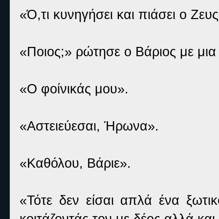
«Ό,τι κυνηγήσει και πιάσει ο Ζευς
«Ποιος;» ρώτησε ο Βάριος με μι
«Ο φοίνικάς μου».
«Αστειεύεσαι, Ήρωνα».
«Καθόλου, Βάριε».
«Τότε δεν είσαι απλά ένα ξωτικ
κοιτάζοντάς τον με δέος αλλά και