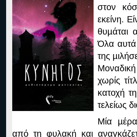
στον κόσ
εκείνη. Ε
θυµάται α
Όλα αυτά
της µιλήσε
Μοναδική 
χωρίς τίτ
κατοχή τη
τελείως δ
Μία µέρα
από τη φυλακή και αναγκάζετ