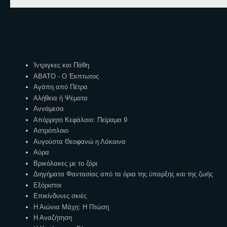
Ετικέτες
Ίντριγκες και Πάθη
ΑΒΑΤΟ - Ο Έκπτωτος
Αγάπη από Πέτρα
Αλήθεια ή Ψέματα
Αννάμεσα
Απόρρητο Κεφάλαιο: Πείραμα 9
Αστρόπλοιο
Αυγούστα Θεοφανώ η Λάκαινα
Αύρα
Βρικόλακες με το ζόρι
Διηγήματα Φαντασίας από τα όρια της ύπαρξης και της ζωής
Εξόριστοι
Επικίνδυνες σκιές
Η Αιώνια Μάχη: Η Πτώση
Η Αναζήτηση