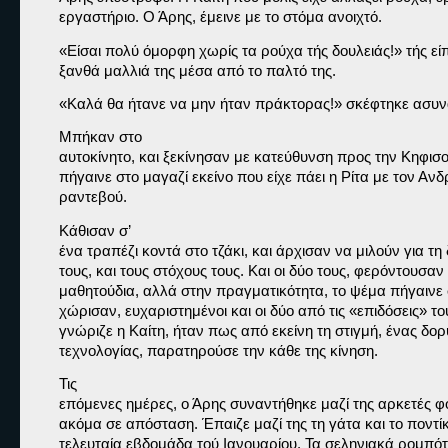
εργαστήριο. Ο Άρης, έμεινε με το στόμα ανοιχτό. 
«Είσαι πολύ όμορφη χωρίς τα ρούχα τής δουλειάς!» 
τής εί
ξανθά μαλλιά της μέσα από το παλτό της.
«Καλά θα ήτανε να μην ήταν πράκτορας!» 
σκέφτηκε ασυν
Μπήκαν στο

αυτοκίνητο, και ξεκίνησαν με κατεύθυνση προς την Κηφισού
πήγαινε στο μαγαζί εκείνο που είχε πάει η Ρίτα με τον Ανδ
ραντεβού.
Κάθισαν σ’

ένα τραπέζι κοντά στο τζάκι, και άρχισαν να μιλούν για τη δ
τους, και τους στόχους τους. Και οι δύο τους, φερόντουσα
μαθητούδια, αλλά στην πραγματικότητα, το ψέμα πήγαινε 
χώρισαν, ευχαριστημένοι και οι δύο από τις «επιδόσεις» το
γνώριζε η Καίτη, ήταν πως από εκείνη τη στιγμή, ένας δο
τεχνολογίας, παρατηρούσε την κάθε της κίνηση.
Τις

επόμενες ημέρες, ο Άρης συναντήθηκε μαζί της αρκετές φο
ακόμα σε απόσταση. Έπαιζε μαζί της τη γάτα και το ποντίκ
τελευταία εβδομάδα τού Ιανουαρίου. Τα σεληνιακά ρομπότ,