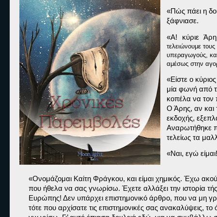
«Πώς πάει η δο
ξάφνιασε.
«Α! κύριε Άρ
τελειώνουμε τους 
υπεραγωγούς, και
αμέσως στην αγο
«Είστε ο κύριος
μία φωνή από τ
κοπέλα να τον 
Ο Άρης, αν και τ
εκδοχής, εξεπλ
Αναρωτήθηκε πό
τελείως τα μαλλ
«Ναι, εγώ είμαι!
«Ονομάζομαι Καίτη Φράγκου, και είμαι χημικός. Έχω ακούσ
που ήθελα να σας γνωρίσω. Έχετε αλλάξει την ιστορία τής 
Ευρώπης! Δεν υπάρχει επιστημονικό άρθρο, που να μη γρά
τότε που αρχίσατε τις επιστημονικές σας ανακαλύψεις, το 