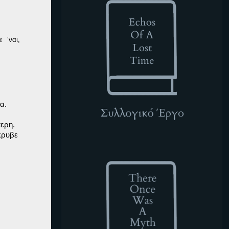
 ‘ναι, 
.

ερη.

ρυβε

TOWAM