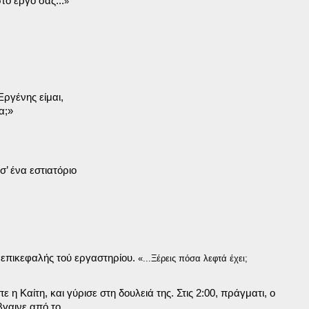
το έργο σας...
»
ργένης είμαι,

α;»
’ ένα εστιατόριο

 επικεφαλής τού εργαστηρίου. 
«...Ξέρεις πόσα λεφτά έχει;

πε η Καίτη, και γύρισε στη δουλειά της. Στις 2:00, πράγματι, ο

γαινε από το
