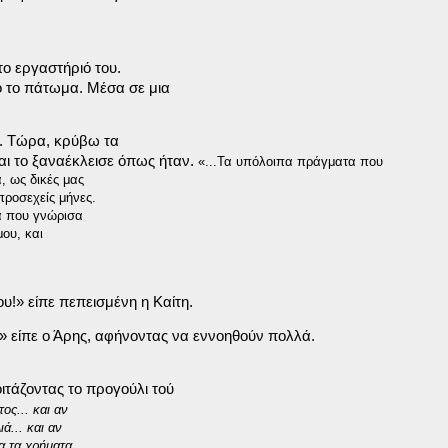
ο εργαστήριό του.

 το πάτωμα. Μέσα σε μια

. Τώρα, κρύβω τα

και το ξαναέκλεισε όπως ήταν. 
«...Τα υπόλοιπα πράγματα που

 ως δικές μας

ροσεχείς μήνες.

ά που γνώρισα

ου, και

υ!» 
είπε πεπεισμένη η Καίτη.
» 
είπε ο Άρης, αφήνοντας να εννοηθούν πολλά.
τάζοντας το προγούλι τού

ς... και αν

... και αν

α τα χρήματα
