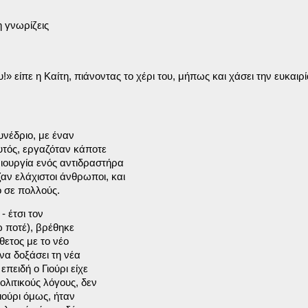
 γνωρίζεις

υ!» 
νέδριο, με έναν

τός, εργαζόταν κάποτε

ουργία ενός αντιδραστήρα

ν ελάχιστοι άνθρωποι, και

 σε πολλούς.
 έτσι τον

ποτέ), βρέθηκε

ετος με το νέο

α δοξάσει τη νέα

ειδή ο Γιούρι είχε

λιτικούς λόγους, δεν

ούρι όμως, ήταν
