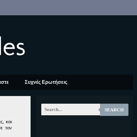
les
αστε
Συχνές Ερωτήσεις
SEARCH
ς, και
ε τον
EOALT