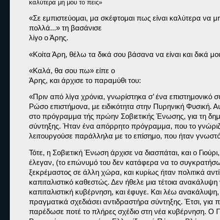
καλύτερα μη μου το πεις»
«Σε εμπιστεύομαι, μα σκέφτομαι πως είναι καλύτερα να μη
πολλά...» 
τη βασάνισε

λίγο ο Άρης.
«Κοίτα Άρη, θέλω τα δικά σου βάσανα να είναι και δικά μο
«Καλά, θα σου πω» 
είπε ο

Άρης, και άρχισε το παραμύθι του:
«Πριν από λίγα χρόνια, γνωρίστηκα σ’ ένα επιστημονικό συ
Ρώσο επιστήμονα, με ειδικότητα στην Πυρηνική Φυσική. Αυ
στο πρόγραμμα τής πρώην Σοβιετικής Ένωσης, για τη δημι
σύντηξης. Ήταν ένα απόρρητο πρόγραμμα, που το γνώριζα
λειτουργούσε παράλληλα με το επίσημο, που ήταν γνωστό
Τότε, η Σοβιετική Ένωση άρχισε να διασπάται, και ο Γιούρι, -
έλεγαν, (το επώνυμό του δεν κατάφερα να το συγκρατήσω 
ξεκρέμαστος σε άλλη χώρα, και κυρίως ήταν πολιτικά αντίθ
καπιταλιστικό καθεστώς. Δεν ήθελε μια τέτοια ανακάλυψη ν
καπιταλιστική κυβέρνηση, και έφυγε. Και λέω ανακάλυψη, επ
πραγματικά σχεδιάσει αντιδραστήρα σύντηξης. Έτσι, για πο
παρέδωσε ποτέ το πλήρες σχέδιο στη νέα κυβέρνηση. Ο Γι