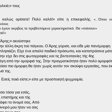
υλειά;» 
τους

η καλώς ορίσατε! Πολύ καλά!» 
είπε η επικεφαλής. 
«...Όπου να
νέους

 έχουν ακριβώς τα προβλεπόμενα χαρακτηριστικά. Θα «πιάσουν»

ρά!»
 Άρης;» 
ακούστηκε

ην άλλη άκρη τού πάγκου. Ο Άρης γύρισε, και είδε μία πανέμορφη

πλησιάζει. Είχε ένα απαλό παιδικό πρόσωπο, και καταπράσινα μάτια
ην είχε δει στις φωτογραφίες και τις βιντεοταινίες τής 4ης

άγη από την ομορφιά της. Στην πραγματικότητα ήταν πολύ ομορφότ
σο πιο όμορφη θα ήταν χωρίς αυτόν τον σκούφο εργασίας, που έκ
ιά της.
 Εσείς ποιά είστε;» 
είπε με προσποιητή ψυχραιμία. 
ει τόσα για εσάς,

επιστήμης και τής

φει το όνομά σας. Από

όνειρό μου ήταν να σας
