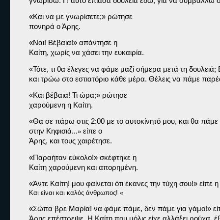
γνωρίσω. Γι’ αυτό έπιασα δουλειά εδώ, για να συμβάλλω σ
«Και να με γνωρίσετε;» 
ρώτησε

πονηρά ο Άρης.
«Ναι! Βέβαια!» 
απάντησε η

Καίτη, χωρίς να χάσει την ευκαιρία.
«Τότε, τι θα έλεγες να φάμε μαζί σήμερα μετά τη δουλειά; Ε
και τρώω στο εστιατόριο κάθε μέρα. Θέλεις να πάμε παρέ
«Και βέβαια! Τι ώρα;» 
ρώτησε

χαρούμενη η Καίτη.
«Θα σε πάρω στις 2:00 με το αυτοκίνητό μου, και θα πάμε σ
στην Κηφισιά...
 είπε ο

»
Άρης, και τους χαιρέτησε.
«Παραήταν εύκολο!» 
σκέφτηκε η

Καίτη χαρούμενη και απορημένη.
«Άντε Καίτη! μου φαίνεται ότι έκανες την τύχη σου!» 
είπε η
Και είναι και καλός άνθρωπος! «
«Σώπα βρε Μαρία! να φάμε πάμε, δεν πάμε για γάμο!» 
εί
Άρης επέστρεψε. Η Καίτη που μόλις είχε αλλάξει ρούχα, έβ