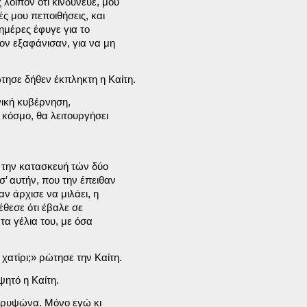
οιπόν ότι κινδύνευε, μου

ς μου πεποιθήσεις, και

μέρες έφυγε για το

ον εξαφάνισαν, για να μη

τησε δήθεν έκπληκτη η Καίτη.
ική κυβέρνηση,

κόσμο, θα λειτουργήσει

 την κατασκευή τών δύο

’ αυτήν, που την έπειθαν

ν άρχισε να μιλάει, η

θεσε ότι έβαλε σε

α γέλια του, με όσα

χατίρι;» 
ρώτησε την Καίτη.
ψητό η Καίτη.
κρυψώνα. Μόνο εγώ κι
