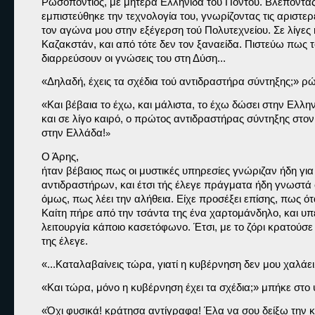
Ρωσοπόντιος, με μητέρα Ελληνίδα τού Πόντου. Βλέποντας λ
εμπιστεύθηκε την τεχνολογία του, γνωρίζοντας τις αριστερέ
τον αγώνα μου στην εξέγερση τού Πολυτεχνείου. Σε λίγες η
Καζακστάν, και από τότε δεν τον ξαναείδα. Πιστεύω πως τ
διαρρεύσουν οι γνώσεις του στη Δύση...
«Δηλαδή, έχεις τα σχέδια τού αντιδραστήρα σύντηξης;» 
ρώ
«Και βέβαια το έχω, και μάλιστα, το έχω δώσει στην Ελλην
και σε λίγο καιρό, ο πρώτος αντιδραστήρας σύντηξης στον 
στην Ελλάδα!
»
Ο Άρης,

ήταν βέβαιος πως οι μυστικές υπηρεσίες γνώριζαν ήδη για
αντιδραστήρων, και έτσι τής έλεγε πράγματα ήδη γνωστά σ
όμως, πως λέει την αλήθεια. Είχε προσέξει επίσης, πως ότα
Καίτη πήρε από την τσάντα της ένα χαρτομάνδηλο, και υπέ
λειτουργία κάποιο κασετόφωνο. Έτσι, με το ζόρι κρατούσε τ
της έλεγε. 
«...Καταλαβαίνεις τώρα, γιατί η κυβέρνηση δεν μου χαλάει 
«Και τώρα, μόνο η κυβέρνηση έχει τα σχέδια;» 
μπήκε στο 
«Όχι φυσικά! κράτησα αντίγραφα! Έλα να σου δείξω την 