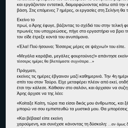
και εργάζονταν εντατικά, διαμορφώνοντας κάτω από την ε
βάση. Στις επόμενες 7 ημέρες, οι εργασίες στη Σελήνη θα 
Εκείνο το

πρωί, ο Άρης έφυγε, βάζοντας το σχέδιό του στην τελική φά
πρωινές του υποχρεώσεις, πήγε στο εργαστήριο να βρει την
τον είδε έτρεξε κοντά του ανυπόμονα.
«Έλα! Πού ήσουνα; Τέσσερις μέρες σε ψάχνω!» 
του είπε.
«Μεγάλα καράβια, μεγάλες φουρτούνες!» 
απάντησε εκείν
τέσσερις ημέρες θα βλεπόμαστε συχνότερα...»
Πράγματι,

εκείνες τις ημέρες έβγαιναν μαζί καθημερινά. Την 4η ημέρα
σπίτι του στον Ταύρο. Είχε μεταφέρει πλέον από εκεί, οτιδή
έτσι την κάλεσε. Κάθισαν στο σαλόνι, και άρχισαν να συζητ
Άρης άρχισε να της λέει:
«Κοίταξε Καίτη, τώρα πια είσαι δικός μου άνθρωπος, και 
μπορώ να σου εμπιστευθώ τα μυστικά μου. Θα μπορέσεις 
«Και βέβαια! 
είπε εκείνη

χαρούμενη, και συνέχισε κάνοντας τη δύσκολη: 
...αν όμως δ