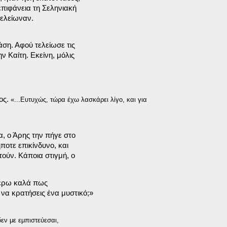
πιφάνεια τη Σεληνιακή

τελείωναν.
ση. Αφού τελείωσε τις

 Καίτη. Εκείνη, μόλις

ος.
 «...Ευτυχώς, τώρα έχω λασκάρει λίγο, και για

, ο Άρης την πήγε στο

ποτε επικίνδυνο, και

ούν. Κάποια στιγμή, ο

ξέρω καλά πως

να κρατήσεις ένα μυστικό;»
εν με εμπιστεύεσαι,
