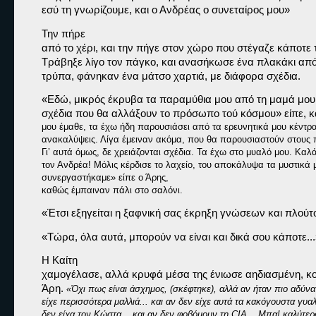
εσύ τη γνωρίζουμε, και ο Ανδρέας ο συνεταίρος μου»
Την πήρε

από το χέρι, και την πήγε στον χώρο που στέγαζε κάποτε τ
Τράβηξε λίγο τον πάγκο, και ανασήκωσε ένα πλακάκι από
τρύπα, φάνηκαν ένα μάτσο χαρτιά, με διάφορα σχέδια. 
«Εδώ, μικρός έκρυβα τα παραμύθια μου από τη μαμά μου
σχέδια που θα αλλάξουν το πρόσωπο τού κόσμου» 
είπε, 
μου έμαθε, τα έχω ήδη παρουσιάσει από τα ερευνητικά μου κέντρα,
ανακαλύψεις. Λίγα έμειναν ακόμα, που θα παρουσιαστούν στους π
Γι’ αυτά όμως, δε χρειάζονται σχέδια. Τα έχω στο μυαλό μου. Καλ
τον Ανδρέα! Μόλις κέρδισε το λαχείο, του αποκάλυψα τα μυστικά μ
συνεργαστήκαμε» είπε ο Άρης,

καθώς έμπαιναν πάλι στο σαλόνι.
«Έτσι εξηγείται η ξαφνική σας έκρηξη γνώσεων και πλούτο
«Τώρα, όλα αυτά, μπορούν να είναι και δικά σου κάποτε...
Η Καίτη

χαμογέλασε, αλλά κρυφά μέσα της ένιωσε αηδιασμένη, κοι
Άρη. 
«Όχι πως είναι άσχημος, (σκέφτηκε), αλλά αν ήταν πιο αδύνατο
είχε περισσότερα μαλλιά... και αν δεν είχε αυτά τα κακόγουστα γυαλιά
δεν είχα τον Κώστα... και αν δεν φοβόμουν τη CIA... Μπα! καλύτερ