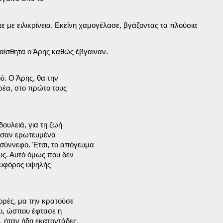
πε με ειλικρίνεια. Εκείνη χαμογέλασε, βγάζοντας τα πλούσια

αίσθητα ο Άρης καθώς έβγαιναν.
. Ο Άρης, θα την

ρέα, στο πρώτο τους

ουλειά, για τη ζωή

ν σαν ερωτευμένα

σύννεφο. Έτσι, το απόγευμα

υς. Αυτό όμως που δεν

ρυφόρος υψηλής

ρές, μα την κρατούσε

ι, ώσπου έφτασε η

 ήταν ήδη εκατοντάδες,
