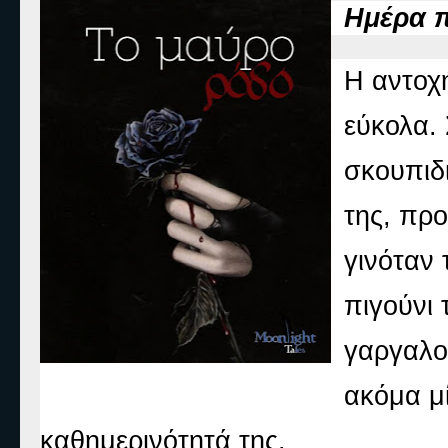
Ημέρα 
Η αντοχή
εύκολα.
σκουπιδ
της, πρ
γινόταν 
πιγούνι 
γαργαλο
ακόμα μ
καθημερ
ινότητά της.