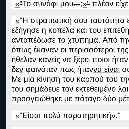
«
"
Το συνάφι μου
...
;
»
"
πλέον είχε 
«
"
Η στρατιωτική σου ταυτότητα
εξήγησε η κοπέλα και του επιτέθ
ανταπέδωσε το χτύπημα. Από την 
όπως έκαναν οι περισσότεροι της
ήθελαν κανείς να ξέρει ποιοι ήταν 
δε
ν
φαινόταν
πως ήταν
να είναι
σα
Με μία κίνηση του καρπού του την
του σημάδευε τον εκτεθειμένο λαι
προσγειώθηκε με πάταγο δύο μέτ
«
"
Είσαι πολύ παρατηρητική
».
"