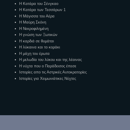
Η Κατάρα του Σένγκαο
Η Κατάρα των Τεσσάρων 1
Η Μάγισσα του Αέρα
Η Μαύρη Σκόνη
Η Νεκροφιλημένη
Η γνώση των Ξωτικών
Η καρδιά σε θυμάται
Η λύκαινα και το κοράκι
Η μάχη του έρωτα
Η μελωδία του λύκου και της λέαινας
Η νύχτα που ο Παράδεισος έπεσε
Ιστορίες απο τις Αστρικές Αυτοκρατορίες
Ιστορίες για Χειμωνιάτικες Νύχτες