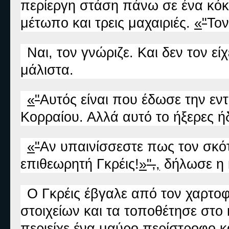
περίεργη στάση πάνω σε ένα κόκκι
μέτωπο και τρεις μαχαιριές.
«
"
Τον
Ναι, τον γνώριζε. Και δεν τον εί
μάλιστα.
«
"
Αυτός είναι που έδωσε την εν
Κορραίου. Αλλά αυτό το ήξερες ή
«
"
Αν υπαινίσσεστε πως τον σκότ
επιθεωρητή Γκρέις!
»
",
,
δήλωσε η 
Ο Γκρέις έβγαλε από τον χαρτο
στοιχείων και τα τοποθέτησε στο 
περιείχε ένα μαύρο περίστροφο κα