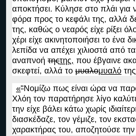
αποκτήσει. Κύλησε στο πλάι για 
φόρα προς το κεφάλι της, αλλά 
της, καθώς ο νεαρός είχε ρίξει ό
χέρι είχε ακινητοποιήσει το ένα δ
λεπίδα να απέχει χιλιοστά από τ
αναπνοή
της
της
,
που έβγαινε ακ
σκεφτεί, αλλά το
μυαλο
μυαλό
της
«
"
Νομίζω πως είναι ώρα να παρ
Χλόη τον παρατήρησε λίγο καλύτ
την είχε βάλει κάτω χωρίς ιδιαίτ
διασκέδαζε, τον γέμιζε, τον εκστα
χαρακτήρας του, αποζητούσε την