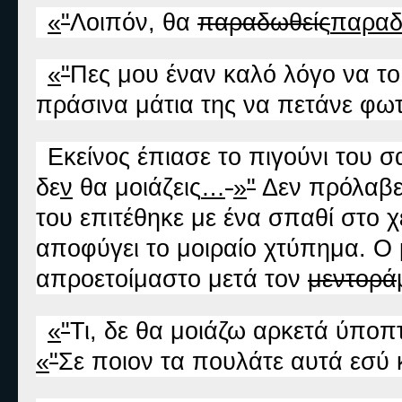
«
"
Λοιπόν, θα
παραδωθείς
παραδ
«
"
Πες μου έναν καλό λόγο να τ
πράσινα μάτια της να πετάνε φωτ
Εκείνος έπιασε το πιγούνι του σ
δε
ν
θα μοιάζεις
…
-
»
"
Δεν πρόλαβε 
του επιτέθηκε με ένα σπαθί στο 
αποφύγει το μοιραίο χτύπημα. Ο 
απροετοίμαστο μετά τον
μεντορά
«
"
Τι, δε θα μοιάζω αρκετά ύποπ
«
"
Σε ποιον τα πουλάτε αυτά εσύ 