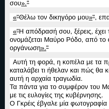
σου
»
.
"
«
"
Θέλω τον δικηγόρο μου
»
"
, επ
«
"
Η απόδρασή σου, ξέρεις, έχει 
ονομάζεται Μαύρο Ρόδο, από το ο
οργάνωση
»
.
"
Αυτή τη φορά
,
η κοπέλα με τα π
καταλάβει τι ήθελαν και πώς θα 
αυτή η αρχαία τραγωδία.
Τα πάντα για το συμφέρον του 
με τις ευλογίες της κυβέρνησης.
Ο Γκρέις έβγαλε μία φωτογραφία