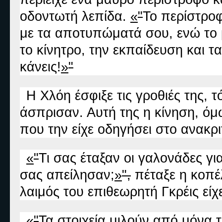
οδοντωτή λεπίδα.
«
"
Το περίστροφ
με τα αποτυπώματά σου, ενώ το μ
το κίνητρο, την εκπαίδευση και τ
κάνεις!
»
"
Η Χλόη έσφιξε τις γροθιές της,
άσπρισαν. Αυτή της η κίνηση, όμ
που την είχε οδηγήσει στο ανακρι
«
"
Τι σας έταξαν οι γαλονάδες γ
σας απείλησαν;
»
",
πέταξε η κοπέ
λαιμός του επιθεωρητή Γκρέις είχ
«
"
Τα στοιχεία μιλούν από μόνα 