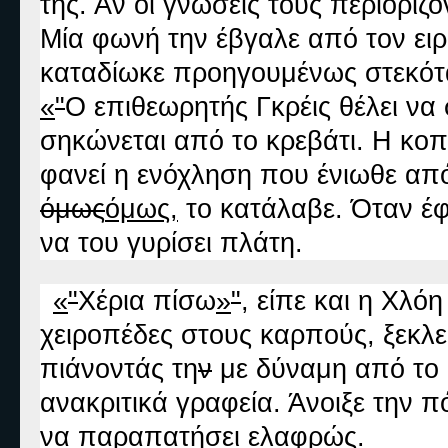
της. Αν οι γνώσεις τους περιορίζ
Μία φωνή την έβγαλε από τον ει
καταδίωκε προηγουμένως στεκότ
«
"
Ο επιθεωρητής Γκρέις θέλει να 
σηκώνεται από το κρεβάτι. Η κο
φανεί η ενόχληση που ένιωθε από
όμως
όμως
,
το κατάλαβε. Όταν έφ
να του γυρίσει πλάτη.
«
"
Χέρια πίσω
»
"
, είπε και η Χλό
χειροπέδες στους καρπούς, ξεκλεί
πιάνοντάς τη
ν
με δύναμη από το 
ανακριτικά γραφεία. Άνοιξε την 
να παραπατήσει ελαφρώς.