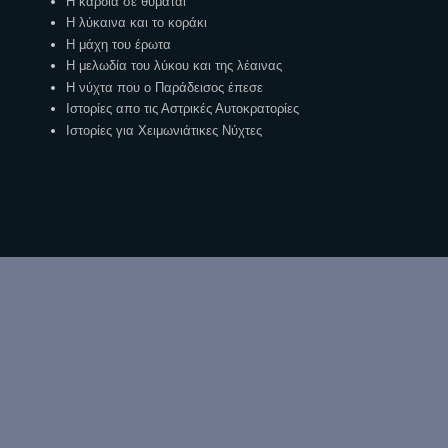
Η καρδιά σε θυμάται
Η λύκαινα και το κοράκι
Η μάχη του έρωτα
Η μελωδία του λύκου και της λέαινας
Η νύχτα που ο Παράδεισος έπεσε
Ιστορίες απο τις Αστρικές Αυτοκρατορίες
Ιστορίες για Χειμωνιάτικες Νύχτες