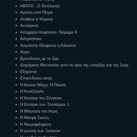
ΑΒΑΤΟ - Ο Έκπτωτος
Αγάπη από Πέτρα
Αλήθεια ή Ψέματα
Αννάμεσα
Απόρρητο Κεφάλαιο: Πείραμα 9
Αστρόπλοιο
Αυγούστα Θεοφανώ η Λάκαινα
Αύρα
Βρικόλακες με το ζόρι
Διηγήματα Φαντασίας από τα όρια της ύπαρξης και της ζωής
Εξόριστοι
Επικίνδυνες σκιές
Η Αιώνια Μάχη: Η Πτώση
Η Αναζήτηση
Η Κατάρα του Σένγκαο
Η Κατάρα των Τεσσάρων 1
Η Μάγισσα του Αέρα
Η Μαύρη Σκόνη
Η Νεκροφιλημένη
Η γνώση των Ξωτικών