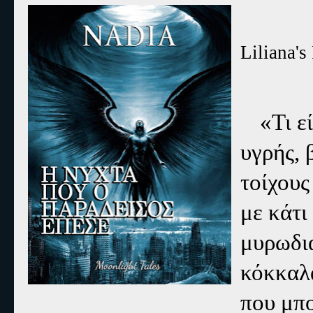
Liliana'
«Τι ε
υγρής, 
τοίχου
με κάτι
μυρωδι
κόκκαλ
που μπο