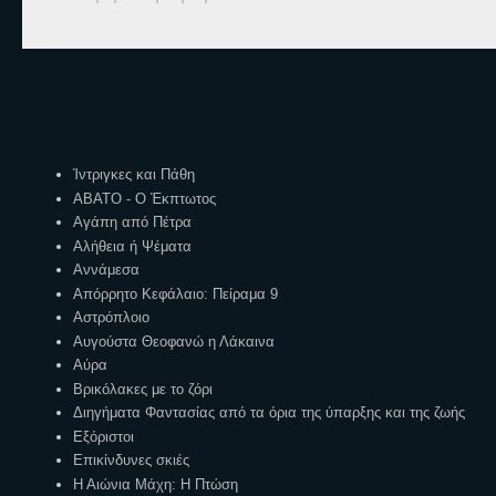
Ετικέτες
Ίντριγκες και Πάθη
ΑΒΑΤΟ - Ο Έκπτωτος
Αγάπη από Πέτρα
Αλήθεια ή Ψέματα
Αννάμεσα
Απόρρητο Κεφάλαιο: Πείραμα 9
Αστρόπλοιο
Αυγούστα Θεοφανώ η Λάκαινα
Αύρα
Βρικόλακες με το ζόρι
Διηγήματα Φαντασίας από τα όρια της ύπαρξης και της ζωής
Εξόριστοι
Επικίνδυνες σκιές
Η Αιώνια Μάχη: Η Πτώση