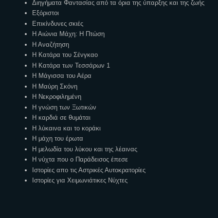
Διηγήματα Φαντασίας από τα όρια της ύπαρξης και της ζωής
Εξόριστοι
Επικίνδυνες σκιές
Η Αιώνια Μάχη: Η Πτώση
Η Αναζήτηση
Η Κατάρα του Σένγκαο
Η Κατάρα των Τεσσάρων 1
Η Μάγισσα του Αέρα
Η Μαύρη Σκόνη
Η Νεκροφιλημένη
Η γνώση των Ξωτικών
Η καρδιά σε θυμάται
Η λύκαινα και το κοράκι
Η μάχη του έρωτα
Η μελωδία του λύκου και της λέαινας
Η νύχτα που ο Παράδεισος έπεσε
Ιστορίες απο τις Αστρικές Αυτοκρατορίες
Ιστορίες για Χειμωνιάτικες Νύχτες