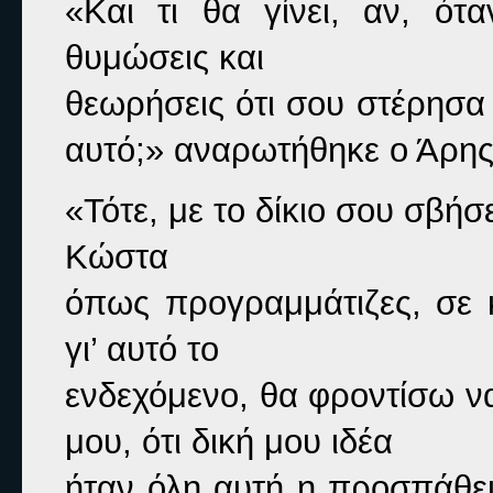
«Και τι θα γίνει, αν, ότ
θυμώσεις και

θεωρήσεις ότι σου στέρησα 4
αυτό;» 
αναρωτήθηκε ο Άρης
«Τότε, με το δίκιο σου σβήσε
Κώστα

όπως προγραμμάτιζες, σε κ
γι’ αυτό το

ενδεχόμενο, θα φροντίσω 
μου, ότι δική μου ιδέα

ήταν όλη αυτή η προσπάθεια