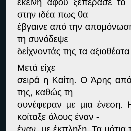
εκείνη αφού ξεπέρασε το 
στην ιδέα πως θα

έβγαινε από την απομόνωσή 
τη συνόδεψε

δείχνοντάς της τα αξιοθέατα
Μετά είχε

σειρά η Καίτη. Ο Άρης από
της, καθώς τη

συνέφεραν με μια ένεση. Η 
κοίταξε όλους έναν -

έναν, με έκπληξη. Τα μάτια