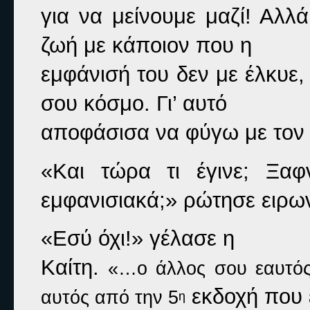
για να μείνουμε μαζί! Αλλ
ζωή με κάποιον που η

εμφάνισή του δεν με έλκυε,
σου κόσμο. Γι’ αυτό

αποφάσισα να φύγω με τον Κ
«Και τώρα τι έγινε; Ξαφ
εμφανισιακά;» 
ρώτησε ειρων
«Εσύ όχι!» 
γέλασε η

Καίτη. 
«…ο άλλος σου εαυτός
 εκδοχή που 
αυτός από την 5
η