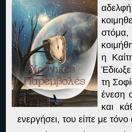
αδελφ
κοιμηθε
στόμα,
κοιμήθη
η Καίτ
Έδιωξε
τη Σοφί
ένεση 
και κά
ενεργήσει, του είπε με τόνο