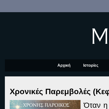
M
Αρχική
Ιστορίες
Χρονικές Παρεμβολές (Κε
Όταν η 