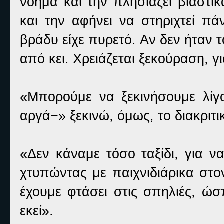
νόημα και την πλησιάζει βιαστι
και την αφήνει να στηριχτεί πά
βράδυ είχε πυρετό. Αν δεν ήταν 
από κει. Χρειάζεται ξεκούραση, γ
«Μπορούμε να ξεκινήσουμε λίγο
αργά−» ξεκινώ, όμως, το διακριτι
«Δεν κάναμε τόσο ταξίδι, για ν
χτυπώντας με παιχνιδιάρικα στ
έχουμε φτάσει στις σπηλιές, ώ
εκεί».