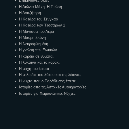
Επικίνδυνες σκιές
Η Αιώνια Μάχη: Η Πτώση
Η Αναζήτηση
Η Κατάρα του Σένγκαο
Η Κατάρα των Τεσσάρων 1
Η Μάγισσα του Αέρα
Η Μαύρη Σκόνη
Η Νεκροφιλημένη
Η γνώση των Ξωτικών
Η καρδιά σε θυμάται
Η λύκαινα και το κοράκι
Η μάχη του έρωτα
Η μελωδία του λύκου και της λέαινας
Η νύχτα που ο Παράδεισος έπεσε
Ιστορίες απο τις Αστρικές Αυτοκρατορίες
Ιστορίες για Χειμωνιάτικες Νύχτες