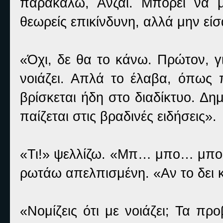
παρακαλώ, Ανζαι. Μπορεί να μ
θεωρείς επικίνδυνη, αλλά μην εί
«Όχι, δε θα το κάνω. Πρώτον, γι
νοιάζει. Απλά το έλαβα, όπως π
βρίσκεται ήδη στο διαδίκτυο. Δ
παίζεται στις βραδινές ειδήσεις».
«Τι!» ψελλίζω. «Μπ… μπο… μπορε
ρωτάω απελπισμένη. «Αν το δει
«Νομίζεις ότι με νοιάζει; Τα πρ