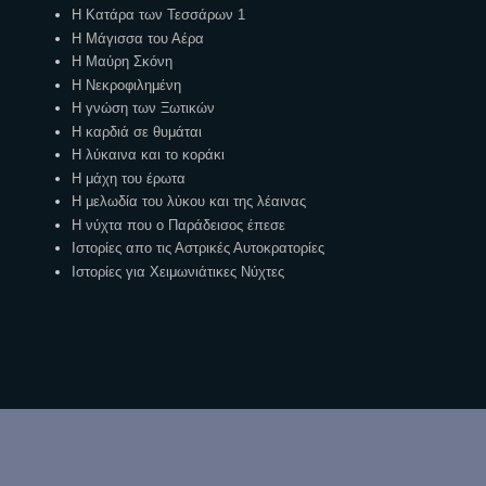
Η Κατάρα των Τεσσάρων 1
Η Μάγισσα του Αέρα
Η Μαύρη Σκόνη
Η Νεκροφιλημένη
Η γνώση των Ξωτικών
Η καρδιά σε θυμάται
Η λύκαινα και το κοράκι
Η μάχη του έρωτα
Η μελωδία του λύκου και της λέαινας
Η νύχτα που ο Παράδεισος έπεσε
Ιστορίες απο τις Αστρικές Αυτοκρατορίες
Ιστορίες για Χειμωνιάτικες Νύχτες