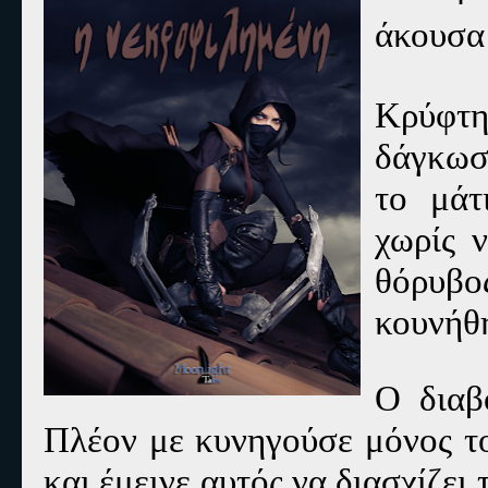
άκουσα 
Κρύφτη
δάγκωσα
το μάτ
χωρίς 
θόρυβ
κουνήθ
Ο διαβ
Πλέον με κυνηγούσε μόνος το
και έμεινε αυτός να διασχίζει