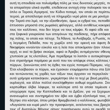
αυτή τη σπουδαία και πολυάριθμη πόλη με τους δυνατούς μαχητές, π
τα απαραίτητα υλικά αγαθά, επεδείκνυε αντοχή στην πολιορκία του 
όπλο οι Ταρσείς Αγαρηνοί, τον Κύδνο ποταμό, τον οποίο σε περίπτ
τειχιού, με αποτέλεσμα αυτή να πλημυρίζει νερό μέσα σε μια μονά
την Ταρσό στο λιμό, να την εξασθενήσει, όμως οι εχθροί του, πεποιθ
έπτυσσαν μπροστά στις ρωμαϊκές φάλαγγες, αλλά αντιθέτως κοκορεύο
τους τον καλλίνικο, που δεν ίσχυε να τους κάμψει. Κι αφού είδε κα
στα ξαφνικά γιουρούσια των απογόνων της παιδίσκης, πήρε απόφαση
της πόλης, το οποίο και πέτυχε. Τα Άδανα, τα Ανάβαρζα, η Ρωσός, πέ
η λεγομένη Πεδιάδα, που τη χωρίζει από την ορεινή και άφυτη δ
Νικηφόρου κινούνταν εύκολα και η λεία που αποκόμισαν ήταν πλουσ
αρχή, κι εκεί τα βρήκε σκούρα, αφού οι Άραβες αντιμάχονταν σθενα
χτυπούσε με τις ελεπόλεις. Άμα περιέδραμε το λοιπόν ο αυτοκράτορας
ένα στρατήγημα παρόμοιο με αυτό που του απέφερε στους κόλπους 
πύργων, ξεκινώντας από τις όχθες του εγγύς ποταμού Πύραμου, νύχτ
Έτσι κλούβιασαν οι πύργοι, και έχασκαν ετοιμόρροποι πάνω στα ξύλ
και τεντώνοντας τις χορδές των τόξων τους άρχισαν να περιγελούν 
αυτά γρήγορα κατακάηκαν, γκρεμίστηκε όλο το τειχί με βουή μεγάλη
ουρλιαχτά, και άλλοι πολλοί συνελήφθησαν αυθωρί αιχμάλωτοι. Στο
καρπώθηκε όλβια λάφυρα, τα καλύτερα από τα οποία ταμίευσε σ
υποχώρησε προς την Καππαδοκία και το Δρίζιον, για να ξεχειμωνι
ανανεωμένο και συντηρημένο τον άβιο και έμβιο εξοπλισμό τους, σ
δέχτηκε στο κάστρο, όπου μπήκε θριαμβευτικά ο καλλίνικος, φωτοβό
«Αυγούστα και κυρά μου!» την προσφώνησε, εκτείνοντας τους βραχίον
τους εξ Ανατολών Μάγους οίτινες προσήνεγκαν αυτώ τα ακριβά το