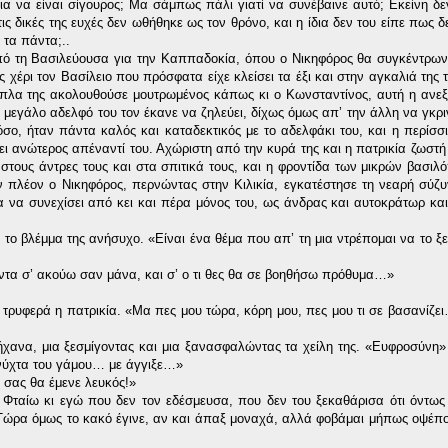
για να είναι σίγουρος; Μα σάμπως πάλι γιατί να συνέβαινε αυτό; Εκείνη δε
ις δικές της ευχές δεν ωθήθηκε ως τον θρόνο, και η ίδια δεν του είπε πως 
 τα πάντα;..
από τη Βασιλεύουσα για την Καππαδοκία, όπου ο Νικηφόρος θα συγκέντρω
 χέρι τον Βασίλειο που πρόσφατα είχε κλείσει τα έξι και στην αγκαλιά της 
Δίπλα της ακολουθούσε μουτρωμένος κάπως κι ο Κωνσταντίνος, αυτή η ανεξ
 μεγάλο αδελφό του τον έκανε να ζηλεύει, δίχως όμως απ’ την άλλη να γκριν
όσο, ήταν πάντα καλός και καταδεκτικός με το αδελφάκι του, και η περίσ
θει ανώτερος απέναντί του. Αχώριστη από την κυρά της και η πατρικία ζωστ
 στους άντρες τους και στα σπιτικά τους, και η φροντίδα των μικρών βασιλ
ταν πλέον ο Νικηφόρος, περνώντας στην Κιλικία, εγκατέστησε τη νεαρή σύζυ
για να συνεχίσει από κει και πέρα μόνος του, ως άνδρας και αυτοκράτωρ κα
ν το βλέμμα της ανήσυχο. «Είναι ένα θέμα που απ’ τη μια ντρέπομαι να το ξ
πάντα σ’ ακούω σαν μάνα, και σ’ ο τι θες θα σε βοηθήσω πρόθυμα…»
ε τρυφερά η πατρικία. «Μα πες μου τώρα, κόρη μου, πες μου τι σε βασανίζε
μήχανα, μια ξεσμίγοντας και μια ξανασφαλώντας τα χείλη της. «Ευφροσύνη» 
 νύχτα του γάμου… με άγγιξε…»
 σας θα έμενε λευκός!»
 Φταίω κι εγώ που δεν τον εδέσμευσα, που δεν του ξεκαθάρισα ότι όντως
! Τώρα όμως το κακό έγινε, αν και άπαξ μοναχά, αλλά φοβάμαι μήπως οψέπο