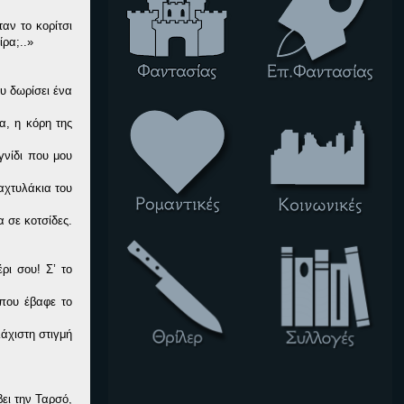
αν το κορίτσι
ρα;..»
υ δωρίσει ένα
α, η κόρη της
γνίδι που μου
αχτυλάκια του
α σε κοτσίδες.
ρι σου! Σ’ το
που έβαφε το
άχιστη στιγμή
ει την Ταρσό,