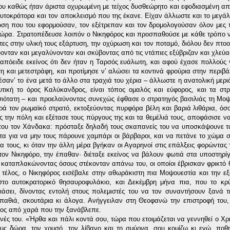
ου καθώς ήταν άριστα οχυρωμένη με τείχος δυσθεώρητο και εφοδιασμένη απ
αυτοκράτορα και τον αποκλεισμό που της έκανε. Είχαν άλλωστε και το μεγάλ
ωση που του εφορμούσαν, τον εξέτρεπαν και τον δρομολογούσαν όλον μες 
χα ώρα. Στρατοπέδευσε λοιπόν ο Νικηφόρος και προσπαθούσε με κάθε τρόπο
ότες στην υλική τους εξάρτυση, την οχύρωση και τον ποταμό, διόλου δεν πτο
νταν και μεγαλύνονταν και σκύβοντας από τις ντάπιες εξύβριζαν και χλεύα
ι απόειδε εκείνος ότι δεν ήταν η Ταρσός ευάλωτη, και αφού έχασε πολλούς 
 και μετεστράφη, και προτίμησε ν’ αλώσει τα κοντινά φρούρια στην περιβ
σαν’ το ένα μετά το άλλο στα τραχιά του χέρια – άλλωστε η ανατολική μεριά
υτική το όρος Καλύκανδρος, είναι τόπος ομαλός και εύφορος, και τα στ
ιότατη – και προελαύνοντας συνεχώς έφθασε ο στρατηγός βασιλιάς τη Μοψ
ρά τον ρωμαϊκό στρατό, εκτοξεύοντας πυρφόρα βέλη και βαριά λιθάρια, όσ
 την πόλη και εξέτασε τους πύργους της και τα θεμέλιά τους, αποφάσισε να 
του τον Χάνδακα: πρόσταξε δηλαδή τους σκαπανείς του να υποσκάψουνε τ
α για να μην τους πάρουνε χαμπάρι οι βάρβαροι, και να πετάνε το χώμα σ
α τους, κι όταν την άλλη μέρα βγήκαν οι Αγαρηνοί στις επάλξεις φορώντας 
τον Νικηφόρο, την έπαθαν· διέταξε εκείνος να βάλουν φωτιά στα υποστηρίγ
, καταπλακώνοντας όσους στέκονταν απάνω του, οι οποίοι έβρισκαν φρικτό 
 τέλος, ο Νικηφόρος εισέβαλε στην αθωράκιστη πια Μοψουεστία και την ε
το αυτοκρατορικό θησαυροφυλάκιο, και Δεκέμβρη μήνα πια, που το κρ
άσει, δίνοντας εντολή στους πολεμιστές του να τον συναντήσουν ξανά τ
παθιά, σκουτάρια κι άλογα. Ανήγγειλαν στη Θεοφανώ την επιστροφή του, 
λος από χαρά που την ξανάβλεπε.
ές του. «Ήρθα και πάλι κοντά σου, τώρα που ετοιμάζεται να γεννηθεί ο Χρι
υς δώρα, τον χρυσό, τον λίβανο και τη σμύρνα, σου κομίζω κι εγώ, ποθ