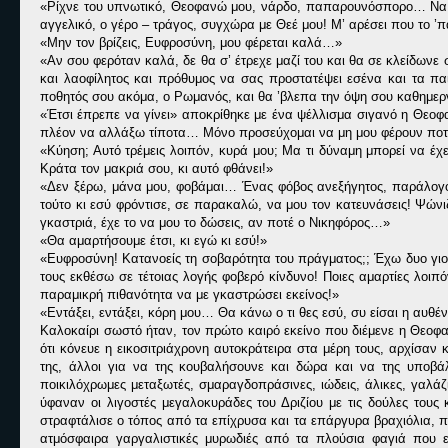
«Ρίχνε του υπνωτικό, Θεοφανώ μου, νάρδο, παπαρουνόσπορο… Να απ
αγγελικό, ο γέρο – τράγος, συγχώρα με Θεέ μου! Μ’ αρέσει που το 
«Μην τον βρίζεις, Ευφροσύνη, μου φέρεται καλά…»
«Αν σου φερόταν καλά, δε θα σ’ έτρεχε μαζί του και θα σε κλείδωνε
και λαοφίλητος και πρόθυμος να σας προστατέψει εσένα και τα π
ποθητός σου ακόμα, ο Ρωμανός, και θα ’βλεπα την όψη σου καθημερ
«Έτσι έπρεπε να γίνει» αποκρίθηκε με ένα ψέλλισμα σιγανό η Θεοφ
πλέον να αλλάξω τίποτα… Μόνο προσεύχομαι να μη μου φέρουν ποτέ 
«Κύηση; Αυτό τρέμεις λοιπόν, κυρά μου; Μα τι δύναμη μπορεί να έχ
Κράτα τον μακριά σου, κι αυτό φθάνει!»
«Δεν ξέρω, μάνα μου, φοβάμαι… Ένας φόβος ανεξήγητος, παράλογο
τούτο κι εσύ φρόντισε, σε παρακαλώ, να μου τον κατευνάσεις! Ψώνιζ
γκαστριά, έχε το να μου το δώσεις, αν ποτέ ο Νικηφόρος…»
«Θα αμαρτήσουμε έτσι, κι εγώ κι εσύ!»
«Ευφροσύνη! Κατανοείς τη σοβαρότητα του πράγματος;; Έχω δυο γιου
τους εκθέσω σε τέτοιας λογής φοβερό κίνδυνο! Ποιες αμαρτίες λοιπό
παραμικρή πιθανότητα να με γκαστρώσει εκείνος!»
«Εντάξει, εντάξει, κόρη μου… Θα κάνω ο τι θες εσύ, συ είσαι η αυ
Καλοκαίρι σωστό ήταν, τον πρώτο καιρό εκείνο που διέμενε η Θεοφαν
ότι κόνευε η εικοσιτριάχρονη αυτοκράτειρα στα μέρη τους, αρχίσαν
της, άλλοι για να της κουβαλήσουνε και δώρα και να της υποβάλ
ποικιλόχρωμες μεταξωτές, σμαραγδοπράσινες, ιώδεις, άλικες, γαλάζι
ύφαναν οι λιγοστές μεγαλοκυράδες του Δριζίου με τις δούλες τους
στραφτάλισε ο τόπος από τα επίχρυσα και τα επάργυρα βραχιόλια, π
ατμόσφαιρα γαργαλιστικές μυρωδιές από τα πλούσια φαγιά που ετ