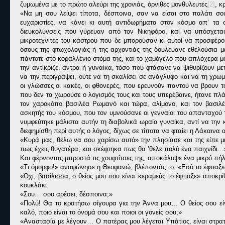
ζυμωμένα με το πρώτο αλεύρι της χρονιάς, όρνιθες μονθυλευτές
[2]
, κ
«Να μη σου λείψει τίποτα, δέσποινα, σαν να είσαι στο παλάτι σο
ευχαριστίες, να κάνει κι αυτή αντιδωρήματα στον κόσμο απ’ τα 
διευκολύνσεις που γύρευαν από τον Νικηφόρο, και να υπόσχεται 
μικροτεχνίτες του κάστρου που δε μπορούσαν κι αυτοί να προσφέρο
όσους της φτωχολογιάς ή της αρχοντιάς τής δουλεύανε εθελούσια 
πάντοτε στο κοραλλένιο στόμα της, και το χαμόγελο που απλόχερα μ
την αντίκριζε, άντρα ή γυναίκα, τόσο που φτάσανε να ψιθυρίζουν με
να την περιγράψει, ούτε να τη σκαλίσει σε ανάγλυφο και να τη χρω
οι γλώσσες οι κακές, οι φθονερές, που ερευνούν παντού να βρουν το
που δεν τα χωρούσε ο λογισμός τους και τους υπερέβαινε, ήτανε π
τον χαροκόπο βασιλέα Ρωμανό και τώρα, αλίμονο, και τον βασιλέ
ασκητής του κόσμου, που τον υμνούσανε οι γενναίοι του απανταχού 
νυμφεύτηκε μάλιστα αυτήν τη διαβολικά ωραία γυναίκα, αντί να την
διεφημίσθη περί αυτής ο λόγος, δίχως σε τίποτα να φταίει η Λάκαιν
«Κυρά μας, θέλω να σου χαρίσω αυτό» την πλησίασε και της είπε 
πως έχεις θυγατέρα, και σκέφτηκα πως θα ’θελε πολύ ένα παιχνίδι…
Και φέρνοντας μπροστά τις χουφτίτσες της, αποκάλυψε ένα μικρό π
«Τι όμορφο!» αναφώνησε η Θεοφανώ, βλέποντάς το. «Εσύ το έφτιαξε
«Όχι, βασίλισσα, ο θείος μου που είναι κεραμεύς το έφτιαξε» αποκ
κουκλάκι.
«Σου… σου αρέσει, δέσποινα;»
«Πολύ! Θα το κρατήσω σίγουρα για την Άννα μου… Ο θείος σου είνα
καλό, ποιο είναι το όνομά σου και ποιοι οι γονείς σου;»
«Αναστασία με λέγουν… Ο πατέρας μου λέγεται Υπάτιος, είναι στρατ