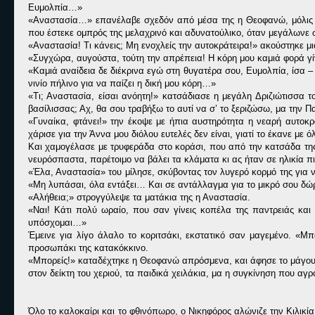
Ευμολπία…»
«Αναστασία…» επανέλαβε σχεδόν από μέσα της η Θεοφανώ, μόλις της
που έστεκε ομπρός της μελαχρινό και αδυνατούλικο, όταν μεγάλωνε 
«Αναστασία! Τι κάνεις; Μη ενοχλείς την αυτοκράτειρα!» ακούστηκε μι
«Συγχώρα, αυγούστα, τούτη την απρέπεια! Η κόρη μου καμιά φορά γί
«Καμιά αναίδεια δε διέκρινα εγώ στη θυγατέρα σου, Ευμολπία, ίσα 
νινίο πήλινο για να παίζει η δική μου κόρη…»
«Τι; Αναστασία, είσαι ανόητη!» κατσάδιασε η μεγάλη Δριζιώτισσα τ
βασίλισσας; Αχ, θα σου τραβήξω το αυτί να σ’ το ξεριζώσω, μα την Π
«Γυναίκα, φτάνει!» την έκοψε με ήπια αυστηρότητα η νεαρή αυτοκρ
χάρισε για την Άννα μου διόλου ευτελές δεν είναι, γιατί το έκανε με
Και χαμογέλασε με τρυφεράδα στο κοράσι, που από την κατσάδα της 
νευρόσπαστα, παρέτοιμο να βάλει τα κλάματα κι ας ήταν σε ηλικία 
«Έλα, Αναστασία» του μίλησε, σκύβοντας τον λυγερό κορμό της για να
«Μη λυπάσαι, όλα εντάξει… Και σε αντάλλαγμα για το μικρό σου δώρο
«Αλήθεια;» στρογγύλεψε τα ματάκια της η Αναστασία.
«Ναι! Κάτι πολύ ωραίο, που σαν γίνεις κοπέλα της παντρειάς και 
υπόσχομαι…»
Έμεινε για λίγο άλαλο το κοριτσάκι, εκστατικό σαν μαγεμένο. 
προσωπάκι της κατακόκκινο.
«Μπορείς!» καταδέχτηκε η Θεοφανώ απρόσμενα, και άφησε το μάγουλ
στον δείκτη του χεριού, τα παιδικά χειλάκια, μα η συγκίνηση που αγ
Όλο το καλοκαίρι και το φθινόπωρο, ο Νικηφόρος αλώνιζε την Κιλικί