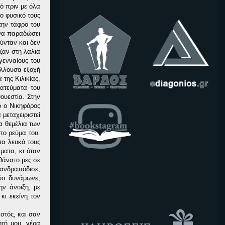
ό πριν με όλα
ο φυσικό τους
την τάφρο του
 να παραδώσει
ούνταν και δεν
ζαν στη λαλιά
γενναίους του
άλλουσα εξοχή
 της Κιλικίας,
ρατεύματα του
ουεστία. Στην
ο ο Νικηφόρος
μεταχειριστεί
α θεμέλια των
το ρεύμα του.
τα λευκά τους
ματα, κι όταν
θάνατο μες σε
ξανδραπόδισε,
ύο δυνάμωνε,
ην άνοιξη, με
κι εκείνη τον
στός, και σαν
ητή μου, γέρα