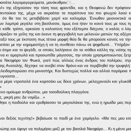
ρασάτα λαγομαγειρεύματα, μονόκυθρον
[3]
…
υ!» της εξηγούσαν την τόση τους φροντίδα, και η Θεοφανώ δεν πρόφταιν
σεντούκια της, μέχρι να ακροάται τα παράπονα του πιο φτωχού λαού κυ
ότι θα του τις μεταβιβάσει χαρτί και καλαμάρι. Ένιωθαν μειονεκτικά ο
υν λαμπρά ρεγάλα στη βασίλισσα, όμως ένα ήταν το κοινό τους με τους π
με κάθε τρόπο, αρκούσε η καλοσύνη που εξέπεμπε διάχυτα, ο καλός ο λό
οίραζαν τα χείλη της και έκανε τη φεγγοβολή των μελανών ματιών της αξέχα
ταξύ τους με έκσταση πως τέτοια μορφή θεία δε θα μπορούσε κανείς να την 
ματίσει με την κηρομαστίχη ή να τη συνθέσει πάνω σε ψηφιδωτό… Υπήρξαν β
 άτιμο και το ψεγάδι, οι οποίες λαλήσανε ότι τα ισόθεα κάλλη της νιότης τ
λάνα κι αμαρτωλά και προσωπίδα μάγισσας, την οποία χρησιμοποιώντας ξετ
α Νικηφόρο τον Φωκά, γιατί πώς αλλιώς ένας άνδρας του πολέμου, στρα
της Ανατολής, δέχτηκε να ανεβεί στον θρόνο και να περιβληθεί την τρυφηλή
 κλειδαμπαρώσει στο μοναστήρι; Και δυστυχώς πολλοί και αλλού παρόμοια π
α αυγούστα…
μια μέρα ντροπαλά ένα κοριτσάκι ως δέκα χρόνων, μελαχρινούλι και γλυκ
»
ήλινο ομοίωμα ανθρώπου, μια τοσοδούλικη πλαγγόνα.
ς, μικρή μου; Δε νομίζω…»
ρίθηκε η παιδούλα και ερυθρίασαν τα μαγουλάκια της, ενώ η ηρωίδα μας περ
ι δεξιός τεχνίτης!» βεβαίωσε το παιδί με ένα χαμόγελο. «Μα πες μου εσ
ιώτης και έφυγε να πολεμήσει μαζί με τον βασιλιά Νικηφόρο… Κι η μάνα μου