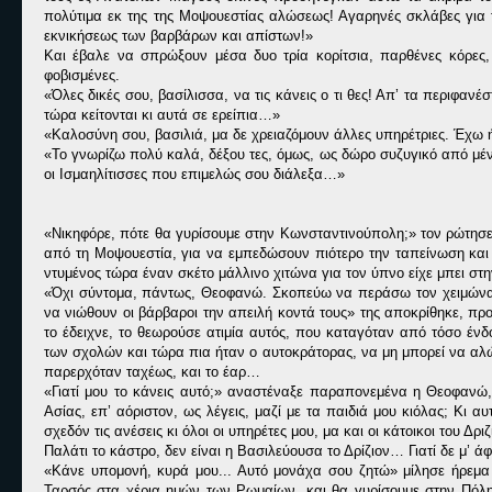
πολύτιμα εκ της της Μοψουεστίας αλώσεως! Αγαρηνές σκλάβες για τη
εκνικήσεως των βαρβάρων και απίστων!»
Και έβαλε να σπρώξουν μέσα δυο τρία κορίτσια, παρθένες κόρες,
φοβισμένες.
«Όλες δικές σου, βασίλισσα, να τις κάνεις ο τι θες! Απ’ τα περιφαν
τώρα κείτονται κι αυτά σε ερείπια…»
«Καλοσύνη σου, βασιλιά, μα δε χρειαζόμουν άλλες υπηρέτριες. Έχω
«Το γνωρίζω πολύ καλά, δέξου τες, όμως, ως δώρο συζυγικό από μέν
οι Ισμαηλίτισσες που επιμελώς σου διάλεξα…»
«Νικηφόρε, πότε θα γυρίσουμε στην Κωνσταντινούπολη;» τον ρώτησε 
από τη Μοψουεστία, για να εμπεδώσουν πιότερο την ταπείνωση και 
ντυμένος τώρα έναν σκέτο μάλλινο χιτώνα για τον ύπνο είχε μπει στ
«Όχι σύντομα, πάντως, Θεοφανώ. Σκοπεύω να περάσω τον χειμώνα εδ
να νιώθουν οι βάρβαροι την απειλή κοντά τους» της αποκρίθηκε, πρ
το έδειχνε, το θεωρούσε ατιμία αυτός, που καταγόταν από τόσο ένδο
των σχολών και τώρα πια ήταν ο αυτοκράτορας, να μη μπορεί να αλώ
παρερχόταν ταχέως, και το έαρ…
«Γιατί μου το κάνεις αυτό;» αναστέναξε παραπονεμένα η Θεοφανώ
Ασίας, επ’ αόριστον, ως λέγεις, μαζί με τα παιδιά μου κιόλας; Κι
σχεδόν τις ανέσεις κι όλοι οι υπηρέτες μου, μα και οι κάτοικοι του Δρ
Παλάτι το κάστρο, δεν είναι η Βασιλεύουσα το Δρίζιον… Γιατί δε μ’ 
«Κάνε υπομονή, κυρά μου... Αυτό μονάχα σου ζητώ» μίλησε ήρεμα 
Ταρσός στα χέρια ημών των Ρωμαίων, και θα γυρίσουμε στην Πόλη 