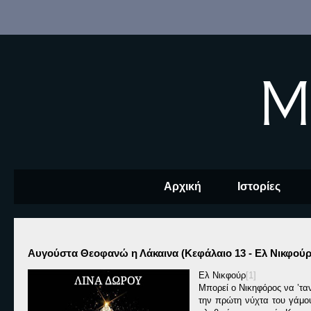
M
Αρχική
Ιστορίες
Αυγούστα Θεοφανώ η Λάκαινα (Κεφάλαιο 13 - Ελ Νικφούρ
Ελ Νικφούρ
[1]
Μπορεί ο Νικηφόρος να ’τα
την πρώτη νύχτα του γάμου