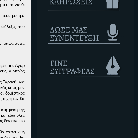
η της πανσυδί
 τους μούτρα
 διάλεξα, που
ς, όπως αυτές
έρες της Άγαρ
ους, ο οποίος
ς Ταρσού, για
κάς κι ας μην
αι δομέστικος
, ο χειμών θα
 στη μέση της
 και εδώ όλες
ς δεν είναι το
θα πέσει κι η
 πόδια σου θα