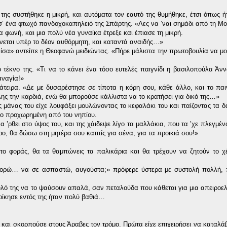
 συστήθηκε η μικρή, και αυτόματα τον εαυτό της θυμήθηκε, έτσι όπως ήτ
σ’ ένα φτωχό πανδοχοκαπηλειό της Σπάρτης. «Λες να ’ναι σημάδι από τη Μοί
α φωνή, και μια πολύ νέα γυναίκα έτρεξε και έπιασε τη μικρή.
νεται υπέρ το δέον αυθόρμητη, και καταντά αναιδής…»
– ίσα» αντείπε η Θεοφανώ μειδιώντας. «Πήρε μάλιστα την πρωτοβουλία να μο
ο τέκνο της. «Τι να το κάνει ένα τόσο ευτελές παιγνίδι η βασιλοπούλα Άνν
αναγία!»
άτειρα. «Δε με δυσαρέστησε σε τίποτα η κόρη σου, κάθε άλλο, και το παι
 όλης την καρδιά, ενώ θα μπορούσε κάλλιστα να το κρατήσει για δικό της…»
μάνας του είχε λουφάξει μουλώνοντας το κεφαλάκι του και παίζοντας τα δ
πιο προχωρημένη από του νηπίου.
 ’ρθει στο ύψος του, και της χάιδεψε λίγο τα μαλλάκια, που τα ’χε πλεγμέν
, θα δώσω στη μητέρα σου κατιτίς για σένα, για τα προικιά σου!»
το φοράς, θα τα θαμπώνεις τα παλικάρια και θα τρέχουν να ζητούν το χέ
«Μπορώ… να σε ασπαστώ, αυγούστα;» πρόφερε ύστερα με συστολή πολλή, 
ό της να το ψαύσουν απαλά, σαν πεταλούδα που κάθεται για μια απειροελ
ροίκησε εντός της ήταν πολύ βαθιά…
α και σκορπούσε στους Άραβες τον τρόμο. Πρώτα είχε επιχειρήσει να καταλάβ