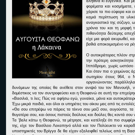
αληθινά κι ευγενικά. Και 
φορέματα και κοσμήματα, 
χάρισε τα πιο εύφορα και 
καμιά περίπτωση τα υλικ
αναγκαστικό της σύζυγο, ω
χρόνια του και τη μορφή 
πιθανότητα δεύτερης απεχθ
είχε μια φορά ακυρωθεί, κα
βαθιά αποκοιμισμένο να ρέγ
Ο αυτοκράτορας πλέον στρα
την πρότερη ασκητικότητα
Ιππόδρομο, χωρίς ωστόσο 
Και όταν πια ο χειμώνας άρ
σωτηρίου έτους 964, ο 
οργανώνοντας παράλληλα 
δυνάμεων της οποίας θα ανέθετε στον ανιψιό του τον Μανουήλ, ν
δομέστικος να τον συντροφεύσει και η Θεοφανώ σε αυτή την επιχείρη
«Βασιλιά, τι λες; Πώς να αφήσω εγώ, γυναίκα, μάνα και αυτοκράτειρα
Έχω μικρά παιδιά, και όλοι οι υπηρέτες του οίκου μας από τις εντολ
«Θα σου επιτρέψω να πάρεις τα τέκνα σου μαζί σου, αυγούστα, τα ο
θυγατέρα σου, και όσους πιστούς δούλους και δούλες θες κοντά σου ν
Τα ’βαλε κάτω η Θεοφανώ, τα μέτρησε, και κατέληξε ότι πιο συμφέρ
της, είχε τον Βασίλειο Λεκαπηνό αλλά και τον Πολύευκτο να καραδ
υποστηρικτές του Βρίγγα δε θα είχαν εξαλειφθεί τελείως από τη Β