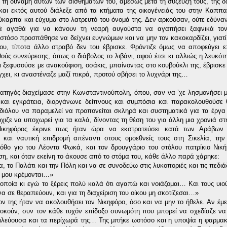
με τη δύναμη αυτών των αισθημάτων του, αμέσως μετά τη σύζευξή τους, της 
και εκτός αυτού διάλεξε από τα κτήματα της οικογένειάς του στην Καππα
εύκαρπα και εύχυμα στο λατρευτό του όνομά της. Δεν αρκούσαν, ούτε εδύναν
ά αγαθά για να κάνουν τη νεαρή αυγούστα να αγαπήσει ξαφνικά τον
στόσο προσπάθησε να δείχνει ευγνώμων και να μην τον κακοκαρδίζει, γιατί
του, τίποτα άλλο στραβό δεν του έβρισκε. Φρόντιζε όμως να αποφεύγει 
ούς συνεύρεσης, όπως ο διάβολος το λιβάνι, αφού έτσι κι αλλιώς η λευκότ
ι ξεφυσούσε με ανακούφιση, οσάκις, μπαίνοντας στο κουβούκλι της, έβρισκε
χει, κι αναστέναζε μαζί πικρά, προτού σβήσει το λυχνάρι της…
τηγός διαχείμασε στην Κωνσταντινούπολη, όπου, σαν να ’χε λησμονήσει μ
 και εγκράτεια, διοργάνωνε δείπνους και συμπόσια και παρακολουθούσε
διόλου να παραμελεί να προπονείται σκληρά και συστηματικά για τα έργα
χιζε να υποχωρεί για τα καλά, δίνοντας τη θέση του για άλλη μια χρονιά στ
Νικηφόρος έκρινε πως ήταν ώρα να εκστρατεύσει κατά των Αράβων τ
και ναυτική επιδρομή απέναντι στους ομοεθνείς τους στη Σικελία, την
όθο γιο του Λέοντα Φωκά, και τον δρουγγάριο του στόλου πατρίκιο Νικ
ση, και όταν εκείνη το άκουσε από το στόμα του, κάθε άλλο παρά χάρηκε:
, το Παλάτι και την Πόλη και να σε συνοδεύω στις λυκοποριές και τις πεδιά
ές μου κρέμονται…»
ποία κι εγώ το ξέρεις πολύ καλά ότι αγαπώ και νοιάζομαι… Και τους υιού
α σε θεραπεύουν, και για τη διαχείριση του οίκου μη σκοτίζεσαι…»
ον της ήταν να ακολουθήσει τον Νικηφόρο, όσο και να μην το ήθελε. Αν έμ
οκούν, συν τον κάθε τυχόν επίδοξο συνωμότη που μπορεί να σχεδίαζε να 
ασιλεύουσα και τα περίχωρά της… Της μπήκε ωστόσο και η υποψία η φαρμα