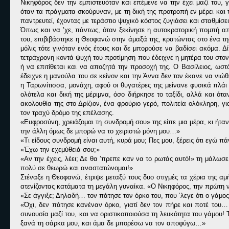
Νικηφόρος δεν την εμπιστευόταν και επέμενε να την έχει μαζί του, 
όταν τα πράγματα σκούρυναν, με τη δική της προτροπή εν μέρει και τ
παντρευτεί, έχοντας με τεράστιο ψυχικό κόστος ζυγιάσει και σταθμίσει
Όπως και να ’χε, πάντως, όταν ξεκίνησε η αυτοκρατορική πομπή 
του, επιβιβάστηκε η Θεοφανώ στην άμαξά της, κρατώντας στο ένα της
μόλις τότε γινόταν ενός έτους και δε μπορούσε να βαδίσει ακόμα. 
τετράχρονη κοντά ψυχή του προτίμηση που έδειχνε η μητέρα του στον
ή να επιτίθεται και να αποζητά την προσοχή της. Ο Βασίλειος, ωστ
έδειχνε η μανούλα του σε κείνον και την Άννα δεν τον έκανε να νιώ
η Ταρωνίτισσα, μονάχη, αφού οι θυγατέρες της μείνανε φυσικά πλάι
ολότελα και δική της μέριμνα, όσο διήρκησε το ταξίδι, αλλά και ό
ακολουθία της στο Δρίζιον, ένα φρούριο γερό, πολιτεία ολόκληρη, 
τον τραχύ δρόμο της επέλασης.
«Ευφροσύνη, χρειάζομαι τη συνδρομή σου» της είπε μια μέρα, κι ήτα
την άλλη όμως δε μπορώ να το χειριστώ μόνη μου…»
«Τι είδους συνδρομή είναι αυτή, κυρά μου; Πες μου, ξέρεις ότι εγώ 
«Έχω την εχεμύθειά σου;»
«Αν την έχεις, λέει; Δε θα ’πρεπε καν να το ρωτάς αυτό!» τη μάλωσ
πολύ σε θεωρώ και αναστατώνομαι!»
Στέναξε η Θεοφανώ, έτριψε μεταξύ τους δυο στιγμές τα χέρια της α
ατενίζοντας κατάματα τη μεγάλη γυναίκα. «Ο Νικηφόρος, την πρώτη
«Σε άγγιξε; Δηλαδή… τον πάτησε τον όρκο του, που ’λεγε ότι ο γάμος
«Όχι, δεν πάτησε κανέναν όρκο, γιατί δεν τον πήρε και ποτέ του…
συνουσία μαζί του, και να οριστικοποιούσα τη λευκότητα του γάμου
ξανά τη σάρκα μου, και άμα δε μπορέσω να τον αποφύγω…»