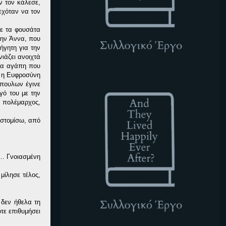
ν τον κάλεσε,
δεχόταν να τον
νε τα φουσάτα
την Άννα, που
ήγητη για την
ιάζει ανοιχτά
σια αγάπη που
ή η Ευφροσύνη
ATLHEA
όπουλων έγινε
γό του με την
ι πολέμαρχος,
εστομίσω, από
ι… Γνοιασμένη
μίλησε τέλος,
 δεν ήθελα τη
τε επιθυμήσει