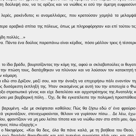
 δούλεψή σου, να τις ορίζεις και να νιώθεις κι εσύ την άμετρη ευφροσύν
 λερές, ρακένδυτες κι αναμαλλιάρες, που κρατούσαν χαμηλά τα μελαμψά
έστερα αραβικά σπίτια της πόλεως, όπως με πληροφόρησαν και επί τούτου τις
 ήδη πολλές…»
α. Πάντα ένα δούλος παραπάνω είναι κέρδος, πόσο μάλλον τρεις ή τέσσερι
το ίδιο βράδυ, βουρτσίζοντας την κόμη της, αφού οι σκλαβοπούλες οι θυγατ
την πτώση τους, διατάχθηκαν να πλύνουν και να λούσουν τον κατακτητή τ
ην κάμαρη.
ώ στο Δρίζιον, μαζί σου, και την άνοιξη να επιχειρήσω πάλι εναντίον τη
ος δυσάρεστη έκπληξή της. Ήταν σκασμένος με αυτή του την αποτυχία ο Φω
ξο στρατιωτικό γένος και είχε διατελέσει και αρχιστράτηγος της Ανατολής κ
σει μια βαρβαρική πόλη... Όχι, δε θα εγκατέλειπε την πολεμική προσπάθεια
, βαρυμένη. «Δε με σκέφτεσαι καθόλου; Πώς θα ζήσω εδώ σ’ ένα φρούριο
 αυτά γκρινιάζουν, στεναχωριούνται, θέλουν να γυρίσουν πίσω… Δε λέω, έχω
ιζίου, φροντίζουν να μη μου λείπει τίποτα και να νιώθω σαν στο σπίτι μου, όμω
άφηνες πίσω εξαρχής;»
ο Νικηφόρος. «Και θα δεις, όλα θα πάνε καλά, με τη βοήθεια του Θεού, 
εγώ βασιλιάς θριαμβευτής και εσύ τιμημένη αυγούστα πλάι μου, και στα