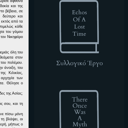
δώρισε άφθονα
δοκία και της
το βέβαια, σε
 δεύτερο και
 εκτός από τα
επιμελώς κάθε
ητα του γάμου
 τον Νικηφόρο
εμιάς όλη του
 θεάματα στον
 του πολέμου.
ην άνοιξη, του
ης Κιλικίας,
 αρχηγία των
TOWAM
ήτα. Θέλησε ο
δες της Ασίας;
ς σου, και τη
ενε πίσω μόνη
τη βλάψει, οι
κερή, μήπως ο