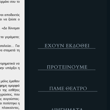
ορμάκι σου το
Κενό
ναι αποδεκτός
αι να ζούσε ο
. «Δε δύναμαι
 τα γεράματα;
Έχουν Εκδοθεί
ασαλεύει… Για
να σταματά τη
Προτέινουμε
γορηματικά να
μην υπάρξει η
ΘΕΑΤΡΟ
 μόλις έμαθαν
ίφημη ομορφιά
ά της εσθήτες
οχρώσεις, που
ης αυγούστας·
Διηγήματα
ι ποτίστηκε η
ι πλακούντες,