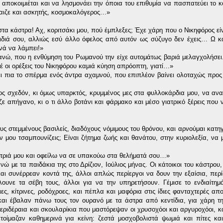
οκοιμιέται και να λησμονάει την όποια του επιθυμία να πασπατεύει το κ
’παιζε και ασκητής, κοσμοκαλόγερος…»
 στα κάστρα! Αχ, κοριτσάκι μου, πού έμπλεξες; Έχε χάρη που ο Νικηφόρος εί
αιδιά σου, αλλιώς εσύ άλλο όφελος από αυτόν ως σύζυγο δεν έχεις… Ω κ
νά να λάμπει!»
ανώ, που η ενθύμηση του Ρωμανού την είχε αυτομάτως βαριά μελαγχολήσει
οι ορέξεις του Νικηφόρου καμιά κύηση απρόοπτη, γιατί…»
ει πια το σπέρμα ενός άντρα αχαμνού, που επιπλέον βαίνει ολοταχώς προς
ς σχεδόν, κι όμως υπαρκτός, κρυμμένος μες στα φυλλοκάρδια μου, να αν
ε απήγανο, κι ο τι άλλο βοτάνι και φάρμακο και μέσο γιατρικό ξέρεις που 
ς στεμμένους βασιλείς, διαδόχους νόμιμους του θρόνου, και αρνούμαι κατη
ν μου τσαμπουνίζεις; Είναι ζήτημα ζωής και θανάτου, στην κυριολεξία, να 
θέντριά μου και οφείλω να σε υπακούω στα θελήματά σου…»
ώ με τα παιδάκια της στο Δρίζιον, Ιούλιος μήνας. Οι κάτοικοι του κάστρου,
 και συνέρρεαν κοντά της, άλλοι απλώς περίεργοι να δουν την εξαίσια, περ
ουνε τα σέβη τους, άλλοι για να την υπηρετήσουν. Γέμισε το ενδιαίτημ
ες, κίτρινες, ροδόχροες, και πέπλα και μαφόρια στις ίδιες φανταχτερές απ
 και έβαλαν πάνω τους τον ουρανό με τα άστρα από κεντίδια, για χάρη τ
εριδέραια και σκουλαρίκια που μαστόρεψαν οι χρυσοχόοι και αργυροχόοι, κα
οίμαζαν καθημερινά για κείνη: ζεστά μοσχοβολιστά ψωμιά και πίτες κα