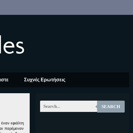
les
αστε
Συχνές Ερωτήσεις
SEARCH
 έναν εφιάλτη
EOALT
και παρέμεναν