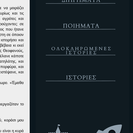
ε να μοιράζει
ρίως και τις
Ποιήματα
ι αγρότες και
ρούχοντες: σε
γος που ήτανε
στη σε όποιον
ιστορήσει και
Ολοκληρωμένες Ιστορίες
έβαια κι εκεί
ης Θεοφανούς,
ρέλανε κάποτε
τηλάτης, και
 πορφύρα, και
Ιστορίες
ιστέψανε, και
όθωρο. «Έμαθα
Κενό
ιεργαζόταν το
ύ, κοράσι μου
 είναι η κυρά