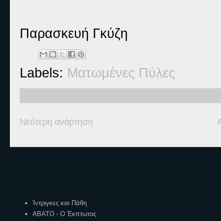
Παρασκευή Γκύζη
Labels:
Ματωμένες Πύλες
Νεότερη ανάρτηση
Ετικέτες
Ίντριγκες και Πάθη
ΑΒΑΤΟ - Ο Έκπτωτος