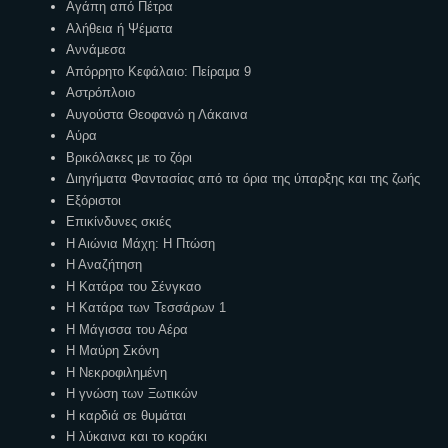
Αγάπη από Πέτρα
Αλήθεια ή Ψέματα
Αννάμεσα
Απόρρητο Κεφάλαιο: Πείραμα 9
Αστρόπλοιο
Αυγούστα Θεοφανώ η Λάκαινα
Αύρα
Βρικόλακες με το ζόρι
Διηγήματα Φαντασίας από τα όρια της ύπαρξης και της ζωής
Εξόριστοι
Επικίνδυνες σκιές
Η Αιώνια Μάχη: Η Πτώση
Η Αναζήτηση
Η Κατάρα του Σένγκαο
Η Κατάρα των Τεσσάρων 1
Η Μάγισσα του Αέρα
Η Μαύρη Σκόνη
Η Νεκροφιλημένη
Η γνώση των Ξωτικών
Η καρδιά σε θυμάται
Η λύκαινα και το κοράκι