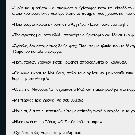
«Ήρθε και η τούρτα!» ανακοίνωσε ο Κρίστοφερ κατά την είσοδό του
οποία κρατούσε έναν δεύτερο δίσκο με ποτήρια, δύο χυμούς και κουτ
«Ποια τούρτα κόψατε;» ρώτησε ο Άγγελος. «Είναι πολύ νόστιμη!».
«Της αγάπης μου από εδώ!» απάντησε ο Κρίστοφερ και έδωσε ένα φιλ
«Άγγελε, δεν είπαμε πως δε θα φας; Είσαι σε μία ηλικία που το ζάχ
Τζέιμς τον κοίταξε περίεργα.
«Γιατί, πόσων χρονών είσαι;» ρώτησε απροκάλυπτα ο Τζόναθαν.
«Θα γίνω είκοσι το Νοέμβριο, απλά τους αρέσει να με κοροϊδεύουν
θύμα της υπόθεσης!».
«Ό,τι πεις, Μαθουσάλα» σχολίασε ο Μαξ και επικεντρώθηκε στο κομμά
«Με περνάς τρία χρόνια, να σου θυμίσω».
«Ναι ναι, ό,τι πεις, παππού» είπε με επίπεδη φωνή ο νεαρός με τα γ
«Ηλιάνα» έκανε ο Τζέιμς. «Ο Ζικ θα έρθει απόψε;»
«Όχι δυστυχώς, γύρισε στην πόλη του».