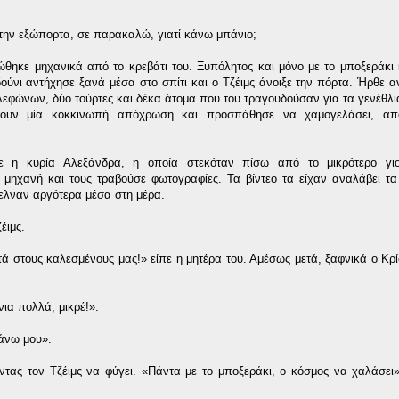
ς την εξώπορτα, σε παρακαλώ, γιατί κάνω μπάνιο;
κώθηκε μηχανικά από το κρεβάτι του. Ξυπόλητος και μόνο με το μποξεράκι
ούνι αντήχησε ξανά μέσα στο σπίτι και ο Τζέιμς άνοιξε την πόρτα. Ήρθε α
ηλεφώνων, δύο τούρτες και δέκα άτομα που του τραγουδούσαν για τα γενέθλι
ουν μία κοκκινωπή απόχρωση και προσπάθησε να χαμογελάσει, απο
ε η κυρία Αλεξάνδρα, η οποία στεκόταν πίσω από το μικρότερο γι
μηχανή και τους τραβούσε φωτογραφίες. Τα βίντεο τα είχαν αναλάβει τα
στελναν αργότερα μέσα στη μέρα.
έιμς.
οστά στους καλεσμένους μας!» είπε η μητέρα του. Αμέσως μετά, ξαφνικά ο Κρ
ια πολλά, μικρέ!».
άνω μου».
τας τον Τζέιμς να φύγει. «Πάντα με το μποξεράκι, ο κόσμος να χαλάσει