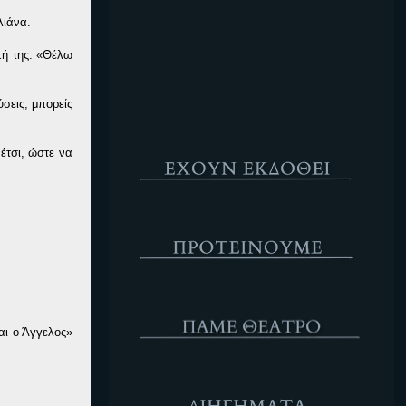
Κενό
λιάνα.
πή της. «Θέλω
σεις, μπορείς
Έχουν Εκδοθεί
έτσι, ώστε να
Προτέινουμε
ΘΕΑΤΡΟ
αι ο Άγγελος»
Διηγήματα