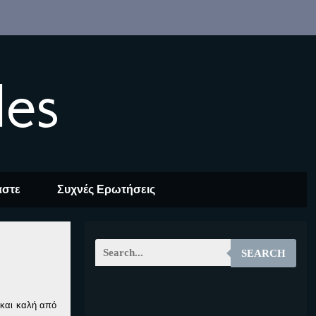
les
αστε
Συχνές Ερωτήσεις
SEARCH
EOALT
 και καλή από