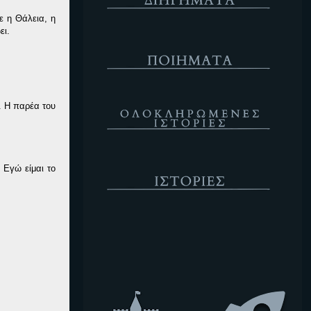
ε η Θάλεια, η
ει.
Ποιήματα
Ολοκληρωμένες Ιστορίες
. Η παρέα του
Ιστορίες
 Εγώ είμαι το
Κενό