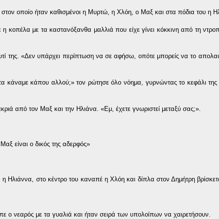
 στον οποίο ήταν καθισμένοι η Μυρτώ, η Χλόη, ο Μαξ και στα πόδια του η Η
η κοπέλα με τα καστανόξανθα μαλλιά που είχε γίνει κόκκινη από τη ντρο
υτί της. «Δεν υπάρχει περίπτωση να σε αφήσω, οπότε μπορείς να το απολαύ
τα κάναμε κάπου αλλού;» τον ρώτησε όλο νόημα, γυρνώντας το κεφάλι της 
κριά από τον Μαξ και την Ηλιάνα. «Εμ, έχετε γνωριστεί μεταξύ σας;».
 Μαξ είναι ο δικός της αδερφός»
η Ηλιάννα, στο κέντρο του καναπέ η Χλόη και δίπλα στον Δημήτρη βρίσκετ
ίπε ο νεαρός με τα γυαλιά και ήταν σειρά των υπολοίπων να χαιρετήσουν.