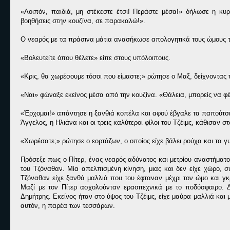
«Λοιπόν, παιδιά, μη στέκεστε έτσι! Περάστε μέσα!» δήλωσε η κυ
βοηθήσεις στην κουζίνα, σε παρακαλώ!».
Ο νεαρός με τα πράσινα μάτια ανασήκωσε απολογητικά τους ώμους τ
«Βολευτείτε όπου θέλετε» είπε στους υπόλοιπους.
«Κρις, θα χωρέσουμε τόσοι που είμαστε;» ρώτησε ο Μαξ, δείχνοντας τ
«Ναι» φώναξε εκείνος μέσα από την κουζίνα. «Θάλεια, μπορείς να φέ
«Έρχομαι!» απάντησε η ξανθιά κοπέλα και αφού έβγαλε τα παπούτσια
Άγγελος, η Ηλιάνα και οι τρεις καλύτεροι φίλοι του Τζέιμς, κάθισαν 
«Χωρέσατε;» ρώτησε ο εορτάζων, ο οποίος είχε βάλει ρούχα και τα γ
Πρόσεξε πως ο Πίτερ, ένας νεαρός αδύνατος και μετρίου αναστήματ
του Τζόναθαν. Μία απελπισμένη κίνηση, μιας και δεν είχε χώρο, συ
Τζόναθαν είχε ξανθά μαλλιά που του έφταναν μέχρι τον ώμο και γκρ
Μαζί με τον Πίτερ ασχολούνταν ερασιτεχνικά με το ποδόσφαιρο. 
Δημήτρης. Εκείνος ήταν στο ύψος του Τζέιμς, είχε μαύρα μαλλιά και μά
αυτόν, η παρέα των τεσσάρων.