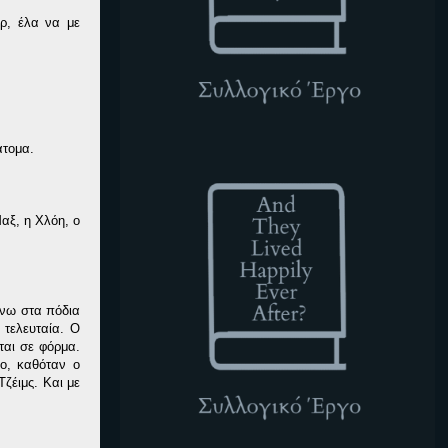
ερ, έλα να με
άτομα.
ATLHEA
αξ, η Χλόη, ο
άνω στα πόδια
 τελευταία. Ο
ται σε φόρμα.
λο, καθόταν ο
Τζέιμς. Και με