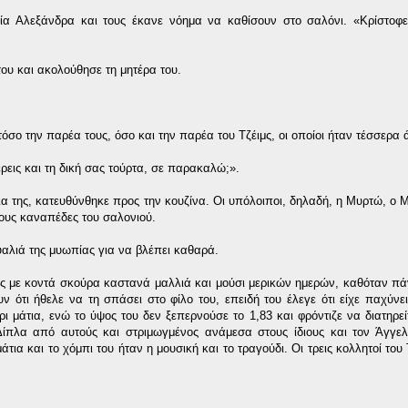
ρία Αλεξάνδρα και τους έκανε νόημα να καθίσουν στο σαλόνι. «Κρίστοφ
ου και ακολούθησε τη μητέρα του.
όσο την παρέα τους, όσο και την παρέα του Τζέιμς, οι οποίοι ήταν τέσσερα 
ρεις και τη δική σας τούρτα, σε παρακαλώ;».
 της, κατευθύνθηκε προς την κουζίνα. Οι υπόλοιποι, δηλαδή, η Μυρτώ, ο Μ
στους καναπέδες του σαλονιού.
υαλιά της μυωπίας για να βλέπει καθαρά.
ος με κοντά σκούρα καστανά μαλλιά και μούσι μερικών ημερών, καθόταν π
ν ότι ήθελε να τη σπάσει στο φίλο του, επειδή του έλεγε ότι είχε παχύνει
ι μάτια, ενώ το ύψος του δεν ξεπερνούσε το 1,83 και φρόντιζε να διατηρεί
Δίπλα από αυτούς και στριμωγμένος ανάμεσα στους ίδιους και τον Άγγε
τια και το χόμπι του ήταν η μουσική και το τραγούδι. Οι τρεις κολλητοί του 