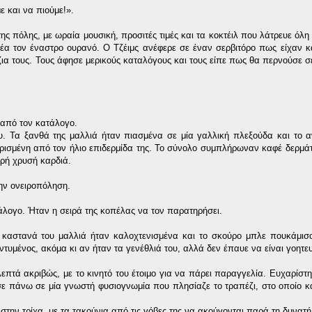
 και να πιούμε!».
ς πόλης, με ωραία μουσική, προσιτές τιμές και τα κοκτέιλ που λάτρευε όλη 
θέα τον έναστρο ουρανό. Ο Τζέιμς ανέφερε σε έναν σερβιτόρο πως είχαν κ
έζια τους. Τους άφησε μερικούς καταλόγους και τους είπε πως θα περνούσε σ
 από τον κατάλογο.
. Τα ξανθά της μαλλιά ήταν πιασμένα σε μία γαλλική πλεξούδα και το αν
ρισμένη από τον ήλιο επιδερμίδα της. Το σύνολο συμπλήρωναν καφέ δερμά
κρή χρυσή καρδιά.
την ονειροπόληση.
άλογο. Ήταν η σειρά της κοπέλας να τον παρατηρήσει.
 καστανά του μαλλιά ήταν καλοχτενισμένα και το σκούρο μπλε πουκάμισο
υμένος, ακόμα κι αν ήταν τα γενέθλιά του, αλλά δεν έπαυε να είναι γοητευ
λεπτά ακριβώς, με το κινητό του έτοιμο για να πάρει παραγγελία. Ευχαρίστ
εσε πάνω σε μία γνωστή φυσιογνωμία που πλησίαζε το τραπέζι, στο οποίο κ
την τρίχα, με τα τακούνια από τις γόβες της να ακούγονται παρά τη δυνατή