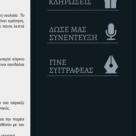
η νεολαία. Το
άνει κράτηση,
ε πέντε λεπτά
οιχτό κίτρινο
τινα σανδάλια
 τού ταίριαζε
τικός.
ησε την παρέα
αθόταν με τον
 μουσική.