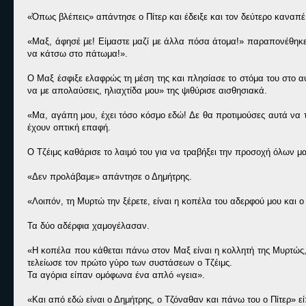
«Όπως βλέπεις» απάντησε ο Πίτερ και έδειξε και τον δεύτερο καναπέ
«Μαξ, άφησέ με! Είμαστε μαζί με άλλα πόσα άτομα!» παραπονέθηκε 
να κάτσω στο πάτωμα!».
Ο Μαξ έσφιξε ελαφρώς τη μέση της και πλησίασε το στόμα του στο α
να με απολαύσεις, ηλιαχτίδα μου» της ψιθύρισε αισθησιακά.
«Μα, αγάπη μου, έχει τόσο κόσμο εδώ! Δε θα προτιμούσες αυτά να 
έχουν οπτική επαφή.
Ο Τζέιμς καθάρισε το λαιμό του για να τραβήξει την προσοχή όλων μα
«Δεν προλάβαμε» απάντησε ο Δημήτρης.
«Λοιπόν, τη Μυρτώ την ξέρετε, είναι η κοπέλα του αδερφού μου και ο
Τα δύο αδέρφια χαμογέλασαν.
«Η κοπέλα που κάθεται πάνω στον Μαξ είναι η κολλητή της Μυρτώς, 
τελείωσε τον πρώτο γύρο των συστάσεων ο Τζέιμς.
Τα αγόρια είπαν ομόφωνα ένα απλό «γεια».
«Και από εδώ είναι ο Δημήτρης, ο Τζόναθαν και πάνω του ο Πίτερ» ε