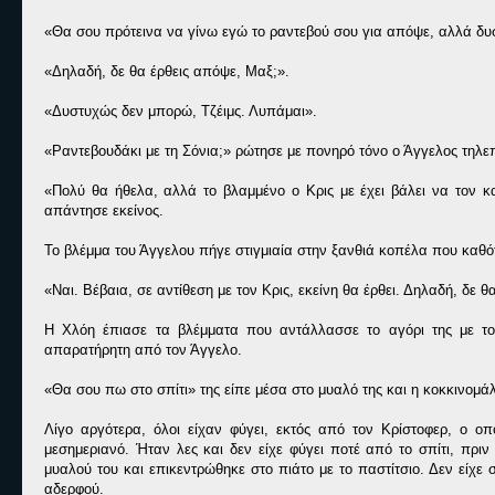
«Θα σου πρότεινα να γίνω εγώ το ραντεβού σου για απόψε, αλλά δυσ
«Δηλαδή, δε θα έρθεις απόψε, Μαξ;».
«Δυστυχώς δεν μπορώ, Τζέιμς. Λυπάμαι».
«Ραντεβουδάκι με τη Σόνια;» ρώτησε με πονηρό τόνο ο Άγγελος τηλε
«Πολύ θα ήθελα, αλλά το βλαμμένο ο Κρις με έχει βάλει να τον 
απάντησε εκείνος.
Το βλέμμα του Άγγελου πήγε στιγμιαία στην ξανθιά κοπέλα που καθό
«Ναι. Βέβαια, σε αντίθεση με τον Κρις, εκείνη θα έρθει. Δηλαδή, δε 
Η Χλόη έπιασε τα βλέμματα που αντάλλασσε το αγόρι της με το
απαρατήρητη από τον Άγγελο.
«Θα σου πω στο σπίτι» της είπε μέσα στο μυαλό της και η κοκκινομά
Λίγο αργότερα, όλοι είχαν φύγει, εκτός από τον Κρίστοφερ, ο οπ
μεσημεριανό. Ήταν λες και δεν είχε φύγει ποτέ από το σπίτι, πριν
μυαλού του και επικεντρώθηκε στο πιάτο με το παστίτσιο. Δεν είχε
αδερφού.