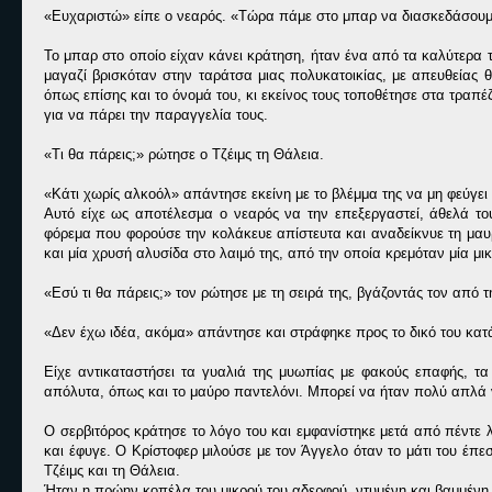
«Ευχαριστώ» είπε ο νεαρός. «Τώρα πάμε στο μπαρ να διασκεδάσουμε
Το μπαρ στο οποίο είχαν κάνει κράτηση, ήταν ένα από τα καλύτερα τη
μαγαζί βρισκόταν στην ταράτσα μιας πολυκατοικίας, με απευθείας 
όπως επίσης και το όνομά του, κι εκείνος τους τοποθέτησε στα τραπ
για να πάρει την παραγγελία τους.
«Τι θα πάρεις;» ρώτησε ο Τζέιμς τη Θάλεια.
«Κάτι χωρίς αλκοόλ» απάντησε εκείνη με το βλέμμα της να μη φεύγει
Αυτό είχε ως αποτέλεσμα ο νεαρός να την επεξεργαστεί, άθελά του
φόρεμα που φορούσε την κολάκευε απίστευτα και αναδείκνυε τη μαυ
και μία χρυσή αλυσίδα στο λαιμό της, από την οποία κρεμόταν μία μι
«Εσύ τι θα πάρεις;» τον ρώτησε με τη σειρά της, βγάζοντάς τον από 
«Δεν έχω ιδέα, ακόμα» απάντησε και στράφηκε προς το δικό του κατ
Είχε αντικαταστήσει τα γυαλιά της μυωπίας με φακούς επαφής, τα
απόλυτα, όπως και το μαύρο παντελόνι. Μπορεί να ήταν πολύ απλά ντ
Ο σερβιτόρος κράτησε το λόγο του και εμφανίστηκε μετά από πέντε 
και έφυγε. Ο Κρίστοφερ μιλούσε με τον Άγγελο όταν το μάτι του έπ
Τζέιμς και τη Θάλεια.
Ήταν η πρώην κοπέλα του μικρού του αδερφού, ντυμένη και βαμμένη σ