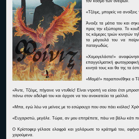
τον κόσμο των ονείρων.
«Τζέιμς, μπορείς να ανοίξει
Άνοιξε τα μάτια του και ση
προς την εξώπορτα. Το κουδ
τις κάμερες τριών κινητών τ
τα μάγουλά του να παίρν
παταγωδώς.
«Χαμογελάστε!» αναφώνησ
επαγγελματική φωτογραφική 
κινητά τους και θα της τα έ
«Μαμά!» παραπονέθηκε ο Τζ
«Άντε, Τζέιμς, πήγαινε να ντυθείς! Είναι ντροπή να είσαι έτσι μπρ
πάνω στον αδελφό του και άρχισε να του ανακατεύει τα μαλλιά.
«Μπα, εγώ λέω να μείνεις με το εσώρουχο που σου πάει κιόλας! Χρόν
«Ευχαριστώ, μεγάλε. Τώρα, αν μου επιτρέπετε, πάω να βάλω κάτι π
Ο Κρίστοφερ γέλασε ελαφρά και χαλάρωσε το κράτημά του, αφήνον
χαρούμενα.