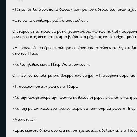
«Τζέιμς, δε θα ανοίξεις τα δώρα;» ρώτησε τον αδερφό του, όταν είχα
«Θες να τα ανοίξουμε μαζί, όπως παλιά;».
Ο νεαρός με τα πράσινα μάτια χαμογέλασε. «Όπως παλιά!» συμφώνησ
ραντεβού στις δέκα και μισή το βράδυ και μέχρι τις έντεκα είχαν μαζε
«Η Ιωάννα δε θα έρθει;» ρώτησε ο Τζόναθαν, στρώνοντας λίγο καλύτ
από τον Πίτερ.
«Καλά, ηλίθιος είσαι, Πίτερ; Αυτό πόνεσε!».
Ο Πίτερ τον κοίταξε με ένα βλέμμα όλο νόημα. «Τι συμφωνήσαμε πιο π
«Τι συμφωνήσατε;» ρώτησε ο Τζέιμς.
«Να μην αναφέρουμε την Ιωάννα καθόλου σήμερα, μιας και είναι η μέ
«Και όχι με τον καλύτερο τρόπο, τολμώ να πω» συμπλήρωσε ο Πίτερ κ
«Μάλιστα...».
«Εμείς είμαστε δίπλα σου ό,τι και να χρειαστείς, αδελφέ» είπε ο Τζό