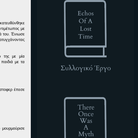
 κατευθύνθηκε
ντιμέτωπος με
ά του. Ένιωσε
τυγχάνοντας
ο της με μία
 παιδιά με τα
TOWAM
ίστοφερ έπεσε
» μουρμούρισε