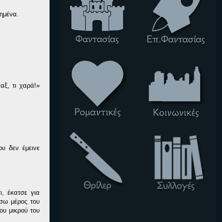
πημένα.
αξ, τι χαρά!»
υ δεν έμεινε
ι, έκατσε για
ίσω μέρος του
ου μικρού του