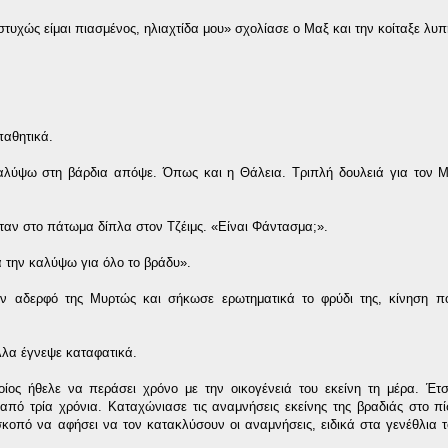
τυχώς είμαι πιασμένος, ηλιαχτίδα μου» σχολίασε ο Μαξ και την κοίταξε λυ
παθητικά.
καλύψω στη βάρδια απόψε. Όπως και η Θάλεια. Τριπλή δουλειά για τον Μ
ταν στο πάτωμα δίπλα στον Τζέιμς. «Είναι Φάντασμα;».
θα την καλύψω για όλο το βράδυ».
ν αδερφό της Μυρτώς και σήκωσε ερωτηματικά το φρύδι της, κίνηση πο
λλα έγνεψε καταφατικά.
οίος ήθελε να περάσει χρόνο με την οικογένειά του εκείνη τη μέρα. Έτσ
 από τρία χρόνια. Καταχώνιασε τις αναμνήσεις εκείνης της βραδιάς στο π
 σκοπό να αφήσει να τον κατακλύσουν οι αναμνήσεις, ειδικά στα γενέθλια τ