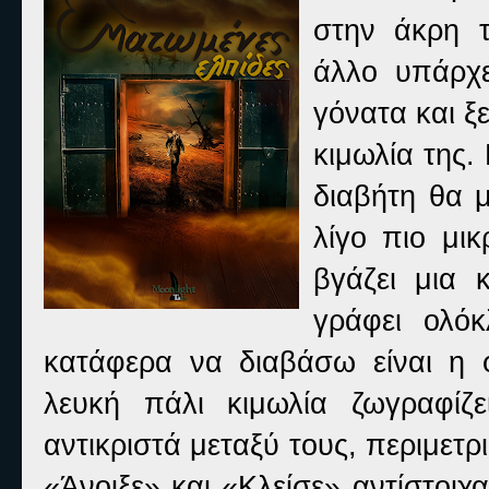
στην άκρη τ
άλλο υπάρχ
γόνατα και ξ
κιμωλία της.
διαβήτη θα 
λίγο πιο μικ
βγάζει μια 
γράφει ολό
κατάφερα να διαβάσω είναι η
λευκή πάλι κιμωλία ζωγραφίζ
αντικριστά μεταξύ τους, περιμετ
«Άνοιξε» και «Κλείσε» αντίστοιχ