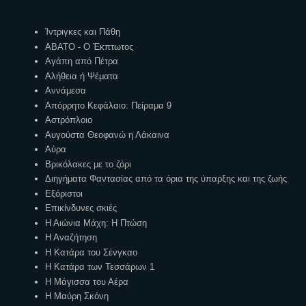
Ετικέτες
Ίντριγκες και Πάθη
ΑΒΑΤΟ - Ο Έκπτωτος
Αγάπη από Πέτρα
Αλήθεια ή Ψέματα
Αννάμεσα
Απόρρητο Κεφάλαιο: Πείραμα 9
Αστρόπλοιο
Αυγούστα Θεοφανώ η Λάκαινα
Αύρα
Βρικόλακες με το ζόρι
Διηγήματα Φαντασίας από τα όρια της ύπαρξης και της ζωής
Εξόριστοι
Επικίνδυνες σκιές
Η Αιώνια Μάχη: Η Πτώση
Η Αναζήτηση
Η Κατάρα του Σένγκαο
Η Κατάρα των Τεσσάρων 1
Η Μάγισσα του Αέρα
Η Μαύρη Σκόνη