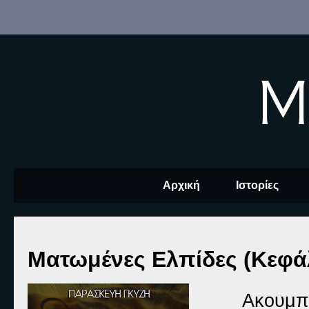
M
Αρχική
Ιστορίες
Ματωμένες Ελπίδες (Κεφά
Ακουμπά