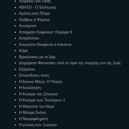
Ίντριγκες και Πάθη
ΑΒΑΤΟ - Ο Έκπτωτος
Αγάπη από Πέτρα
Αλήθεια ή Ψέματα
Αννάμεσα
Απόρρητο Κεφάλαιο: Πείραμα 9
Αστρόπλοιο
Αυγούστα Θεοφανώ η Λάκαινα
Αύρα
Βρικόλακες με το ζόρι
Διηγήματα Φαντασίας από τα όρια της ύπαρξης και της ζωής
Εξόριστοι
Επικίνδυνες σκιές
Η Αιώνια Μάχη: Η Πτώση
Η Αναζήτηση
Η Κατάρα του Σένγκαο
Η Κατάρα των Τεσσάρων 1
Η Μάγισσα του Αέρα
Η Μαύρη Σκόνη
Η Νεκροφιλημένη
Η γνώση των Ξωτικών