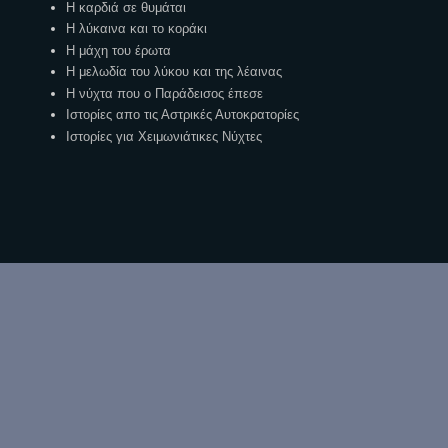
Η καρδιά σε θυμάται
Η λύκαινα και το κοράκι
Η μάχη του έρωτα
Η μελωδία του λύκου και της λέαινας
Η νύχτα που ο Παράδεισος έπεσε
Ιστορίες απο τις Αστρικές Αυτοκρατορίες
Ιστορίες για Χειμωνιάτικες Νύχτες