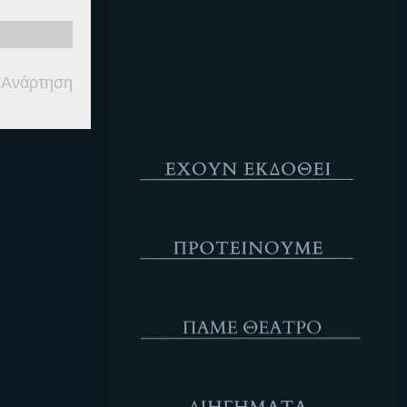
Κενό
 Ανάρτηση
Έχουν Εκδοθεί
Προτέινουμε
ΘΕΑΤΡΟ
Διηγήματα