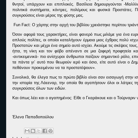
θνητοί, υπάρχουν και επιπλοκές. Βασίλεια δημιουργούνται -Μαλλί
πολιτικά συστήματα, κόντρες, πολέμους και φυσικά Προστάτες. Π
συγκρούσεις είναι μέρος της φύσης μας.
Fun
Fact
: Ο χάρτης στην αρχή του βιβλίου χρειάστηκε περίπου τριάν
Όσον αφορά τους χαρακτήρες, είναι φανερό πως μιλάμε για ένα ευ
απλούς πολίτες, οι οποίοι καταλήγουν έρμαια μιας έχθρας πολύ ισχυ
Προστατών και μέχρι ένα σημείο αυτό ισχύει. Ακούμε τις σκέψεις τους
ήττα, τη νίκη και τον φόβο απέναντι σε μια ζοφερή προφητεία κ
-αντικειμενικά- πιο ανίσχυροι άνθρωποι παίζουν σημαντικό ρόλο, επιδε
τα πάντα γι’ αυτό που θεωρούν ιερό και όσιο, είτε αυτό είναι ο Δημι
πεθάνουν προκειμένου να τα προστατέψουν».
Συνολικά, θα έλεγα πως το πρώτο βιβλίο είναι σαν εισαγωγή στην ισ
την ιστορία της Λάεεναρ, την οποία θα αγαπήσουν όλοι οι λάτρες τ
συγκρούσεις όλων των ειδών.
Και όπως λέει και ο αγαπημένος: Είθε ο Γκαράκουε και ο Τούρναριν
Έλενα Παπαδοπούλου