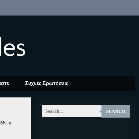
les
αστε
Συχνές Ερωτήσεις
SEARCH
δέν, ο
EOALT