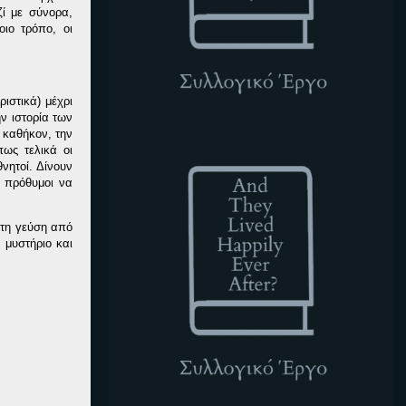
ζί με σύνορα,
οιο τρόπο, οι
ιστικά) μέχρι
ν ιστορία των
ο καθήκον, την
ATLHEA
πως τελικά οι
θνητοί. Δίνουν
αι πρόθυμοι να
ώτη γεύση από
 μυστήριο και