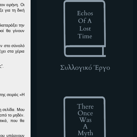
τον ειρήνη. Οι
ε για τη δική
ιαταράξει την
οί θα γίνουν
εν στο σύνολό
έχει στα χέρια
ς”.
TOWAM
της σειράς «Η
τη σελίδα. Μου
από το μηδέν.
στικά, που θα
όπου υπάρχουν