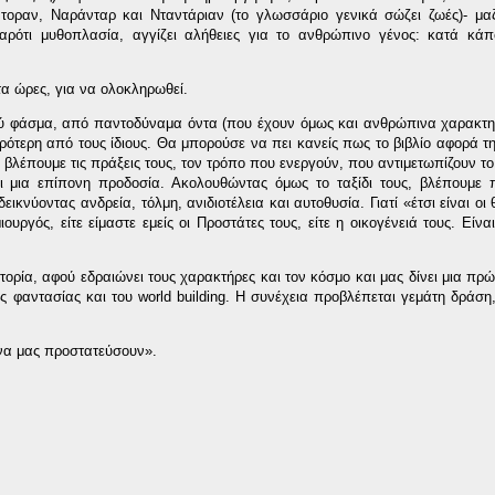
ντοραν, Ναράνταρ και Νταντάριαν (το γλωσσάριο γενικά σώζει ζωές)- μα
αρότι μυθοπλασία, αγγίζει αλήθειες για το ανθρώπινο γένος: κατά κάπ
τα ώρες, για να ολοκληρωθεί.
ρύ φάσμα, από παντοδύναμα όντα (που έχουν όμως και ανθρώπινα χαρακτηρ
ρότερη από τους ίδιους. Θα μπορούσε να πει κανείς πως το βιβλίο αφορά τη
, βλέπουμε τις πράξεις τους, τον τρόπο που ενεργούν, που αντιμετωπίζουν τ
αι μια επίπονη προδοσία. Ακολουθώντας όμως το ταξίδι τους, βλέπουμε 
ικνύοντας ανδρεία, τόλμη, ανιδιοτέλεια και αυτοθυσία. Γιατί «έτσι είναι οι 
ουργός, είτε είμαστε εμείς οι Προστάτες τους, είτε η οικογένειά τους. Είν
τορία, αφού εδραιώνει τους χαρακτήρες και τον κόσμο και μας δίνει μια πρ
ης φαντασίας και του
world
building
. Η συνέχεια προβλέπεται γεμάτη δράση,
 να μας προστατεύσουν».