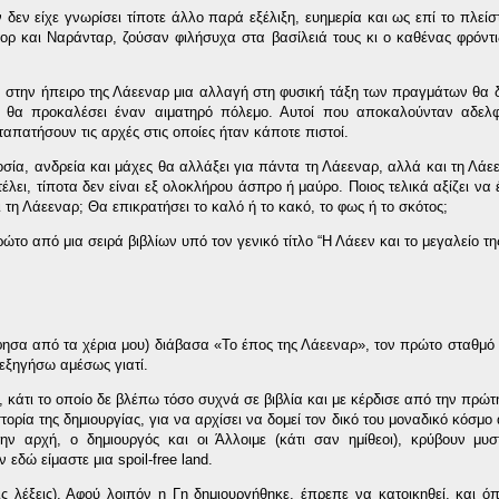
 δεν είχε γνωρίσει τίποτε άλλο παρά εξέλιξη, ευημερία και ως επί το πλείσ
τορ και Ναράνταρ, ζούσαν φιλήσυχα στα βασίλειά τους κι ο καθένας φρόντιζ
 στην ήπειρο της Λάεεναρ μια αλλαγή στη φυσική τάξη των πραγμάτων θα δ
 θα προκαλέσει έναν αιματηρό πόλεμο. Αυτοί που αποκαλούνταν αδελφ
απατήσουν τις αρχές στις οποίες ήταν κάποτε πιστοί.
οσία, ανδρεία και μάχες θα αλλάξει για πάντα τη Λάεεναρ, αλλά και τη Λάε
έλει, τίποτα δεν είναι εξ ολοκλήρου άσπρο ή μαύρο. Ποιος τελικά αξίζει να 
ι τη Λάεεναρ; Θα επικρατήσει το καλό ή το κακό, το φως ή το σκότος;
ώτο από μια σειρά βιβλίων υπό τον γενικό τίτλο “Η Λάεεν και το μεγαλείο τη
 άφησα από τα χέρια μου) διάβασα «Το έπος της Λάεεναρ», τον πρώτο σταθμό 
 εξηγήσω αμέσως γιατί.
), κάτι το οποίο δε βλέπω τόσο συχνά σε βιβλία και με κέρδισε από την πρώ
ρία της δημιουργίας, για να αρχίσει να δομεί τον δικό του μοναδικό κόσμο 
την αρχή, ο δημιουργός και οι Άλλοιμε (κάτι σαν ημίθεοι), κρύβουν μυ
ν εδώ είμαστε μια
spoil
-
free
land
.
ις λέξεις). Αφού λοιπόν η Γη δημιουργήθηκε, έπρεπε να κατοικηθεί, και 