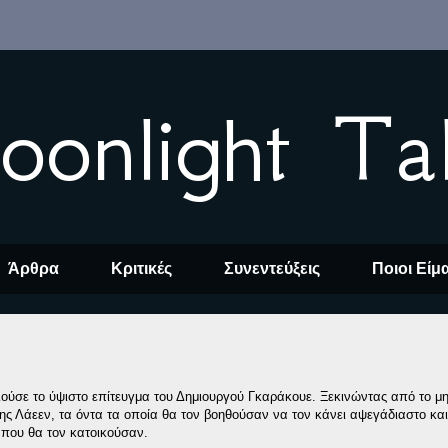
oonlight Ta
Άρθρα
Κριτικές
Συνεντεύξεις
Ποιοι Είμ
λούσε το ύψιστο επίτευγμα του Δημιουργού Γκαράκουε. Ξεκινώντας από το μη
της Λάεεν, τα όντα τα οποία θα τον βοηθούσαν να τον κάνει αψεγάδιαστο και
 που θα τον κατοικούσαν.