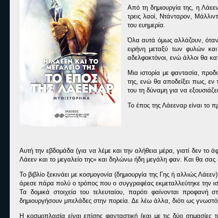
Από τη δημιουργία της, η Λάεεν
τρεις λαοί, Ντάνταρον, Μάλλιν
του ευημερία.
Όλα αυτά όμως αλλάζουν, όταν
ειρήνη μεταξύ των φυλών και
αδελφοκτόνοι, ενώ άλλοι θα κατ
Μια ιστορία με φαντασία, προδ
της, ενώ θα αποδείξει πως, εν τ
του τη δύναμη για να εξουσιάζε
Το έπος της Λάεεναρ είναι το πρ
Αυτή την εβδομάδα (για να λέμε και την αλήθεια μέρα, γιατί δεν το
Λάεεν και το μεγαλείο της» και δηλώνω ήδη μεγάλη φαν. Και θα σας
Το βιβλίο ξεκινάει με κοσμογονία (δημιουργία της Γης ή αλλιώς Λάεεν
άρεσε πάρα πολύ ο τρόπος που ο συγγραφέας εκμεταλλεύτηκε την ιστο
Τα δομικά στοιχεία του τελευταίου, παρότι φαίνονται προφανή σ
δημιουργήσουν μπελάδες στην πορεία. Δε λέω άλλα, διότι ως γνωστό
Η κοσμοπλασία είναι επίσης φανταστική (και με τις δύο σημασίες τ