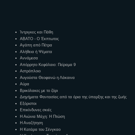
Ετικέτες
Ίντριγκες και Πάθη
ΑΒΑΤΟ - Ο Έκπτωτος
Αγάπη από Πέτρα
Αλήθεια ή Ψέματα
Αννάμεσα
Απόρρητο Κεφάλαιο: Πείραμα 9
Αστρόπλοιο
Αυγούστα Θεοφανώ η Λάκαινα
Αύρα
Βρικόλακες με το ζόρι
Διηγήματα Φαντασίας από τα όρια της ύπαρξης και της ζωής
Εξόριστοι
Επικίνδυνες σκιές
Η Αιώνια Μάχη: Η Πτώση
Η Αναζήτηση
Η Κατάρα του Σένγκαο