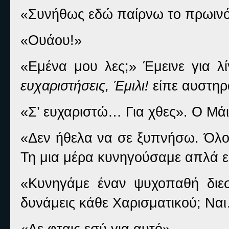
«Συνήθως εδώ παίρνω το πρωινό
«Ουάου!»
«Εμένα μου λες;» Έμεινε για λ
ευχαριστήσεις, Έμιλι!
είπε αυστηρ
«Σ’ ευχαριστώ… Για χθες». Ο Μά
«Δεν ήθελα να σε ξυπνήσω. Όλοι 
Τη μια μέρα κυνηγούσαμε απλά 
«Κυνηγάμε έναν ψυχοπαθή διεσ
δυνάμεις κάθε Χαρισματικού; Ναι
«Δε φταις εσύ για αυτό».