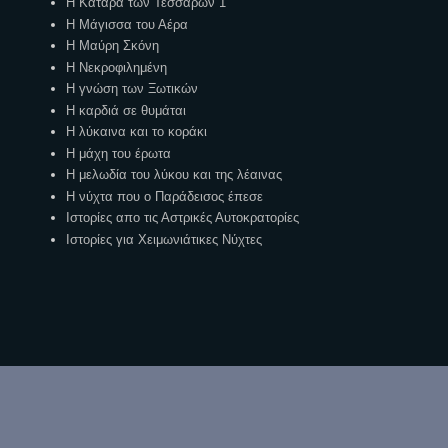
Η Κατάρα των Τεσσάρων 1
Η Μάγισσα του Αέρα
Η Μαύρη Σκόνη
Η Νεκροφιλημένη
Η γνώση των Ξωτικών
Η καρδιά σε θυμάται
Η λύκαινα και το κοράκι
Η μάχη του έρωτα
Η μελωδία του λύκου και της λέαινας
Η νύχτα που ο Παράδεισος έπεσε
Ιστορίες απο τις Αστρικές Αυτοκρατορίες
Ιστορίες για Χειμωνιάτικες Νύχτες