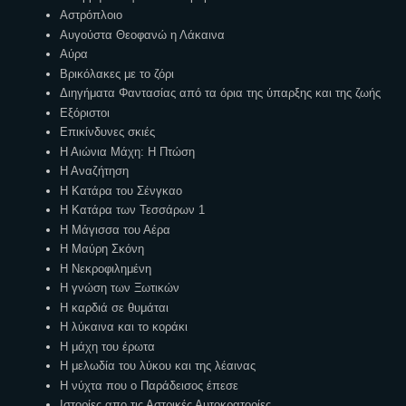
Αστρόπλοιο
Αυγούστα Θεοφανώ η Λάκαινα
Αύρα
Βρικόλακες με το ζόρι
Διηγήματα Φαντασίας από τα όρια της ύπαρξης και της ζωής
Εξόριστοι
Επικίνδυνες σκιές
Η Αιώνια Μάχη: Η Πτώση
Η Αναζήτηση
Η Κατάρα του Σένγκαο
Η Κατάρα των Τεσσάρων 1
Η Μάγισσα του Αέρα
Η Μαύρη Σκόνη
Η Νεκροφιλημένη
Η γνώση των Ξωτικών
Η καρδιά σε θυμάται
Η λύκαινα και το κοράκι
Η μάχη του έρωτα
Η μελωδία του λύκου και της λέαινας
Η νύχτα που ο Παράδεισος έπεσε
Ιστορίες απο τις Αστρικές Αυτοκρατορίες