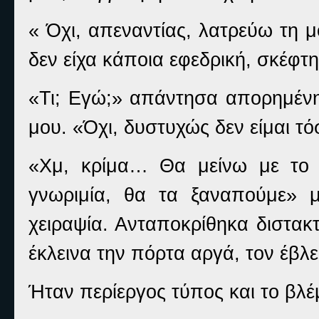
« Όχι, απεναντίας, λατρεύω τη 
δεν είχα κάποια εφεδρική, σκέφ
«Τι; Εγώ;» απάντησα απορημέν
μου. «Όχι, δυστυχώς δεν είμαι τ
«Χμ, κρίμα… Θα μείνω με το 
γνωριμία, θα τα ξαναπούμε» μ
χειραψία. Ανταποκρίθηκα διστακ
έκλεινα την πόρτα αργά, τον έβλε
Ήταν περίεργος τύπος και το βλ