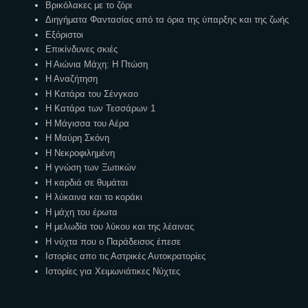
Βρικόλακες με το ζόρι
Διηγήματα Φαντασίας από τα όρια της ύπαρξης και της ζωής
Εξόριστοι
Επικίνδυνες σκιές
Η Αιώνια Μάχη: Η Πτώση
Η Αναζήτηση
Η Κατάρα του Σένγκαο
Η Κατάρα των Τεσσάρων 1
Η Μάγισσα του Αέρα
Η Μαύρη Σκόνη
Η Νεκροφιλημένη
Η γνώση των Ξωτικών
Η καρδιά σε θυμάται
Η λύκαινα και το κοράκι
Η μάχη του έρωτα
Η μελωδία του λύκου και της λέαινας
Η νύχτα που ο Παράδεισος έπεσε
Ιστορίες απο τις Αστρικές Αυτοκρατορίες
Ιστορίες για Χειμωνιάτικες Νύχτες