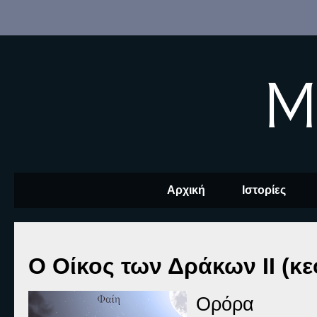
M
Αρχική
Ιστορίες
Ο Οίκος των Δράκων ΙΙ (κε
Ορόρα