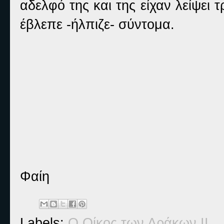
αδελφό της και της είχαν λείψει 
έβλεπε -ήλπιζε- σύντομα.
Φαίη
Labels:
Ο Οίκος των Δράκων ΙΙ