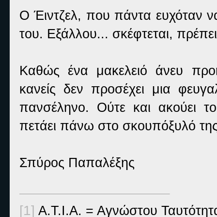
O Έιντζελ, που πάντα ευχόταν να
του. Εξάλλου... σκέφτεται, πρέπ
Καθώς ένα μακελειό άνευ προη
κανείς δεν προσέχει μια φευγ
πανσέληνο. Ούτε και ακούει το
πετάει πάνω στο σκουπόξυλό της
Σπύρος Παπαλέξης
[1]
Α.Τ.Ι.Α. = Αγνώστου Ταυτότητα