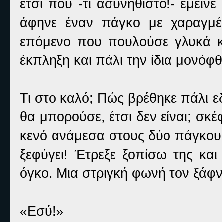
έτσι που -τι ασυνήθιστο!- έμει
άφηνε έναν πάγκο με χαραγμέ
επόμενο που πουλούσε γλυκά κα
έκπληξη και πάλι την ίδια μονόφθ
Τι στο καλό; Πώς βρέθηκε πάλι ε
θα μπορούσε, έτσι δεν είναι; σκέ
κενό ανάμεσα στους δύο πάγκους
ξεφύγει! Έτρεξε ξοπίσω της κα
όγκο. Μια στριγκή φωνή τον ξάφν
«Εσύ!»