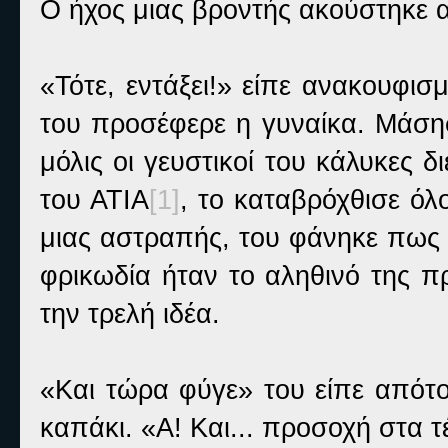
Ο ήχος μιας βροντής ακούστηκε 
«Τότε, εντάξει!» είπε ανακουφισ
του προσέφερε η γυναίκα. Μάση
μόλις οι γευστικοί του κάλυκες 
του ΑΤΙΑ
[1]
, το καταβρόχθισε ό
μιας αστραπής, του φάνηκε πως 
φρικωδία ήταν το αληθινό της 
την τρελή ιδέα.
«Και τώρα φύγε» του είπε απότο
καπάκι. «Α! Και... προσοχή στα 