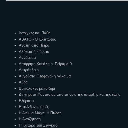
Ετικέτες
Ίντριγκες και Πάθη
ΑΒΑΤΟ - Ο Έκπτωτος
Αγάπη από Πέτρα
Αλήθεια ή Ψέματα
Αννάμεσα
Απόρρητο Κεφάλαιο: Πείραμα 9
Αστρόπλοιο
Αυγούστα Θεοφανώ η Λάκαινα
Αύρα
Βρικόλακες με το ζόρι
Διηγήματα Φαντασίας από τα όρια της ύπαρξης και της ζωής
Εξόριστοι
Επικίνδυνες σκιές
Η Αιώνια Μάχη: Η Πτώση
Η Αναζήτηση
Η Κατάρα του Σένγκαο