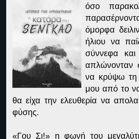
όσο παρακο
παρασέρνοντα
όμορφα δειλι
ήλιου να παί
σύννεφα και
απλώνονταν σ
να κρύψω τη 
μου από το να
θα είχα την ελευθερία να απολ
φύσης.
«Γου Σι!» η φωνή του μεγαλύτ