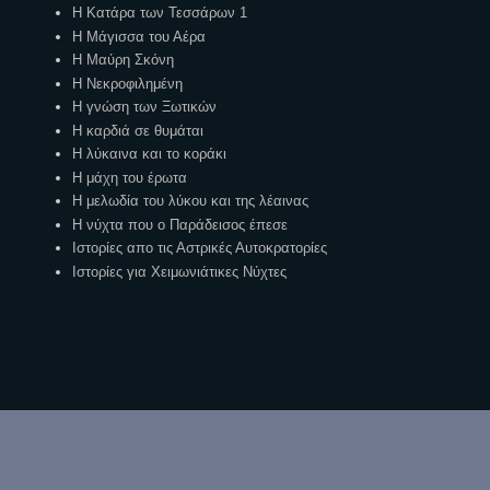
Η Κατάρα των Τεσσάρων 1
Η Μάγισσα του Αέρα
Η Μαύρη Σκόνη
Η Νεκροφιλημένη
Η γνώση των Ξωτικών
Η καρδιά σε θυμάται
Η λύκαινα και το κοράκι
Η μάχη του έρωτα
Η μελωδία του λύκου και της λέαινας
Η νύχτα που ο Παράδεισος έπεσε
Ιστορίες απο τις Αστρικές Αυτοκρατορίες
Ιστορίες για Χειμωνιάτικες Νύχτες