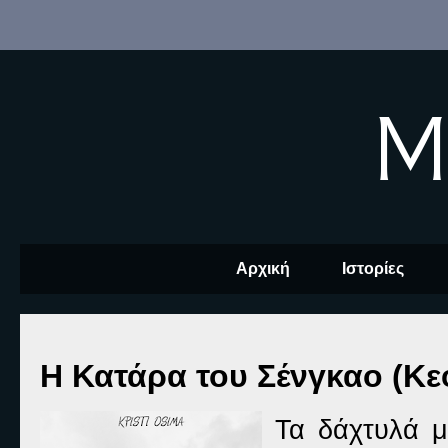
M
Αρχική
Ιστορίες
Η Κατάρα του Σένγκαο (Κε
Τ
α δάχτυλά μ