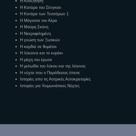
Η Αναζήτηση
Η Κατάρα του Σένγκαο
Η Κατάρα των Τεσσάρων 1
Η Μάγισσα του Αέρα
Η Μαύρη Σκόνη
Η Νεκροφιλημένη
Η γνώση των Ξωτικών
Η καρδιά σε θυμάται
Η λύκαινα και το κοράκι
Η μάχη του έρωτα
Η μελωδία του λύκου και της λέαινας
Η νύχτα που ο Παράδεισος έπεσε
Ιστορίες απο τις Αστρικές Αυτοκρατορίες
Ιστορίες για Χειμωνιάτικες Νύχτες