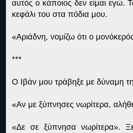
αυτός ο κάποιος δεν είμαι εγώ. Τ
κεφάλι του στα πόδια μου.
«Αριάδνη, νομίζω ότι ο μονόκερό
***
Ο Ιβάν μου τράβηξε με δύναμη τ
«Αν με ξύπνησες νωρίτερα, αλήθ
«Δε σε ξύπνησα νωρίτερα». Ξ