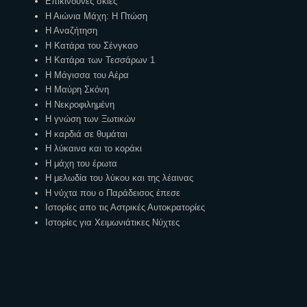
Επικίνδυνες σκιές
Η Αιώνια Μάχη: Η Πτώση
Η Αναζήτηση
Η Κατάρα του Σένγκαο
Η Κατάρα των Τεσσάρων 1
Η Μάγισσα του Αέρα
Η Μαύρη Σκόνη
Η Νεκροφιλημένη
Η γνώση των Ξωτικών
Η καρδιά σε θυμάται
Η λύκαινα και το κοράκι
Η μάχη του έρωτα
Η μελωδία του λύκου και της λέαινας
Η νύχτα που ο Παράδεισος έπεσε
Ιστορίες απο τις Αστρικές Αυτοκρατορίες
Ιστορίες για Χειμωνιάτικες Νύχτες