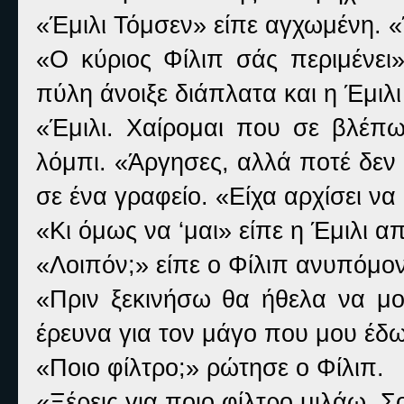
«Έμιλι Τόμσεν» είπε αγχωμένη.
«Ο κύριος Φίλιπ σάς περιμένει»
πύλη άνοιξε διάπλατα και η Έμιλ
«Έμιλι. Χαίρομαι που σε βλέπω
λόμπι. «Άργησες, αλλά ποτέ δεν 
σε ένα γραφείο. «Είχα αρχίσει ν
«Κι όμως να ‘μαι» είπε η Έμιλι 
«Λοιπόν;» είπε ο Φίλιπ ανυπόμο
«Πριν ξεκινήσω θα ήθελα να μο
έρευνα για τον μάγο που μου έδω
«Ποιο φίλτρο;» ρώτησε ο Φίλιπ.
«Ξέρεις για ποιο φίλτρο μιλάω. Σ