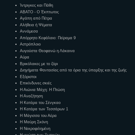
Ίντριγκες και Πάθη
ΑΒΑΤΟ - Ο Έκπτωτος
Αγάπη από Πέτρα
Αλήθεια ή Ψέματα
Αννάμεσα
Απόρρητο Κεφάλαιο: Πείραμα 9
Αστρόπλοιο
Αυγούστα Θεοφανώ η Λάκαινα
Αύρα
Βρικόλακες με το ζόρι
Διηγήματα Φαντασίας από τα όρια της ύπαρξης και της ζωής
Εξόριστοι
Επικίνδυνες σκιές
Η Αιώνια Μάχη: Η Πτώση
Η Αναζήτηση
Η Κατάρα του Σένγκαο
Η Κατάρα των Τεσσάρων 1
Η Μάγισσα του Αέρα
Η Μαύρη Σκόνη
Η Νεκροφιλημένη
Η γνώση των Ξωτικών