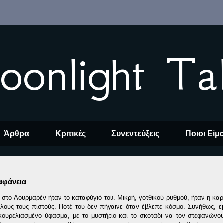
oonlight Ta
Άρθρα
Κριτικές
Συνεντεύξεις
Ποιοι Είμ
αφάνεια
 στο Λουρμαρέν ήταν το καταφύγιό του. Μικρή, γοτθικού ρυθμού, ήταν η καρ
όλους τους πιστούς. Ποτέ του δεν πήγαινε όταν έβλεπε κόσμο. Συνήθως, ε
κουρελιασμένο ύφασμα, με το μυστήριο και το σκοτάδι να τον στεφανών