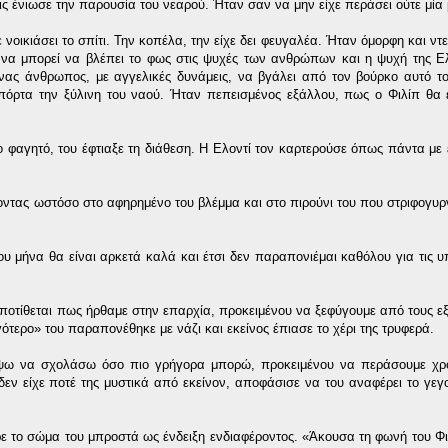
ς ένιωσε την παρουσία του νεαρού. Ήταν σαν να μην είχε περάσει ούτε μία 
νοικιάσει το σπίτι. Την κοπέλα, την είχε δει φευγαλέα. Ήταν όμορφη και ντε
 να μπορεί να βλέπει το φως στις ψυχές των ανθρώπων και η ψυχή της Ελ
ένας άνθρωπος, με αγγελικές δυνάμεις, να βγάλει από τον βούρκο αυτό το
ν πόρτα την ξύλινη του ναού. Ήταν πεπεισμένος εξάλλου, πως ο Φιλίπ θα
 φαγητό, του έφτιαξε τη διάθεση. Η Ελοντί τον καρτερούσε όπως πάντα με
ζοντας ωστόσο στο αφηρημένο του βλέμμα και στο πιρούνι του που στριφογυ
 μήνα θα είναι αρκετά καλά και έτσι δεν παραπονιέμαι καθόλου για τις υ
Υποτίθεται πως ήρθαμε στην επαρχία, προκειμένου να ξεφύγουμε από τους ε
τερο» του παραπονέθηκε με νάζι και εκείνος έπιασε το χέρι της τρυφερά.
έψω να σχολάσω όσο πιο γρήγορα μπορώ, προκειμένου να περάσουμε χρό
 δεν είχε ποτέ της μυστικά από εκείνον, αποφάσισε να του αναφέρει το γεγ
ρε το σώμα του μπροστά ως ένδειξη ενδιαφέροντος. «Άκουσα τη φωνή του Φ