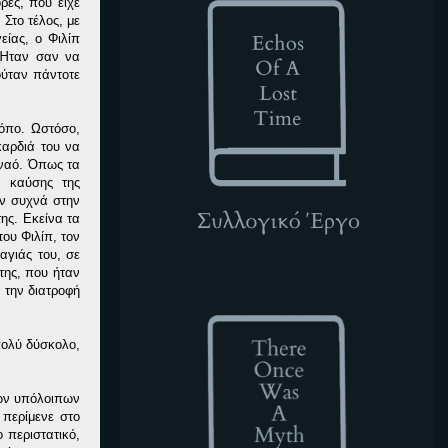
ρές, που είχε
Στο τέλος, με
είας, ο Φιλίπ
 Ήταν σαν να
ούταν πάντοτε
όπο. Ωστόσο,
καρδιά του να
 ναό. Όπως τα
ς καύσης της
αν συχνά στην
ης. Εκείνα τα
του Φιλίπ, τον
αγιάς του, σε
της, που ήταν
TOWAM
 την διατροφή
πολύ δύσκολο,
των υπόλοιπων
 περίμενε στο
 περιστατικό,