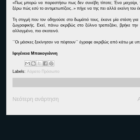
«Πως μπορώ να παραστήσω πως δεν συνέβη τίποτε; Ένα μαχαίρι, γ
ξέρω πώς εσύ το αντιμετωπίζεις..» πήγε να της πει αλλά εκείνη του
Τη στιγμή που τον οδηγούσε στο δωμάτιό τους, έκανε μία στάση για 
ζωγραφικής. Εκεί, πάνω ακριβώς στο ξύλινο τραπεζάκι, βρήκε την 
αλλαγμένο, πιο σκοτεινό.
΄΄Οι μάσκες ξεκίνησαν να πέφτουν΄΄ έγραφε ακριβώς από κάτω με υ
Ιφιγένεια Μπακογιάννη
Labels:
Αόρατο Πρόσωπο
Νεότερη ανάρτηση