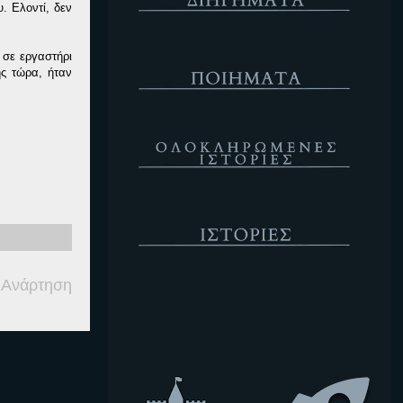
. Ελοντί, δεν
Ποιήματα
 σε εργαστήρι
ης τώρα, ήταν
Ολοκληρωμένες Ιστορίες
Ιστορίες
 Ανάρτηση
Κενό