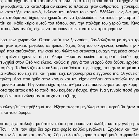
γμές που ερχόταν και καθόταν στο εσωτερικό του μικρού ναού. Υπήρχαν φο
ην κουβέντα, να καταλάβει αν εκείνο το πλάσμα ήταν άνθρωπος, ή πνεύμα. 
υν καταλήξει στο κενό, έκλεινε την πόρτα του ναού. Εξάλλου, ως δια μαγ
 να αποδράσει, δίχως να χρειαζόταν να ξεκλειδώσει κάποιος την πόρτα.
ίτι και κάθε κτίριο αυτού του τόπου, σαν την παλάμη του χεριού του. Κιν
στους ζωντανούς, δίχως να μπορούν εκείνοι να τον παρατηρήσουν.
ώρα των χωριανών. Όποιο σπίτι τον ξεχνούσε, βανδαλιζόταν με άγριο τρ
που ήταν αρκετά μεγάλος σε ηλικία, δίχως δική του οικογένεια, ένιωθε την 
ορά που αισθανόταν την σκιά του Φιλίπ να σέρνεται μονάχη της μέσα στον
ου τριάντα χρονών τώρα. Ακόμη θυμόταν εκείνο το φρικτό βράδυ τη
σευχηθεί στον Θεό για έλεος, καθώς η γιαγιά του νεαρού όσο ζούσε, ερχότ
ιασμένη.
Το διάβαζε στον καλύτερο καθρέπτη της ψυχής, που ήταν τα μάτια τ
 καθώς του είχε πει και η ίδια, είχε κληρονομήσει ο εγγονός της. Οι γονείς 
πρώτη μέρα που ήρθε στον κόσμο και τον είχαν αφήσει στο κατώφλι της γι
ν μονοκατοικία. Η γυναίκα είχε προσπαθήσει να επικοινωνήσει με την κόρη 
ρτα της εκτός από το παιδί που κοιμόταν ήσυχο, ήταν ένα γενναίο ποσό για
της δεν επικοινώνησαν ποτέ ξανά μαζί της.
εξομολογηθεί το πρόβλημά της. Ήξερε πως το μεγάλωμα του μικρού θα ήταν 
σε κάποιο ίδρυμα.
λιστα, είχε παλέψει με όποιον τρόπο μπορούσε να αλλάξει και την γνώμη 
 Τον Φιλίπ, τον είχε δει αρκετές φορές καθώς μεγάλωνε. Ερχόταν και τον
α τον δει ποτέ και κανένας. Σήμερα λοιπόν, αρκετό καιρό μετά το φρικαλέο