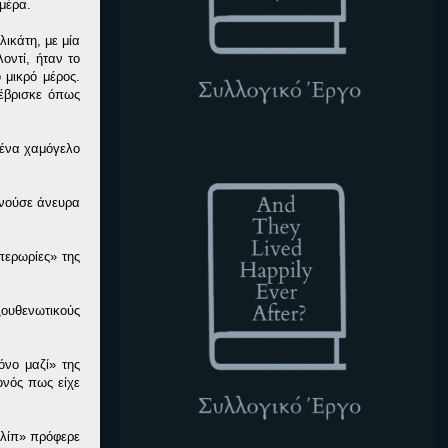
μέρα.
λικάτη, με μία
οντί, ήταν το
 μικρό μέρος.
 έβρισκε όπως
 ένα χαμόγελο
ATLHEA
ρνούσε άνευρα
περωρίες» της
ξουθενωτικούς
νο μαζί» της
ονός πως είχε
ιλίπ» πρόφερε