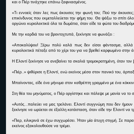
και ο Πιέρ τινάχτηκε επάνω ξαφνιασμένος.
«Τι εννοείς όταν λες πως άκουσες την φωνή του; Πού την άκουσες
επικίνδυνος που εκμεταλλεύεται την φήμη του. Θα ψάξω το σπίτι όλο
οργώνει κυριολεκτικά όλα τα δωμάτια, όταν είδε τα φώτα του διαδρό
Με την καρδιά του να βροντοχτυπά, ξεκίνησε να φωνάζει :
«Αποκαλύψου! Ξέρω πολύ καλά πως δεν είσαι φάντασμα, αλλά έ
κυριολεκτικά πέταξε από το χέρι του για να βρεθεί καρφωμένο στην 
Η Ελοντί ξεκίνησε να ανεβαίνει τα σκαλιά τρομοκρατημένη, όταν τον
«Πιέρ..» ψιθύρισε η Ελοντί, ενώ εκείνος μέσα στον πανικό του, άρπα
Μπαίνοντας, είδε ένα μήνυμα στον καθρέπτη γραμμένο με ένα κόκκινο
Στη θέα του μηνύματος, ο Πιέρ οργίστηκε και πάλεψε με μανία να το 
«Αυτός...παλεύει να μας τρελάνει. Ελοντί συγγνώμη που δεν ήμουν
ξεκίνησε να ωρύεται σε έξαλλη κατάσταση, όταν είδε την Ελοντί να τρ
«Πιερ, ειλικρινά σε έχω συγχωρέσει. Ήταν μία άτυχη στιγμή. Σε πα
εκείνος εξακολουθούσε να τρέμει.