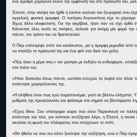
ένα αμυδρό χαμόγελο έκανε την εμφάνισή του στο πρόσωπό του, μόλι
Έπειτα, στην σκέψη του ήρθε η εικόνα εκείνου του ζευγαριού που είχε 
αγγελική, φυσική ομορφιά. Ο πατέρας Αυγουστίνος είχε το χάρισμα
δίχως άλλο ολοφώτιστη. Για την ακρίβεια, ήταν σαν να είχε έρθει 
Κάνοντας όλες αυτές τις σκέψεις, έκλεισε για ακόμη μία φορά τη
πάντα, τον τρόπο του να δραπετεύσει.
Ο Πιέρ επέστρεψε σπίτι του κατάκοπος, μα η όμορφη μυρωδιά από το
να στολίζει το πρόσωπό της και ένα φιλί στα δικά του χείλη.
«Πώς ήταν η μέρα σου;» τον ρώτησε με έκδηλο το ενδιαφέρον, εστιά
στο πιάτο του.
«Ήταν δύσκολα όπως πάντα, ωστόσο ευτυχώς τα λεφτά στο τέλος του
απάντησε χαμογελώντας της.
«Η αλήθεια είναι πως εγώ παραπονιέμαι, γιατί σε βλέπω ελάχιστα. 
ρυθμούς της πρωτεύουσας και φτάσαμε στο σημείο να βλεπόμαστε λιγό
«Έχεις δίκιο. Σου υπόσχομαι αύριο που είναι Παρασκευή να παλ
απάντησε και τότε, για κάποιον ανεξήγητο λόγο, η Ελοντί, η οποία
ακούσει τη φωνή του πλάσματος που στοίχειωνε το σπίτι.
«Θα ήθελα να σου πω κάτι» ξεκίνησε την συζήτηση, ενώ ο Πιέρ έγει