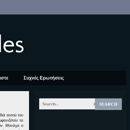
les
αστε
Συχνές Ερωτήσεις
SEARCH
διά αυτού του
μφανιζόταν τα
EOALT
ουν. Μονάχα ο