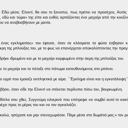
; Εδώ μέσα; Ελοντί, θα σου το ξαναπώ, πως πρέπει να προσέχεις. Αυτός 
, εδώ και τώρα» της είπε και ευθύς αρπάζοντας ένα μαχαίρι από την κουζίν
μου να αναβοσβήνουν με μανία.
νας εγκληματίας» του έφτυσε, όταν σε κλάσματα τα φώτα έσβησαν κα
άκρη της μπλούζας του, με το φως να επανέρχεται αποκαλύπτοντας την πραγ
 βρήκε ιδρωμένο και με το μαχαίρι καρφωμένο στην άκρη της μπλούζας του.
ξε το μαχαίρι και το πέταξε στο πάτωμα κατευθυνόμενος στο μπάνιο.
 υγρό που έμοιαζε εκπληκτικά με αίμα. ΄΄Έγκλημα είναι και η εγκατάλειψη΄΄
σβήσει, όταν είδε την Ελοντί να στέκεται περίλυπα πίσω του, βουρκωμένη.
 δίπλα σου χθες. Συγγνώμη ειλικρινά που επέτρεψα να συμβεί αυτό το κακ
έχει προς το μέρος του και να τον αγκαλιάζει.
ρακαλώ, ησύχασε και μην στεναχωριέσαι. Πάμε μέσα στο δωμάτιό μας;» τον 