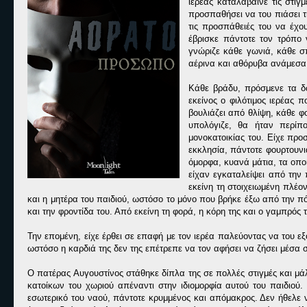
ιερέας καταλάβαινε τις στι
προσπαθήσει να του πιάσει τ
τις προσπάθειές του να έχο
έβρισκε πάντοτε τον τρόπο
γνώριζε κάθε γωνιά, κάθε σπ
αέρινα και αθόρυβα ανάμεσα 
Κάθε βράδυ, πρόσμενε τα δ
εκείνος ο φιλότιμος ιερέας 
βουλιάζει από θλίψη, κάθε φ
υπολόγιζε, θα ήταν περίπ
μονοκατοικίας του. Είχε προ
εκκλησία, πάντοτε φουρτουν
όμορφα, κυανά μάτια, τα οποία
είχαν εγκαταλείψει από την 
εκείνη τη στοιχειωμένη πλέο
και η μητέρα του παιδιού, ωστόσο το μόνο που βρήκε έξω από την πό
και την φροντίδα του. Από εκείνη τη φορά, η κόρη της και ο γαμπρός 
Την επομένη, είχε έρθει σε επαφή με τον ιερέα παλεύοντας να του 
ωστόσο η καρδιά της δεν της επέτρεπε να τον αφήσει να ζήσει μέσα 
Ο πατέρας Αυγουστίνος στάθηκε δίπλα της σε πολλές στιγμές και μά
κατοίκων του χωριού απέναντι στην ιδιομορφία αυτού του παιδιού.
εσωτερικό του ναού, πάντοτε κρυμμένος και απόμακρος. Δεν ήθελε ν