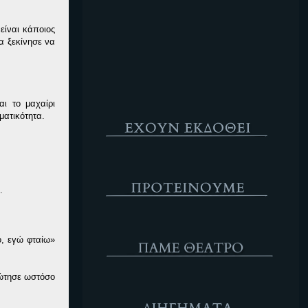
Κενό
είναι κάποιος
α ξεκίνησε να
ι το μαχαίρι
Έχουν Εκδοθεί
ματικότητα.
Προτέινουμε
.
ΘΕΑΤΡΟ
ό, εγώ φταίω»
ρώτησε ωστόσο
Διηγήματα