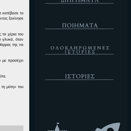
π κατέβασε το
Ποιήματα
ντας ξεκίνησε
 τα χέρια του
υ γλυκά, όταν
Ολοκληρωμένες Ιστορίες
θάρρος της να
 με προσέχει
Ιστορίες
ίπε.
 τη μύτη» του
Κενό