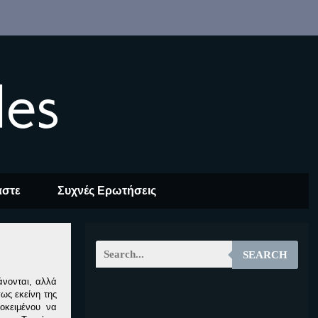
les
αστε
Συχνές Ερωτήσεις
SEARCH
άνονται, αλλά
ως εκείνη της
EOALT
οκειμένου να