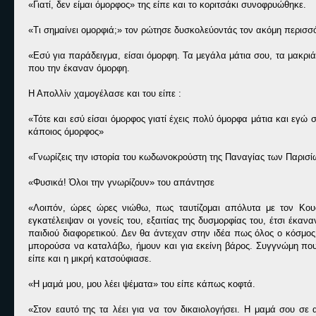
«Γιατί, δεν είμαι όμορφος» της είπε και το κοριτσάκι συνοφρυώθηκε.
«Τι σημαίνει ομορφιά;» τον ρώτησε δυσκολεύοντάς τον ακόμη περισσ
«Εσύ για παράδειγμα, είσαι όμορφη. Τα μεγάλα μάτια σου, τα μακριά
που την έκαναν όμορφη.
Η Απολλίν χαμογέλασε και του είπε :
«Τότε και εσύ είσαι όμορφος γιατί έχεις πολύ όμορφα μάτια και εγώ
κάποιος όμορφος»
«Γνωρίζεις την ιστορία του κωδωνοκρούστη της Παναγίας των Παρισίω
«Φυσικά! Όλοι την γνωρίζουν» του απάντησε
«Λοιπόν, ώρες ώρες νιώθω, πως ταυτίζομαι απόλυτα με τον Κου
εγκατέλειψαν οι γονείς του, εξαιτίας της δυσμορφίας του, έτσι έκ
παιδιού διαφορετικού. Δεν θα άντεχαν στην ιδέα πως όλος ο κόσμος 
μπορούσα να καταλάβω, ήμουν και για εκείνη βάρος. Συγγνώμη που σ
είπε και η μικρή κατσούφιασε.
«Η μαμά μου, μου λέει ψέματα» του είπε κάπως κοφτά.
«Στον εαυτό της τα λέει για να τον δικαιολογήσει. Η μαμά σου σε