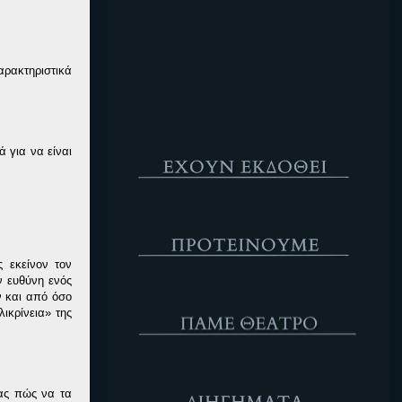
Κενό
αρακτηριστικά
Έχουν Εκδοθεί
 για να είναι
Προτέινουμε
 εκείνον τον
ν ευθύνη ενός
ΘΕΑΤΡΟ
ν και από όσο
ικρίνεια» της
Διηγήματα
τας πώς να τα