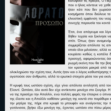
καλύψουν τις πράξεις. Ο Πιέ
που ο ήλιος κόντευε να χαθε
ήταν κάτι που δεν χωρούσε
κοσμήματα όπου δούλευε τα 
ελκυστική εμφάνιση του νεα
συνεχής παρουσία του κοντά 
Έτσι, ένα απόγευμα και λίγο
δήθεν τυχαία και ξεκίνησε να
σπίτι. Όπως ήταν αναμενόμ
συμμερίζεται απόλυτα τις α
οποίο όλοι μιλούσαν, αλλά κα
κουράσει καθώς η κοπέλα δε
προσοχή,
αφομοιώνοντας όσε
ρωγμή εκείνη που θα την βοη
τον κρατούσε μακριά από τα 
ολοκληρώσει την σχέση τους. Αυτός ήταν και ο λόγος καθυστέρησης τ
αγαπούσε σαν άνθρωπο, αλλά το ερωτικό στοιχείο μέσα του για εκείνη
Η κρυφή τους ωστόσο σχέση, είχε γίνει απόλυτα αντιληπτή από τον 
Ελοντί. Ωστόσο, όλο αυτό δεν είχε αντίκτυπο μονάχα στο ζευγάρι. Η
να της προσέχει την Απολλίν, ενώ πολλές φορές την έπαιρνε ο ύπνος κ
της έλειπε και η Απολλίν καθόταν μονάχη της κοντά στο παράθυρο κ
την μητέρα της, πήρε στα κρυφά το μπουφάν και ανοίγοντας την 
γειτόνισσα, βγήκε έξω μονάχη της, έχοντας ωστόσο στο πίσω μέρο