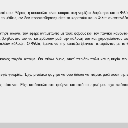
 σου. Ξέρεις, η κουκούλα είναι κουραστική νομίζω» ξεφύσησε και ο Φιλί
 το μάθεις, αν δεν προσπαθήσεις» είπε το κοριτσάκι και ο Φιλίπ αναστενάζο
άτησε αιώνα, τον έφερε αντιμέτωπο με τους φόβους και τον πανικό κάνοντας
ης βοηθώντας τον να κατεβάσουν μαζί την κάλυψή του και χαμογελώντας το
λέον κάλυψη. Ο Φιλίπ, έμεινε να την κοιτάζει ξέπνοα, απορώντας με το 
κανες παρέα απόψε. Θα φύγω όμως, γιατί πεινάω πολύ και η κυρία που
 εγώ γνωρίζω. Έχω μπόλικο φαγητό να σου δώσω να πάρεις μαζί σου» της ε
ς, τότε ναι. Είχε κοτόπουλο στο φούρνο και από το πρωί μου είχε σπάσει