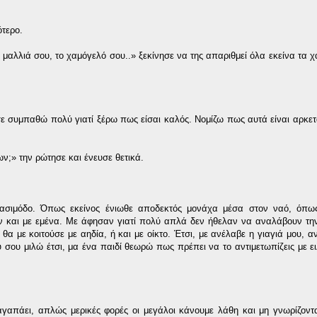
ότερο.
 μαλλιά σου, το χαμόγελό σου..» ξεκίνησε να της απαριθμεί όλα εκείνα τα χ
 σε συμπαθώ πολύ γιατί ξέρω πως είσαι καλός. Νομίζω πως αυτά είναι αρκετά
ν;» την ρώτησε και ένευσε θετικά.
ασιμόδο. Όπως εκείνος ένιωθε αποδεκτός μονάχα μέσα στον ναό, όπως
αναν και με εμένα. Με άφησαν γιατί πολύ απλά δεν ήθελαν να αναλάβουν τη
θα με κοιτούσε με αηδία, ή και με οίκτο. Έτσι, με ανέλαβε η γιαγιά μου, α
ου μιλώ έτσι, μα ένα παιδί θεωρώ πως πρέπει να το αντιμετωπίζεις με ειλ
 αγαπάει, απλώς μερικές φορές οι μεγάλοι κάνουμε λάθη και μη γνωρίζον