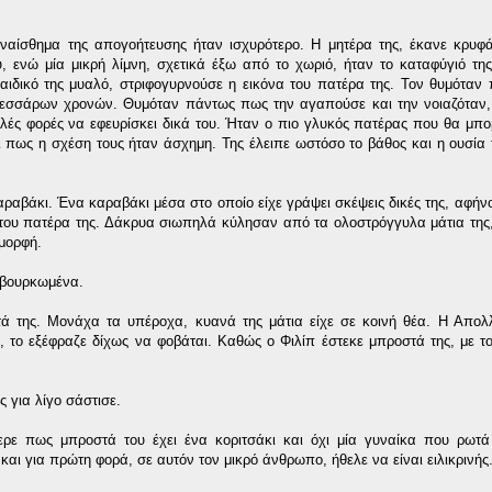
υναίσθημα της απογοήτευσης ήταν ισχυρότερο. Η μητέρα της, έκανε κρυφ
 ενώ μία μικρή λίμνη, σχετικά έξω από το χωριό, ήταν το καταφύγιό τη
αιδικό της μυαλό, στριφογυρνούσε η εικόνα του πατέρα της. Τον θυμόταν
 τεσσάρων χρονών. Θυμόταν πάντως πως την αγαπούσε και την νοιαζόταν,
λλές φορές να εφευρίσκει δικά του. Ήταν ο πιο γλυκός πατέρας που θα μπο
ει πως η σχέση τους ήταν άσχημη. Της έλειπε ωστόσο το βάθος και η ουσία 
αραβάκι. Ένα καραβάκι μέσα στο οποίο είχε γράψει σκέψεις δικές της, αφήνο
 του πατέρα της. Δάκρυα σιωπηλά κύλησαν από τα ολοστρόγγυλα μάτια της,
 μορφή.
α βουρκωμένα.
 της. Μονάχα τα υπέροχα, κυανά της μάτια είχε σε κοινή θέα. Η Απολλ
 το εξέφραζε δίχως να φοβάται. Καθώς ο Φιλίπ έστεκε μπροστά της, με το
ς για λίγο σάστισε.
ξερε πως μπροστά του έχει ένα κοριτσάκι και όχι μία γυναίκα που ρωτ
αι για πρώτη φορά, σε αυτόν τον μικρό άνθρωπο, ήθελε να είναι ειλικρινής