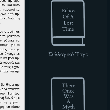
ευμα. Την ώρα
 του και αυτό
 χειροποίητα
τέρως από την
το καλύψει, η
.
τον σταμάτησε
νο το φρικαλέο
ον φάνηκε να
τασμα, για το
αθής, τον είχε
ώρα άκουγε με
ε να βρει την
ξεκούραζε και
υο τους είχαν
TOWAM
Μπορεί να την
 βοηθήσει την
νη γειτόνισσα
ράδυ. Η μητέρα
νή διένεξη με
πό την γηραιά
έρη του τόπου