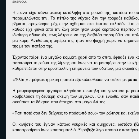
εκείνου.
Η πείνα είχε κάνει μερική κατάληψη στο μυαλό της, ωστόσο το σ
παραμελώντας την. Το πέπλο της νύχτας δεν την τρόμαζε καθόλου,
βήματα, προχώρησε μέχρι την όχθη και εκεί έκατσε οκλαδόν. Στο π
καθώς είχε φύγει από την ζωή όταν ήταν μικρό κοριτσάκι περίπου
ιδιαίτερη αδυναμία, πως λάτρευε να της διαβάζει παραμύθια και πο
μία κόρη. Αντιθέτως η μητέρα της, ήταν πιο ψυχρή χωρίς να σημαίν
της με τον πατέρα της.
Έχοντας πάρει ένα μεγάλο κομμάτι χαρτί από το σπίτι, έφτιαξε ένα κ
παρασύρει το ρεύμα της λίμνης και ίσως να το μεταφέρει στην ψυχή
καθρεπτίζεται στην κρυστάλλινη επιφάνεια των υδάτων, μία σκιώδης
«Φιλίπ;» πρόφερε η μικρή η οποία εξακολουθούσε να στέκει με μάτι
Η μαυροφορεμένη φιγούρα πλησίασε σιωπηλή και γονάτισε μπροστά
κουβαλούσε τη δεύτερη σκέψη των μεγάλων. Ο,τι ένιωθε, σαν παιδί,
σκούπισε τα δάκρυα που έτρεχαν στα μάγουλά της.
«Γιατί ποτέ σου δεν δείχνεις το πρόσωπό σου;» τον ρώτησε και εκείνο
Οι κινήσεις του έγιναν κάπως νευρικές και αμήχανες, ωστόσο ή
κακοπροαίρετο ίσως κουτσομπολιό. Ξερόβηξε λίγο προτού απαντήσει κ