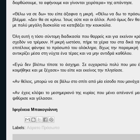
διορθώσουμε, τα αφήνουμε και γίνονται χειρότερα» της απάντησε.
«Θέλω να σε δω» του είπε άξαφνα η μικρή. «Θέλω να δω το πρόσωπό
βλέμμα. «Δεν θα σε κρίνω. Ίσως ούτε και οι άλλοι. Αυτό όμως δεν θα
με πολύ μεγάλη δυσκολία να κατεβάζει την κουκούλα.
Όλη αυτή η τόσο σύντομη διαδικασία που θαρρείς και για εκείνον κρ
σχεδόν να τρέμουν. Η μικρή ωστόσο, πήρε τα χέρια του στα δικά τ
επιτέλους φάνηκε το πρόσωπό του ολόκληρο, δίχως την παραμικρή π
αντικρίζει μέσα στη νύχτα ένα τέρας και να μην αντιδρά καθόλου.
«Εγώ δεν βλέπω τίποτε το άσχημο. Σε ευχαριστώ πολύ που μου έ
κοιμήθηκε και με ξέχασε» του είπε και εκείνος την πλησίασε.
«Αν θέλεις, μπορώ να σε βάλω στο σπίτι από μία είσοδο που μονάχα
«Αν έχεις κλέψει το μεσημεριανό της κυρίας που μένει απέναντί μα
ψιθύρισε και γέλασαν.
Ιφιγένεια Μπακογιάννη
Labels:
Αόρατο Πρόσωπο