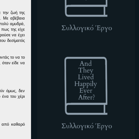
ά την ζωή της
ς. Με αβέβαια
 πολύ αμυδρά,
 πως της είχε
ρούσε να έχει
του δεσίματός
ATLHEA
ντάς το να το
 όταν είδε να
ίν όμως, δεν
 ένα του χέρι
ά από καθαρό
.