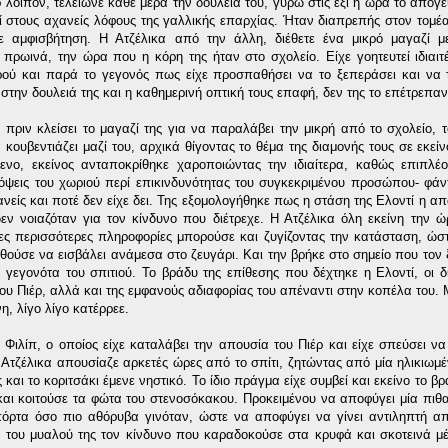
ρ λοιπόν, τελείωνε κάθε μέρα την δουλειά του, γύρω στις έξι η ώρα το απόγ
ί στους αχανείς λόφους της γαλλικής επαρχίας. Ήταν διαπρεπής στον τομέα
 αμφισβήτηση. Η Ατζέλικα από την άλλη, διέθετε ένα μικρό μαγαζί με
πρωινά, την ώρα που η κόρη της ήταν στο σχολείο. Είχε γοητευτεί ιδιαι
ρού και παρά το γεγονός πως είχε προσπαθήσει να το ξεπεράσει και να 
στην δουλειά της και η καθημερινή οπτική τους επαφή, δεν της το επέτρεπαν
 πριν κλείσει το μαγαζί της για να παραλάβει την μικρή από το σχολείο, 
 κουβεντιάζει μαζί του, αρχικά θίγοντας το θέμα της διαμονής τους σε εκεί
ενο, εκείνος ανταποκρίθηκε χαροποιώντας την ιδιαίτερα, καθώς επιπλέ
πόψεις του χωριού περί επικινδυνότητας του συγκεκριμένου προσώπου- φάν
νείς και ποτέ δεν είχε δει. Της εξομολογήθηκε πως η στάση της Ελοντί η απ
ν νοιαζόταν για τον κίνδυνο που διέτρεχε. Η Ατζέλικα όλη εκείνη την 
ς περισσότερες πληροφορίες μπορούσε και ζυγίζοντας την κατάσταση, ώστ
θούσε να εισβάλει ανάμεσα στο ζευγάρι. Και την βρήκε στο σημείο που τον 
γεγονότα του σπιτιού. Το βράδυ της επίθεσης που δέχτηκε η Ελοντί, οι δ
ου Πιέρ, αλλά και της εμφανούς αδιαφορίας του απέναντι στην κοπέλα του. 
, λίγο λίγο κατέρρεε.
Φιλίπ, ο οποίος είχε καταλάβει την απουσία του Πιέρ και είχε σπεύσει να
 Ατζέλικα απουσίαζε αρκετές ώρες από το σπίτι, ζητώντας από μία ηλικιωμέ
αι το κοριτσάκι έμενε νηστικό. Το ίδιο πράγμα είχε συμβεί και εκείνο το β
αι κοιτούσε τα φώτα του στενοσόκακου. Προκειμένου να αποφύγει μία πιθα
πόρτα όσο πιο αθόρυβα γινόταν, ώστε να αποφύγει να γίνει αντιληπτή α
ς του μυαλού της τον κίνδυνο που καραδοκούσε στα κρυφά και σκοτεινά μ