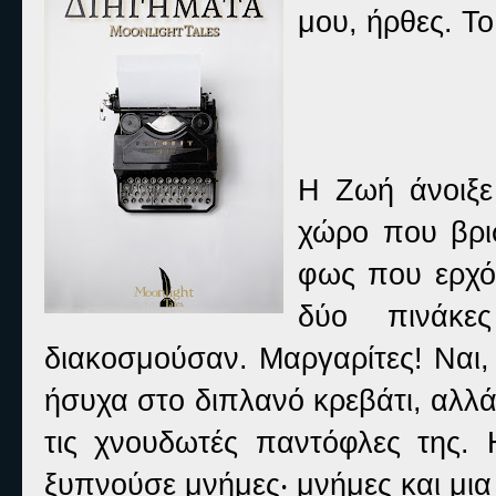
μου, ήρθες. Το
Η Ζωή άνοιξε 
χώρο που βρισ
φως που ερχότ
δύο πινάκε
διακοσμούσαν. Μαργαρίτες! Ναι, 
ήσυχα στο διπλανό κρεβάτι, αλλ
τις χνουδωτές παντόφλες της.
ξυπνούσε μνήμες‧ μνήμες και μια 