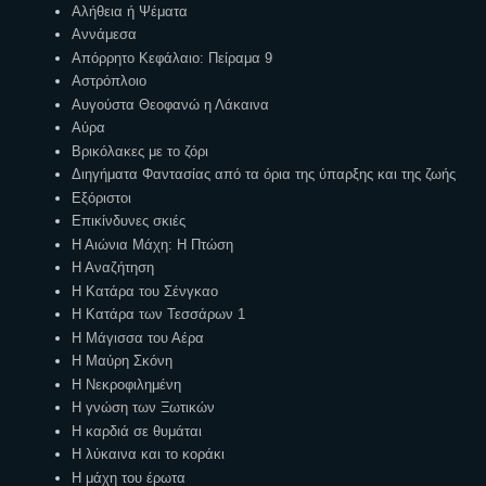
Αλήθεια ή Ψέματα
Αννάμεσα
Απόρρητο Κεφάλαιο: Πείραμα 9
Αστρόπλοιο
Αυγούστα Θεοφανώ η Λάκαινα
Αύρα
Βρικόλακες με το ζόρι
Διηγήματα Φαντασίας από τα όρια της ύπαρξης και της ζωής
Εξόριστοι
Επικίνδυνες σκιές
Η Αιώνια Μάχη: Η Πτώση
Η Αναζήτηση
Η Κατάρα του Σένγκαο
Η Κατάρα των Τεσσάρων 1
Η Μάγισσα του Αέρα
Η Μαύρη Σκόνη
Η Νεκροφιλημένη
Η γνώση των Ξωτικών
Η καρδιά σε θυμάται
Η λύκαινα και το κοράκι
Η μάχη του έρωτα