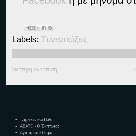
Facebook
 ή με μήνυμα στ
Labels:
Συνεντεύξεις
Νεότερη ανάρτηση
Ετικέτες
Ίντριγκες και Πάθη
ΑΒΑΤΟ - Ο Έκπτωτος
Αγάπη από Πέτρα