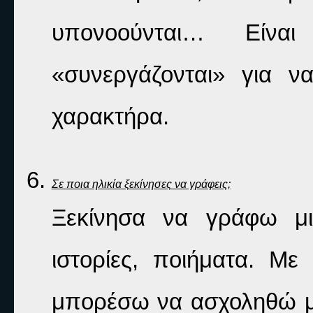
υπονοούνται… Είνα
«συνεργάζονται» για ν
χαρακτήρα. 
Σε ποια ηλικία ξεκίνησες να γράφεις;
Ξεκίνησα να γράφω μικ
ιστορίες, ποιήματα. Μ
μπορέσω να ασχοληθώ μόν