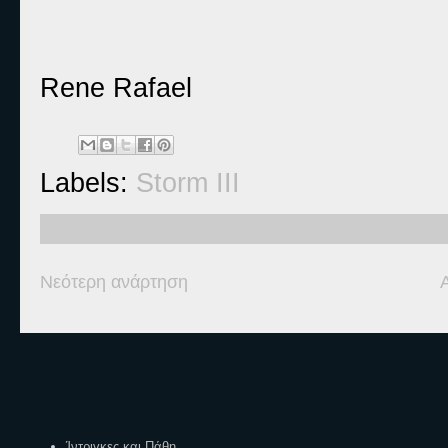
Rene Rafael
Labels:
Storm III
Νεότερη ανάρτηση
Ετικέτες
Ίντριγκες και Πάθη