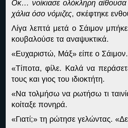
Οκ… νοίκιασε ολόκληρη αίθουσα γ
χάλια όσο νόμιζες
, σκέφτηκε ενθ
Λίγα λεπτά μετά ο Σάιμον μπήκε
κουβαλούσε τα αναψυκτικά.
«Ευχαριστώ, Μάξ» είπε ο Σάιμον.
«Τίποτα, φίλε. Καλά να περάσετ
τους και γιος του ιδιοκτήτη.
«Να τολμήσω να ρωτήσω τι ταινί
κοίταξε πονηρά.
«Γιατί;» τη ρώτησε γελώντας. «Δε