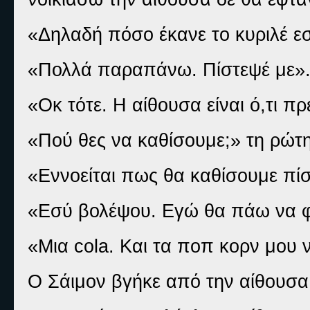
«Δηλαδή πόσο έκανε το κυριλέ εσ
«Πολλά παραπάνω. Πίστεψέ με»
«Οκ τότε. Η αίθουσα είναι ό,τι πρ
«Πού θες να καθίσουμε;» τη ρώτη
«Εννοείται πως θα καθίσουμε πί
«Εσύ βολέψου. Εγώ θα πάω να φέρ
«Μια
cola
. Και τα ποπ κορν μου 
Ο Σάιμον βγήκε από την αίθουσα 