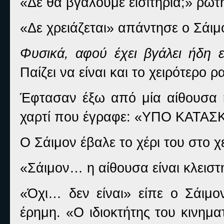
«Δε θα βγάλουμε εισιτήρια;» ρώτ
«Δε χρειάζεται» απάντησε ο Σάιμ
Φυσικά, αφού έχει βγάλει ήδη ει
Παίζει να είναι και το χειρότερο ρ
Έφτασαν έξω από μία αίθουσα η
χαρτί που έγραφε: «ΥΠΟ ΚΑΤΑΣ
Ο Σάιμον έβαλε το χέρι του στο χ
«Σάιμον… η αίθουσα είναι κλειστ
«Όχι… δεν είναι» είπε ο Σάιμο
έρημη. «Ο ιδιοκτήτης του κινημ