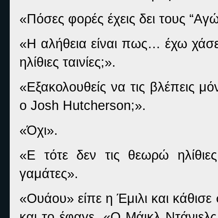
«Πόσες φορές έχεις δει τους “Αγώ
«Η αλήθεια είναι πως… έχω χάσει 
ηλίθιες ταινίες;».
«Εξακολουθείς να τις βλέπεις μό
ο
Josh
Hutcherson
;».
«Όχι».
«Ε τότε δεν τις θεωρώ ηλίθιε
γαμάτες».
«Ουάου» είπε η Έμιλι και κάθισ
και το έφαγε. «Ο Μάικλ Ντάνιελς 