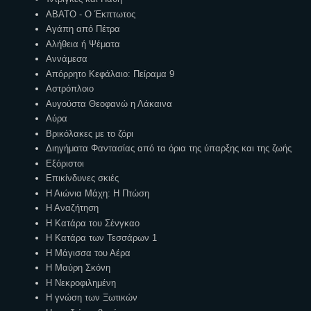
ΑΒΑΤΟ - Ο Έκπτωτος
Αγάπη από Πέτρα
Αλήθεια ή Ψέματα
Αννάμεσα
Απόρρητο Κεφάλαιο: Πείραμα 9
Αστρόπλοιο
Αυγούστα Θεοφανώ η Λάκαινα
Αύρα
Βρικόλακες με το ζόρι
Διηγήματα Φαντασίας από τα όρια της ύπαρξης και της ζωής
Εξόριστοι
Επικίνδυνες σκιές
Η Αιώνια Μάχη: Η Πτώση
Η Αναζήτηση
Η Κατάρα του Σένγκαο
Η Κατάρα των Τεσσάρων 1
Η Μάγισσα του Αέρα
Η Μαύρη Σκόνη
Η Νεκροφιλημένη
Η γνώση των Ξωτικών