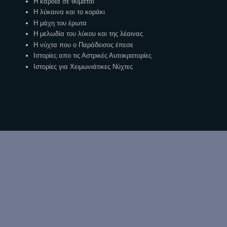
Η καρδιά σε θυμάται
Η λύκαινα και το κοράκι
Η μάχη του έρωτα
Η μελωδία του λύκου και της λέαινας
Η νύχτα που ο Παράδεισος έπεσε
Ιστορίες απο τις Αστρικές Αυτοκρατορίες
Ιστορίες για Χειμωνιάτικες Νύχτες